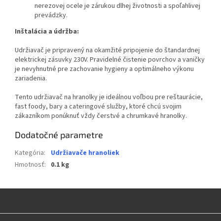
nerezovej ocele je zárukou dlhej životnosti a spoľahlivej
prevádzky.
Inštalácia a údržba:
Udržiavač je pripravený na okamžité pripojenie do štandardnej
elektrickej zásuvky 230V. Pravidelné čistenie povrchov a vaničky
je nevyhnutné pre zachovanie hygieny a optimálneho výkonu
zariadenia.
Tento udržiavač na hranolky je ideálnou voľbou pre reštaurácie,
fast foody, bary a cateringové služby, ktoré chcú svojim
zákazníkom ponúknuť vždy čerstvé a chrumkavé hranolky.
Dodatočné parametre
Kategória
:
Udržiavače hranoliek
Hmotnosť
:
0.1 kg
Z