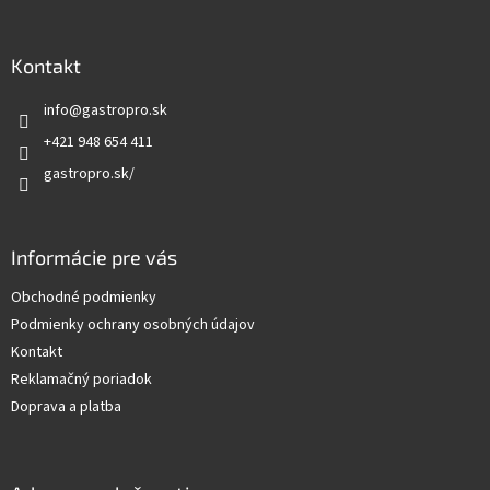
á
p
ä
Kontakt
t
info
@
gastropro.sk
i
e
+421 948 654 411
gastropro.sk/
Informácie pre vás
Obchodné podmienky
Podmienky ochrany osobných údajov
Kontakt
Reklamačný poriadok
Doprava a platba