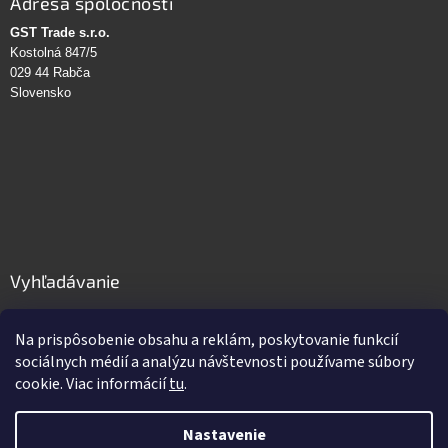
Adresa spoločnosti
GST Trade s.r.o.
Kostolná 847/5
029 44 Rabča
Slovensko
Vyhľadávanie
HĽADAŤ
Na prispôsobenie obsahu a reklám, poskytovanie funkcií
sociálnych médií a analýzu návštevnosti používame súbory
cookie. Viac informácií
tu
.
Vytvoril Shoptet
Nastavenie