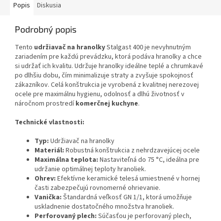
Popis
Diskusia
Podrobný popis
Tento
udržiavač na hranolky
Stalgast 400 je nevyhnutným
zariadením pre každú prevádzku, ktorá podáva hranolky a chce
si udržať ich kvalitu. Udržuje hranolky ideálne teplé a chrumkavé
po dlhšiu dobu, čím minimalizuje straty a zvyšuje spokojnosť
zákazníkov. Celá konštrukcia je vyrobená z kvalitnej nerezovej
ocele pre maximálnu hygienu, odolnosť a dlhú životnosť v
náročnom prostredí
komerčnej kuchyne
.
Technické vlastnosti:
Typ:
Udržiavač na hranolky
Materiál:
Robustná konštrukcia z nehrdzavejúcej ocele
Maximálna teplota:
Nastaviteľná do 75 °C, ideálna pre
udržanie optimálnej teploty hranoliek.
Ohrev:
Efektívne keramické telesá umiestnené v hornej
časti zabezpečujú rovnomerné ohrievanie.
Vanička:
Štandardná veľkosť GN 1/1, ktorá umožňuje
uskladnenie dostatočného množstva hranoliek.
Perforovaný plech:
Súčasťou je perforovaný plech,