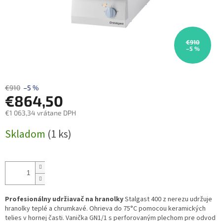
€910
–5 %
€910
–5 %
€864,50
€1 063,34 vrátane DPH
Jednotková
Skladom
(1 ks)
cena:
Profesionálny udržiavač na hranolky
Stalgast 400 z nerezu udržuje
hranolky teplé a chrumkavé. Ohrieva do 75°C pomocou keramických
telies v hornej časti. Vanička GN1/1 s perforovaným plechom pre odvod