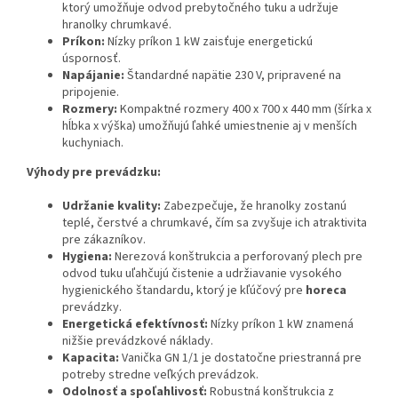
ktorý umožňuje odvod prebytočného tuku a udržuje
hranolky chrumkavé.
Príkon:
Nízky príkon 1 kW zaisťuje energetickú
úspornosť.
Napájanie:
Štandardné napätie 230 V, pripravené na
pripojenie.
Rozmery:
Kompaktné rozmery 400 x 700 x 440 mm (šírka x
hĺbka x výška) umožňujú ľahké umiestnenie aj v menších
kuchyniach.
Výhody pre prevádzku:
Udržanie kvality:
Zabezpečuje, že hranolky zostanú
teplé, čerstvé a chrumkavé, čím sa zvyšuje ich atraktivita
pre zákazníkov.
Hygiena:
Nerezová konštrukcia a perforovaný plech pre
odvod tuku uľahčujú čistenie a udržiavanie vysokého
hygienického štandardu, ktorý je kľúčový pre
horeca
prevádzky.
Energetická efektívnosť:
Nízky príkon 1 kW znamená
nižšie prevádzkové náklady.
Kapacita:
Vanička GN 1/1 je dostatočne priestranná pre
potreby stredne veľkých prevádzok.
Odolnosť a spoľahlivosť:
Robustná konštrukcia z