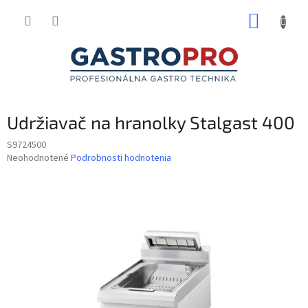
Prejsť
NÁKUP
na
obsah
KOŠÍK
Udržiavač na hranolky Stalgast 400
S9724500
Priemerné
Neohodnotené
Podrobnosti hodnotenia
hodnotenie
produktu
je
0,0
z
5
hviezdičiek.