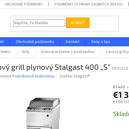
OBCHODNÉ PODMIENKY
PODMIENKY OCHRANY OSOBNÝCH ÚDAJOV
HĽADAŤ
ári
Obchodné podmienky
Kontakt
Rady a tipy
chnika
Grily
Grilovacie platne s podstavbou
Lávový grill 
vý grill plynový Stalgast 400 „S“
S9732110
né
notené
Podrobnosti hodnotenia
Značka:
Stalgast®
nie
u
€1 410
–
€1 
€1 647,5
Jednotk
Skla
iek.
cena: