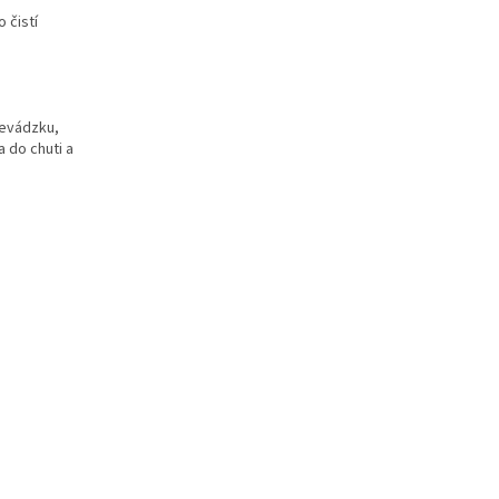
 čistí
evádzku,
a do chuti a