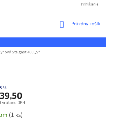
KONTAKT
REKLAMAČNÝ PORIADOK
Prihlásenie
DOPRAVA A PLATBA
NÁKUPNÝ
Prázdny košík
KOŠÍK
plynový Stalgast 400 „S“
5 %
339,50
9 vrátane DPH
ová
dom
(1 ks)