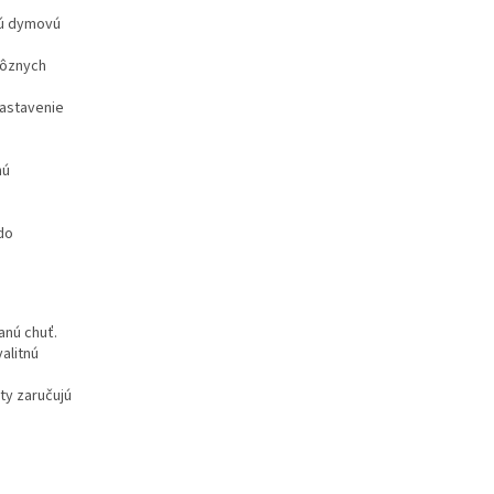
kú dymovú
rôznych
astavenie
hú
do
anú chuť.
alitnú
y zaručujú