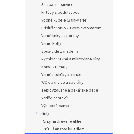
Sklápacie panvice
Fritézy s podstavbou
Vodné kúpele (Bain-Marie)
Príslušenstvo ku konvektomatom
Varné linky a sporáky
Varné kotly
Sous-vide zariadenia
Rýchloohrevné a mikrovlnné rúry
Konvektomaty
Varné stoličky a variče
WOK panvice a sporáky
Teplovzdušné a pekárske pece
Variče cestovín
Výklopné panvice
Grily
Grily na drevené uhlie
Príslušenstvo ku grilom