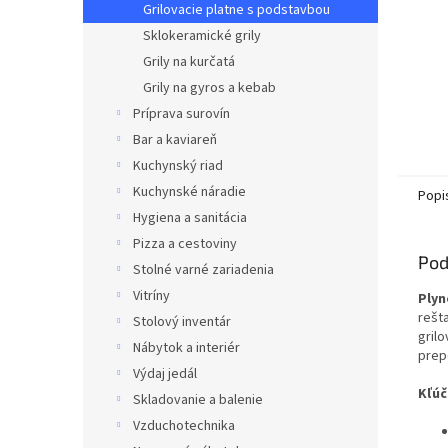
Grilovacie platne s podstavbou
Sklokeramické grily
Grily na kurčatá
Grily na gyros a kebab
Príprava surovín
Bar a kaviareň
Kuchynský riad
Kuchynské náradie
Popi
Hygiena a sanitácia
Pizza a cestoviny
Pod
Stolné varné zariadenia
Vitríny
Plyn
rešt
Stolový inventár
gril
Nábytok a interiér
prep
Výdaj jedál
Kľúč
Skladovanie a balenie
Vzduchotechnika