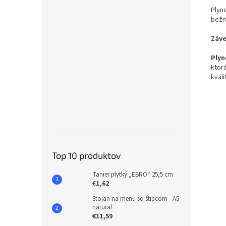
Plyn
bežn
Záve
Plyn
ktorá
kvali
Top 10 produktov
Tanier plytký „EBRO“ 25,5 cm
€1,62
Stojan na menu so štipcom - A5
natural
€11,59