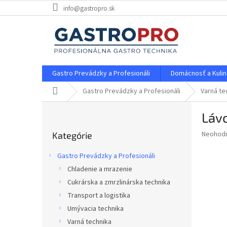
Prejsť
info@gastropro.sk
na
obsah
Gastro Prevádzky a Profesionáli
Domácnosť a Kulin
Domov
Gastro Prevádzky a Profesionáli
Varná te
B
Lávo
o
Preskočiť
č
Priemer
Neohod
Kategórie
kategórie
n
hodnote
ý
produkt
Gastro Prevádzky a Profesionáli
p
je
Chladenie a mrazenie
0,0
a
z
Cukrárska a zmrzlinárska technika
n
5
e
Transport a logistika
hviezdič
l
Umývacia technika
Varná technika