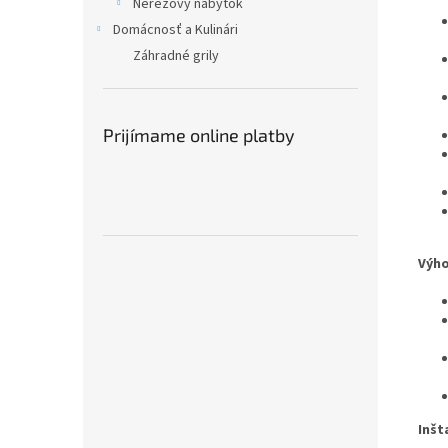
Nerezový nábytok
Domácnosť a Kulinári
Záhradné grily
Prijímame online platby
Výho
Inšt