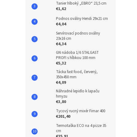
Tanier hlboký „EBRO“ 23,5 cm
€1,62
Podnos oválny Hendi 29x21 cm
€4,04
Servírovací podnos oválny
23x16 cm
€4,34
GN nádoba 1/6 STALGAST
PROFI s hĺbkou 100 mm
€5,32
Tácka fast food, červený,
350x450 mm
€4,09
Náhradné lepidlo k lapaču
hmyzu
€3,80
Tycový rucný mixér Fimar 400
€201,40
Termotaška ECO na 4 pizze 35
cm
€35,91