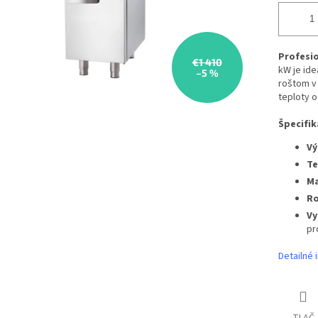
Profesio
€1 410
kW je ide
–5 %
roštom v 
teploty o
Špecifik
Vý
Te
Ma
Ro
Vy
pr
Detailné 