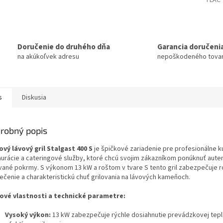
TLAČ
Doručenie do druhého dňa
Garancia doručeni
na akúkoľvek adresu
nepoškodeného tova
s
Diskusia
robný popis
ový lávový gril Stalgast 400 S
je špičkové zariadenie pre profesionálne 
aurácie a cateringové služby, ktoré chcú svojim zákazníkom ponúknuť aute
ované pokrmy. S výkonom 13 kW a roštom v tvare S tento gril zabezpečuje
ečenie a charakteristickú chuť grilovania na lávových kameňoch.
ové vlastnosti a technické parametre:
Vysoký výkon:
13 kW zabezpečuje rýchle dosiahnutie prevádzkovej tepl