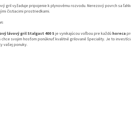
ový gril vyžaduje pripojenie k plynovému rozvodu. Nerezový povrch sa ľahko
ými čistiacimi prostriedkami.
r:
ový lávový gril Stalgast 400 S
je vynikajúcou voľbou pre každú
horeca
pr
 chce svojim hosťom ponúknuť kvalitné grilované špeciality. Je to investíci
ty vašej ponuky.