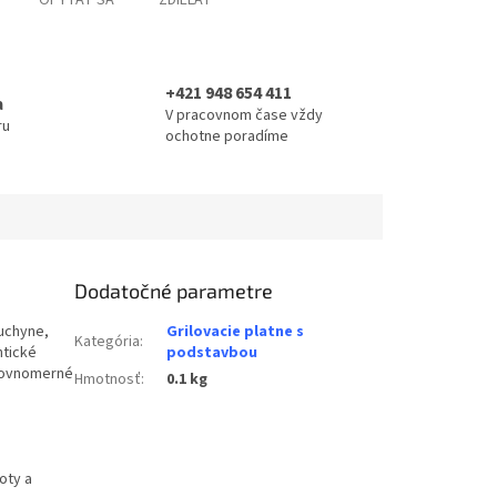
OPÝTAŤ SA
ZDIEĽAŤ
+421 948 654 411
a
V pracovnom čase vždy
ru
ochotne poradíme
Dodatočné parametre
kuchyne,
Grilovacie platne s
Kategória
:
ntické
podstavbou
 rovnomerné
Hmotnosť
:
0.1 kg
oty a