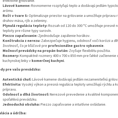
efektívne grilovanie.
Lávové kamene:
Rovnomerne rozptyľujú teplo a dodávajú jedlám typic
arómu.
Rošt v tvare S:
Optimalizuje priestor na grilovanie a umožňuje prípravu 
druhov mäsa, rýb a zeleniny.
Plynulá regulácia teploty:
Rozsah od 120 do 300 °C umožňuje presné n
teploty pre rôzne typy surovín.
Piezzo zapaľovanie:
Zjednodušuje zapálenie horákov.
Konštrukcia z nerezu:
Zabezpečuje hygienu, odolnosť voči korózii a dl
životnosť, čo je kľúčové pre
profesionálne gastro vybavenie
.
Možnosť prevádzky na propán-bután:
Zvyšuje flexibilitu použitia.
Rozmery:
Kompaktné rozmery 400 x 700 x 850 mm pre ľahké začlenenie 
kuchynskej linky v
komerčnej kuchyni
.
dy pre vašu prevádzku:
Autentická chuť:
Lávové kamene dodávajú jedlám nezameniteľnú grilov
Efektivita:
Vysoký výkon a presná regulácia teploty umožňujú rýchlu a kv
prípravu.
Odolnosť a dlhá životnosť:
Nerezové prevedenie a kvalitné komponent
spoľahlivú prevádzku.
Jednoduchá obsluha:
Piezzo zapaľovanie a intuitívne ovládanie.
alácia a údržba: