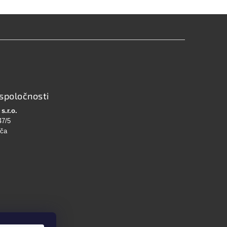
spoločnosti
s.r.o.
47/5
bča