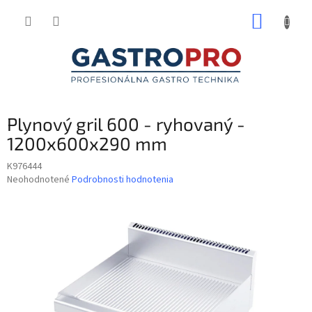
Prejsť
NÁKUP
na
obsah
KOŠÍK
Plynový gril 600 - ryhovaný -
1200x600x290 mm
K976444
Priemerné
Neohodnotené
Podrobnosti hodnotenia
hodnotenie
produktu
je
0,0
z
5
hviezdičiek.