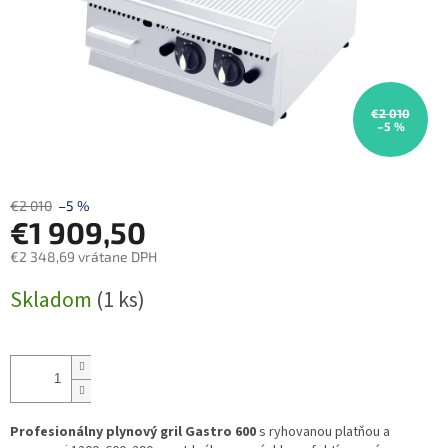
€2 010
–5 %
€2 010
–5 %
€1 909,50
€2 348,69 vrátane DPH
Jednotková
Skladom
(1 ks)
cena:
Profesionálny plynový gril Gastro 600
s ryhovanou platňou a