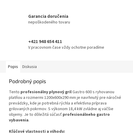
Garancia doručenia
nepoškodeného tovaru
+421 948 654 411
V pracovnom čase vždy ochotne poradíme
Popis
Diskusia
Podrobný popis
Tento
profesionálny plynový gril
Gastro 600 s ryhovanou
platňou a rozmermi 1200x600x290 mm je navrhnutý pre náročné
prevádzky, kde je potrebná rýchla a efektívna príprava
grilovaných pokrmov. S výkonom 18,4 kW zvládne aj väčšie
objemy. Je to dôležitá súčasť
profesionálneho gastro
vybavenia
.
Kľúčové vlastnosti a výhody: