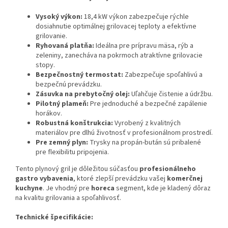
Vysoký výkon:
18,4 kW výkon zabezpečuje rýchle
dosiahnutie optimálnej grilovacej teploty a efektívne
grilovanie.
Ryhovaná platňa:
Ideálna pre prípravu mäsa, rýb a
zeleniny, zanecháva na pokrmoch atraktívne grilovacie
stopy.
Bezpečnostný termostat:
Zabezpečuje spoľahlivú a
bezpečnú prevádzku.
Zásuvka na prebytočný olej:
Uľahčuje čistenie a údržbu.
Pilotný plameň:
Pre jednoduché a bezpečné zapálenie
horákov.
Robustná konštrukcia:
Vyrobený z kvalitných
materiálov pre dlhú životnosť v profesionálnom prostredí.
Pre zemný plyn:
Trysky na propán-bután sú pribalené
pre flexibilitu pripojenia.
Tento plynový gril je dôležitou súčasťou
profesionálneho
gastro vybavenia
, ktoré zlepší prevádzku vašej
komerčnej
kuchyne
. Je vhodný pre
horeca
segment, kde je kladený dôraz
na kvalitu grilovania a spoľahlivosť.
Technické špecifikácie: