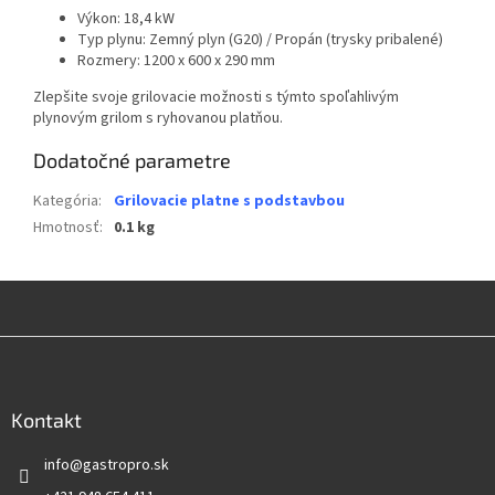
Výkon: 18,4 kW
Typ plynu: Zemný plyn (G20) / Propán (trysky pribalené)
Rozmery: 1200 x 600 x 290 mm
Zlepšite svoje grilovacie možnosti s týmto spoľahlivým
plynovým grilom s ryhovanou platňou.
Dodatočné parametre
Kategória
:
Grilovacie platne s podstavbou
Hmotnosť
:
0.1 kg
Z
á
p
ä
Kontakt
t
info
@
gastropro.sk
i
e