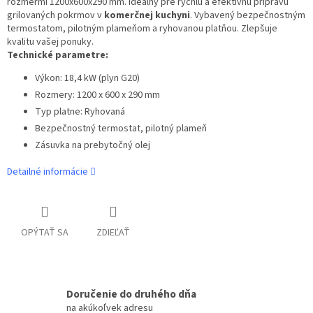
rozmermi 1200x600x290 mm. Ideálny pre rýchlu a efektívnu prípravu
grilovaných pokrmov v
komerčnej kuchyni
. Vybavený bezpečnostným
termostatom, pilotným plameňom a ryhovanou platňou. Zlepšuje
kvalitu vašej ponuky.
Technické parametre:
Výkon: 18,4 kW (plyn G20)
Rozmery: 1200 x 600 x 290 mm
Typ platne: Ryhovaná
Bezpečnostný termostat, pilotný plameň
Zásuvka na prebytočný olej
Detailné informácie
OPÝTAŤ SA
ZDIEĽAŤ
Doručenie do druhého dňa
na akúkoľvek adresu