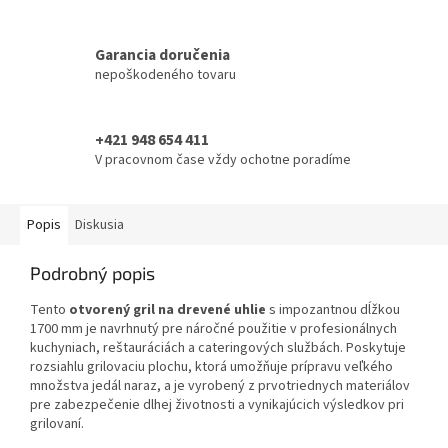
Garancia doručenia
nepoškodeného tovaru
+421 948 654 411
V pracovnom čase vždy ochotne poradíme
Popis
Diskusia
Podrobný popis
Tento
otvorený gril na drevené uhlie
s impozantnou dĺžkou
1700 mm je navrhnutý pre náročné použitie v profesionálnych
kuchyniach, reštauráciách a cateringových službách. Poskytuje
rozsiahlu grilovaciu plochu, ktorá umožňuje prípravu veľkého
množstva jedál naraz, a je vyrobený z prvotriednych materiálov
pre zabezpečenie dlhej životnosti a vynikajúcich výsledkov pri
grilovaní.