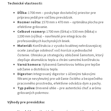
Technické vlastnosti:
Dĺžka:
1700 mm – poskytuje dostatočný priestor pre
prípravu jedál pre väčšinu prevádzok.
Rozmer roštu:
1570 mm x 470 mm – optimálna plocha pre
efektívne grilovanie.
Celkové rozmery:
1700 mm (šírka) x 530 mm (hĺbka) x
1200 mm (výška) – navrhnuté pre integráciu do
profesionálnych kuchynských liniek.
Materiál:
Konštrukcia z vysoko kvalitnej nehrdzavejúcej
ocele zaručuje odolnosť voči korózii a jednoduché
čistenie. Ohnisko je strategicky obložené šamotom, ktorý
zlepšuje akumuláciu tepla a chráni samotnú konštrukciu.
Varná komora:
Vybavená šamotovou tehlou pre lepšie
udržanie a distribúciu tepla.
Digestor:
Integrovaný digestor s účinnými tukovými
filtrami je nevyhnutný pre udržanie čistého a bezpečného
pracovného prostredia, efektívne odvádza dym a pachy.
Typ paliva:
Drevené uhlie – pre autentickú chuť a arómu
grilovaných pokrmov.
Výhody pre prevádzku: