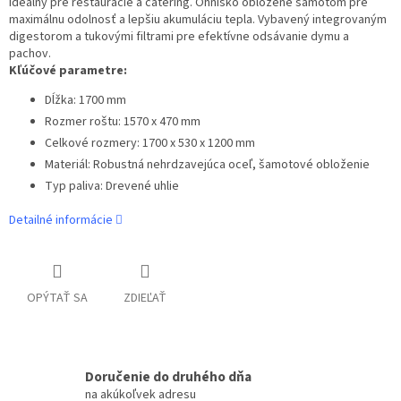
ideálny pre reštaurácie a catering. Ohnisko obložené šamotom pre
maximálnu odolnosť a lepšiu akumuláciu tepla. Vybavený integrovaným
digestorom a tukovými filtrami pre efektívne odsávanie dymu a
pachov.
Kľúčové parametre:
Dĺžka: 1700 mm
Rozmer roštu: 1570 x 470 mm
Celkové rozmery: 1700 x 530 x 1200 mm
Materiál: Robustná nehrdzavejúca oceľ, šamotové obloženie
Typ paliva: Drevené uhlie
Detailné informácie
OPÝTAŤ SA
ZDIEĽAŤ
Doručenie do druhého dňa
na akúkoľvek adresu