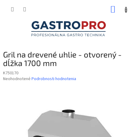
Prejsť
NÁKUP
na
obsah
KOŠÍK
Gril na drevené uhlie - otvorený -
dĺžka 1700 mm
K750170
Priemerné
Neohodnotené
Podrobnosti hodnotenia
hodnotenie
produktu
je
0,0
z
5
hviezdičiek.