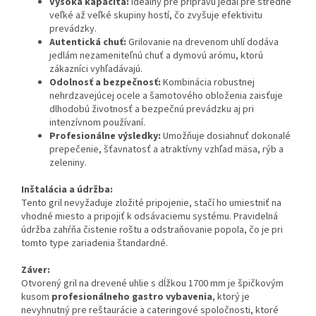
Vysoká kapacita:
Ideálny pre prípravu jedál pre stredne
veľké až veľké skupiny hostí, čo zvyšuje efektivitu
prevádzky.
Autentická chuť:
Grilovanie na drevenom uhlí dodáva
jedlám nezameniteľnú chuť a dymovú arómu, ktorú
zákazníci vyhľadávajú.
Odolnosť a bezpečnosť:
Kombinácia robustnej
nehrdzavejúcej ocele a šamotového obloženia zaisťuje
dlhodobú životnosť a bezpečnú prevádzku aj pri
intenzívnom používaní.
Profesionálne výsledky:
Umožňuje dosiahnuť dokonalé
prepečenie, šťavnatosť a atraktívny vzhľad mäsa, rýb a
zeleniny.
Inštalácia a údržba:
Tento gril nevyžaduje zložité pripojenie, stačí ho umiestniť na
vhodné miesto a pripojiť k odsávaciemu systému. Pravidelná
údržba zahŕňa čistenie roštu a odstraňovanie popola, čo je pri
tomto type zariadenia štandardné.
Záver:
Otvorený gril na drevené uhlie s dĺžkou 1700 mm je špičkovým
kusom
profesionálneho gastro vybavenia
, ktorý je
nevyhnutný pre reštaurácie a cateringové spoločnosti, ktoré