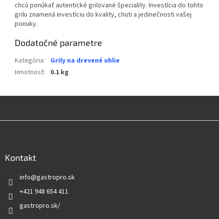
chcú ponúkať autentické grilované špeciality. Investícia do tohto
grilu znamená investíciu do kvality, chuti a jedinečnosti vašej
ponuky.
Dodatočné parametre
Kategória
:
Grily na drevené uhlie
Hmotnosť
:
0.1 kg
Z
á
p
ä
Kontakt
t
info
@
gastropro.sk
i
e
+421 948 654 411
gastropro.sk/