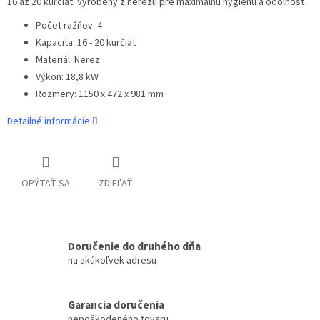
16 až 20 kurčiat. Vyrobený z nerezu pre maximálnu hygienu a odolnosť.
Počet ražňov: 4
Kapacita: 16 - 20 kurčiat
Materiál: Nerez
Výkon: 18,8 kW
Rozmery: 1150 x 472 x 981 mm
Detailné informácie
OPÝTAŤ SA
ZDIEĽAŤ
Doručenie do druhého dňa
na akúkoľvek adresu
Garancia doručenia
nepoškodeného tovaru