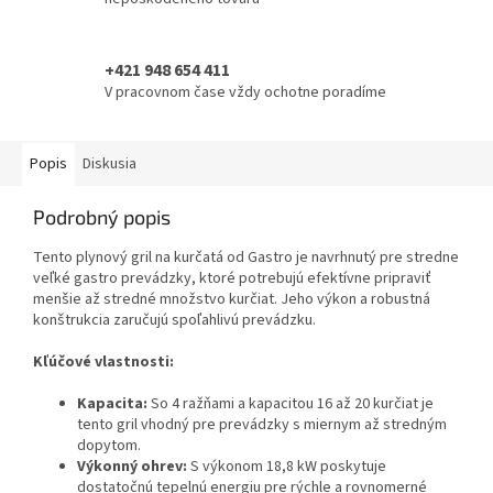
+421 948 654 411
V pracovnom čase vždy ochotne poradíme
Popis
Diskusia
Podrobný popis
Tento plynový gril na kurčatá od Gastro je navrhnutý pre stredne
veľké gastro prevádzky, ktoré potrebujú efektívne pripraviť
menšie až stredné množstvo kurčiat. Jeho výkon a robustná
konštrukcia zaručujú spoľahlivú prevádzku.
Kľúčové vlastnosti:
Kapacita:
So 4 ražňami a kapacitou 16 až 20 kurčiat je
tento gril vhodný pre prevádzky s miernym až stredným
dopytom.
Výkonný ohrev:
S výkonom 18,8 kW poskytuje
dostatočnú tepelnú energiu pre rýchle a rovnomerné