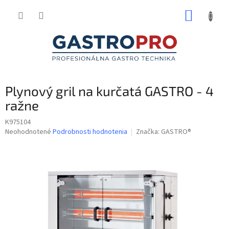
Prejsť
NÁKUP
na
obsah
KOŠÍK
Plynový gril na kurčatá GASTRO - 4
ražne
K975104
Priemerné
Neohodnotené
Podrobnosti hodnotenia
Značka:
GASTRO®
hodnotenie
produktu
je
0,0
z
5
hviezdičiek.