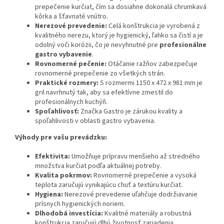
prepečenie kurčiat, čím sa dosiahne dokonalá chrumkavá
kôrka a šťavnaté vnútro.
Nerezové prevedenie:
Celá konštrukcia je vyrobená z
kvalitného nerezu, ktorý je hygienický, ľahko sa čistí a je
odolný voči korózii, čo je nevyhnutné pre
profesionálne
gastro vybavenie
.
Rovnomerné pečenie:
Otáčanie ražňov zabezpečuje
rovnomerné prepečenie zo všetkých strán.
Praktické rozmery:
S rozmermi 1150 x 472 x 981 mm je
gril navrhnutý tak, aby sa efektívne zmestil do
profesionálnych kuchýň.
Spoľahlivosť:
Značka Gastro je zárukou kvality a
spoľahlivosti v oblasti gastro vybavenia.
Výhody pre vašu prevádzku:
Efektivita:
Umožňuje prípravu menšieho až stredného
množstva kurčiat podľa aktuálnej potreby.
Kvalita pokrmov:
Rovnomerné prepečenie a vysoká
teplota zaručujú vynikajúcu chuť a textúru kurčiat.
Hygiena:
Nerezové prevedenie uľahčuje dodržiavanie
prísnych hygienických noriem.
Dlhodobá investícia:
Kvalitné materiály a robustná
konštrukcia zaručujú dlhú životnosť zariadenia.