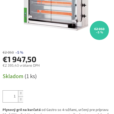
€2 050
–5 %
€2 050
–5 %
€1 947,50
€2 395,43 vrátane DPH
Jednotková
Skladom
(1 ks)
cena:
Plynový gril na kurčatá
od Gastro so 4 ražňami, určený pre prípravu