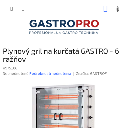
Prejsť
NÁKUP
na
obsah
KOŠÍK
Plynový gril na kurčatá GASTRO - 6
ražňov
K975106
Priemerné
Neohodnotené
Podrobnosti hodnotenia
Značka:
GASTRO®
hodnotenie
produktu
je
0,0
z
5
hviezdičiek.