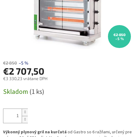
€2 850
–5 %
€2 850
–5 %
€2 707,50
€3 330,23 vrátane DPH
Jednotková
Skladom
(1 ks)
cena:
Výkonný plynový gril na kurčatá
od Gastro so 6 ražňami, určený pre