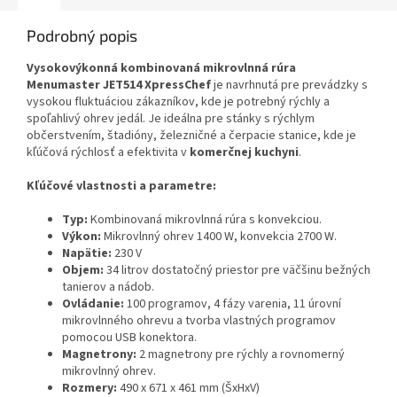
Podrobný popis
Vysokovýkonná kombinovaná mikrovlnná rúra
Menumaster JET514 XpressChef
je navrhnutá pre prevádzky s
vysokou fluktuáciou zákazníkov, kde je potrebný rýchly a
spoľahlivý ohrev jedál. Je ideálna pre stánky s rýchlym
občerstvením, štadióny, železničné a čerpacie stanice, kde je
kľúčová rýchlosť a efektivita v
komerčnej kuchyni
.
Kľúčové vlastnosti a parametre:
Typ:
Kombinovaná mikrovlnná rúra s konvekciou.
Výkon:
Mikrovlnný ohrev 1400 W, konvekcia 2700 W.
Napätie:
230 V
Objem:
34 litrov dostatočný priestor pre väčšinu bežných
tanierov a nádob.
Ovládanie:
100 programov, 4 fázy varenia, 11 úrovní
mikrovlnného ohrevu a tvorba vlastných programov
pomocou USB konektora.
Magnetrony:
2 magnetrony pre rýchly a rovnomerný
mikrovlnný ohrev.
Rozmery:
490 x 671 x 461 mm (ŠxHxV)