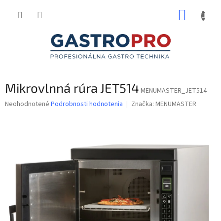
Prejsť
NÁKUP
na
obsah
KOŠÍK
Mikrovlnná rúra JET514
MENUMASTER_JET514
Priemerné
Neohodnotené
Podrobnosti hodnotenia
Značka:
MENUMASTER
hodnotenie
produktu
je
0,0
z
5
hviezdičiek.