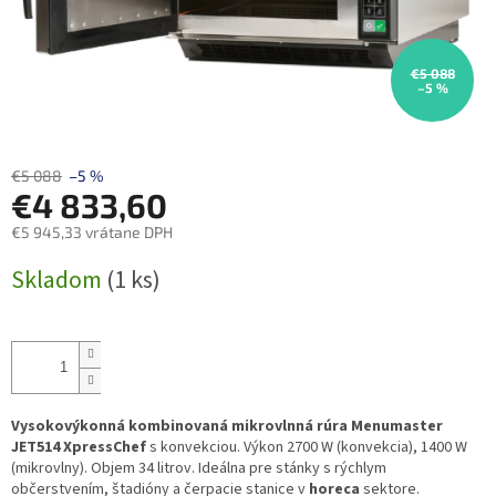
€5 088
–5 %
€5 088
–5 %
€4 833,60
€5 945,33 vrátane DPH
Jednotková
Skladom
(1 ks)
cena:
Vysokovýkonná kombinovaná mikrovlnná rúra Menumaster
JET514 XpressChef
s konvekciou. Výkon 2700 W (konvekcia), 1400 W
(mikrovlny). Objem 34 litrov. Ideálna pre stánky s rýchlym
občerstvením, štadióny a čerpacie stanice v
horeca
sektore.