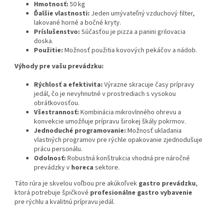
Hmotnosť:
50 kg
Ďalšie vlastnosti:
Jeden umývateľný vzduchový filter,
lakované horné a bočné kryty.
Príslušenstvo:
Súčasťou je pizza a panini grilovacia
doska.
Použitie:
Možnosť použitia kovových pekáčov a nádob.
Výhody pre vašu prevádzku:
Rýchlosť a efektivita:
Výrazne skracuje časy prípravy
jedál, čo je nevyhnutné v prostrediach s vysokou
obrátkovosťou.
Všestrannosť:
Kombinácia mikrovlnného ohrevu a
konvekcie umožňuje prípravu širokej škály pokrmov.
Jednoduché programovanie:
Možnosť ukladania
vlastných programov pre rýchle opakovanie zjednodušuje
prácu personálu.
Odolnosť:
Robustná konštrukcia vhodná pre náročné
prevádzky v
horeca
sektore.
Táto rúra je skvelou voľbou pre akúkoľvek
gastro prevádzku
,
ktorá potrebuje špičkové
profesionálne gastro vybavenie
pre rýchlu a kvalitnú prípravu jedál.