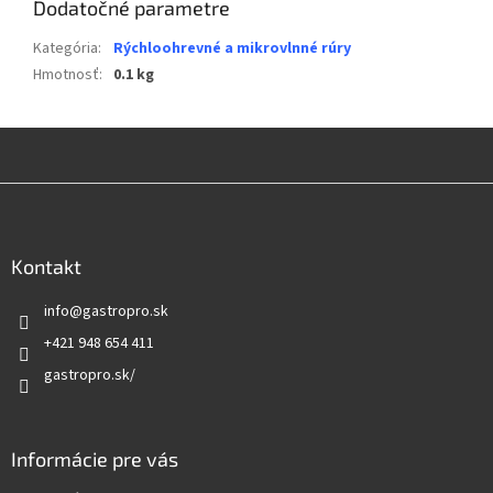
Dodatočné parametre
Kategória
:
Rýchloohrevné a mikrovlnné rúry
Hmotnosť
:
0.1 kg
Z
á
p
ä
Kontakt
t
info
@
gastropro.sk
i
e
+421 948 654 411
gastropro.sk/
Informácie pre vás