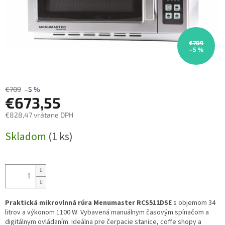
€709
–5 %
€709
–5 %
€673,55
€828,47 vrátane DPH
Jednotková
Skladom
(1 ks)
cena:
Praktická mikrovlnná rúra Menumaster RCS511DSE
s objemom 34
litrov a výkonom 1100 W. Vybavená manuálnym časovým spínačom a
digitálnym ovládaním. Ideálna pre čerpacie stanice, coffe shopy a