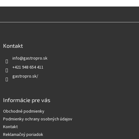
Z
á
p
ä
Kontakt
t
info
@
gastropro.sk
i
e
+421 948 654 411
gastropro.sk/
Informácie pre vás
Obchodné podmienky
Podmienky ochrany osobných údajov
Kontakt
Reklamačný poriadok