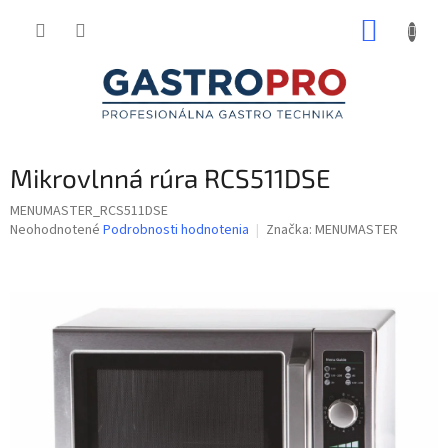
Prejsť
NÁKUP
na
obsah
KOŠÍK
Mikrovlnná rúra RCS511DSE
MENUMASTER_RCS511DSE
Priemerné
Neohodnotené
Podrobnosti hodnotenia
Značka:
MENUMASTER
hodnotenie
produktu
je
0,0
z
5
hviezdičiek.