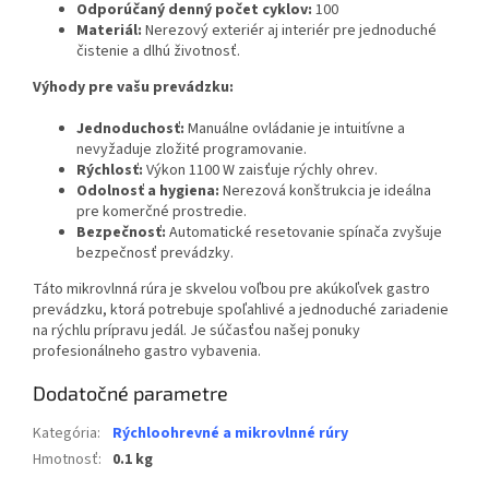
Odporúčaný denný počet cyklov:
100
Materiál:
Nerezový exteriér aj interiér pre jednoduché
čistenie a dlhú životnosť.
Výhody pre vašu prevádzku:
Jednoduchosť:
Manuálne ovládanie je intuitívne a
nevyžaduje zložité programovanie.
Rýchlosť:
Výkon 1100 W zaisťuje rýchly ohrev.
Odolnosť a hygiena:
Nerezová konštrukcia je ideálna
pre komerčné prostredie.
Bezpečnosť:
Automatické resetovanie spínača zvyšuje
bezpečnosť prevádzky.
Táto mikrovlnná rúra je skvelou voľbou pre akúkoľvek gastro
prevádzku, ktorá potrebuje spoľahlivé a jednoduché zariadenie
na rýchlu prípravu jedál. Je súčasťou našej ponuky
profesionálneho gastro vybavenia.
Dodatočné parametre
Kategória
:
Rýchloohrevné a mikrovlnné rúry
Hmotnosť
:
0.1 kg