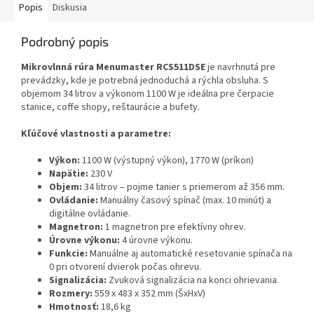
Popis
Diskusia
Podrobný popis
Mikrovlnná rúra Menumaster RCS511DSE
je navrhnutá pre
prevádzky, kde je potrebná jednoduchá a rýchla obsluha. S
objemom 34 litrov a výkonom 1100 W je ideálna pre čerpacie
stanice, coffe shopy, reštaurácie a bufety.
Kľúčové vlastnosti a parametre:
Výkon:
1100 W (výstupný výkon), 1770 W (príkon)
Napätie:
230 V
Objem:
34 litrov – pojme tanier s priemerom až 356 mm.
Ovládanie:
Manuálny časový spínač (max. 10 minút) a
digitálne ovládanie.
Magnetron:
1 magnetron pre efektívny ohrev.
Úrovne výkonu:
4 úrovne výkonu.
Funkcie:
Manuálne aj automatické resetovanie spínača na
0 pri otvorení dvierok počas ohrevu.
Signalizácia:
Zvuková signalizácia na konci ohrievania.
Rozmery:
559 x 483 x 352 mm (ŠxHxV)
Hmotnosť:
18,6 kg