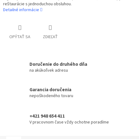
reštaurácie s jednoduchou obsluhou.
Detailné informácie
OPÝTAŤ SA
ZDIEĽAŤ
Doručenie do druhého dňa
na akúkoľvek adresu
Garancia doručenia
nepoškodeného tovaru
+421 948 654 411
V pracovnom čase vždy ochotne poradíme