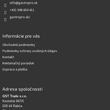
info
@
gastropro.sk
i
e
+421 948 654 411
gastropro.sk/
Informácie pre vás
Obchodné podmienky
Podmienky ochrany osobných údajov
Kontakt
Reklamačný poriadok
Doprava a platba
Adresa spoločnosti
GST Trade s.r.o.
Kostolná 847/5
029 44 Rabča