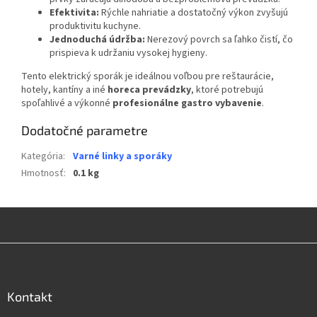
Efektivita:
Rýchle nahriatie a dostatočný výkon zvyšujú
produktivitu kuchyne.
Jednoduchá údržba:
Nerezový povrch sa ľahko čistí, čo
prispieva k udržaniu vysokej hygieny.
Tento elektrický sporák je ideálnou voľbou pre reštaurácie,
hotely, kantíny a iné
horeca prevádzky
, ktoré potrebujú
spoľahlivé a výkonné
profesionálne gastro vybavenie
.
Dodatočné parametre
Kategória
:
Varné linky a sporáky
Hmotnosť
:
0.1 kg
Z
á
p
ä
Kontakt
t