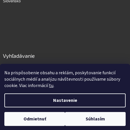
Slovensko
Vyhľadávanie
HĽADAŤ
Na prispôsobenie obsahu a reklám, poskytovanie funkcií
sociálnych médií a analýzu návštevnosti používame súbory
cookie. Viac informácií
tu
.
Vytvoril Shoptet
Nastavenie
Copyright 2026
GastroPro.sk
. Všetky práva vyhradené.
Upraviť
Odmietnuť
Súhlasím
nastavenie cookies