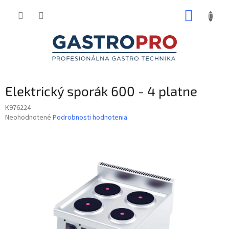
Prejsť
NÁKUP
na
obsah
KOŠÍK
Elektrický sporák 600 - 4 platne
K976224
Priemerné
Neohodnotené
Podrobnosti hodnotenia
hodnotenie
produktu
je
0,0
z
5
hviezdičiek.