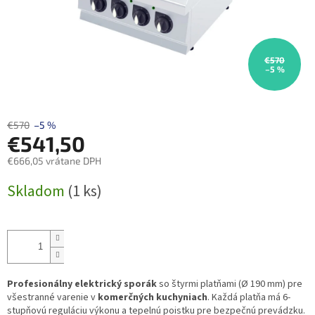
€570
–5 %
€570
–5 %
€541,50
€666,05 vrátane DPH
Jednotková
Skladom
(1 ks)
cena:
Profesionálny elektrický sporák
so štyrmi platňami (Ø 190 mm) pre
všestranné varenie v
komerčných kuchyniach
. Každá platňa má 6-
stupňovú reguláciu výkonu a tepelnú poistku pre bezpečnú prevádzku.