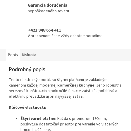
Garancia doručenia
nepoškodeného tovaru
+421 948 654 411
V pracovnom čase vždy ochotne poradíme
Popis
Diskusia
Podrobný popis
Tento elektrický sporák so štyrmi platňami je základným
kameňom každej modernej
komerčnej kuchyne
. Jeho robustná
nerezová konštrukcia a pokročilé funkcie zaisťujú spoľahlivú a
efektívnu prevádzku aj pri najvyššej záťaži.
Kľúčové vlastnosti:
Štyri varné platne:
Každá s priemerom 190 mm,
poskytuje dostatočný priestor pre varenie vo viacerých
hrncoch súčasne.