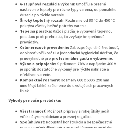
6-stupňová regulácia výkonu:
Umožňuje presné
nastavenie teploty pre rôzne typy varenia, od pomalého
dusenia po rýchle varenie.
Široký teplotný rozsah:
Rozhranie od 90 °C do 450 °C
pokrýva všetky bežné potreby varenia.
Tepelná poistka:
Každá platňa je vybavená tepelnou
poistkou proti prehriatiu, čo zvyšuje bezpečnosť
prevádzky.
Celonerezové prevedenie:
Zabezpečuje dlhú životnosť,
odolnosť voči korózii a jednoduchú hygienickú údržbu, čo
je nevyhnutné pre
profesionálne gastro vybavenie
.
Výkon a pripojenie:
S príkonom 7 kW a napájaním 400 V
je sporák dostatočne výkonný pre rýchle nahriatie a
efektívne varenie.
Kompaktné rozmery:
Rozmery 600 x 600 x 290 mm
umožňujú ľahké začlenenie do existujúcich pracovných
liniek.
Výhody pre vašu prevádzku:
Všestrannosť:
Možnosť prípravy širokej škály jedál
vďaka štyrom platniam a presnej regulácii.
Spoľahlivosť:
Robustná konštrukcia a bezpečnostné
prvky zaručujú dlhodobú a bezproblémovú prevádzku.