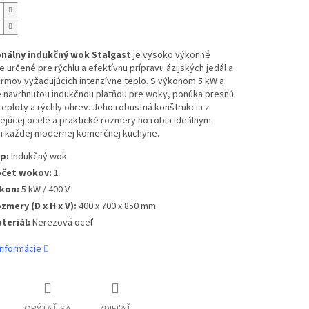
nálny indukčný wok Stalgast
je vysoko výkonné
e určené pre rýchlu a efektívnu prípravu ázijských jedál a
rmov vyžadujúcich intenzívne teplo. S výkonom 5 kW a
e navrhnutou indukčnou platňou pre woky, ponúka presnú
teploty a rýchly ohrev. Jeho robustná konštrukcia z
júcej ocele a praktické rozmery ho robia ideálnym
 každej modernej komerčnej kuchyne.
p:
Indukčný wok
čet wokov:
1
kon:
5 kW / 400 V
zmery (D x H x V):
400 x 700 x 850 mm
teriál:
Nerezová oceľ
informácie