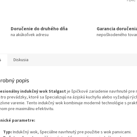
TLAČ
Doručenie do druhého dňa
Garancia doručeni
na akúkoľvek adresu
nepoškodeného tova
s
Diskusia
robný popis
esionálny indukčný wok Stalgast
je špičkové zariadenie navrhnuté pre 
tro prevádzky, ktoré sa špecializujú na ázijskú kuchyňu alebo vyžadujú rýc
nzívne varenie. Tento indukčný wok kombinuje moderné technológie s prak
jnom pre maximálnu efektivitu.
nické parametre:
Typ:
Indukčný wok, špeciálne navrhnutý pre použitie s wok panvicami.