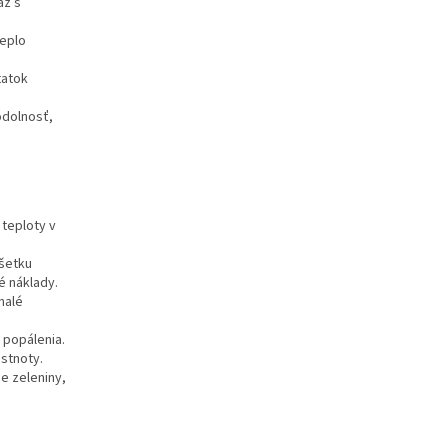
az s
teplo
tatok
odolnosť,
teploty v
všetku
é náklady.
nalé
 popálenia.
astnoty.
ie zeleniny,