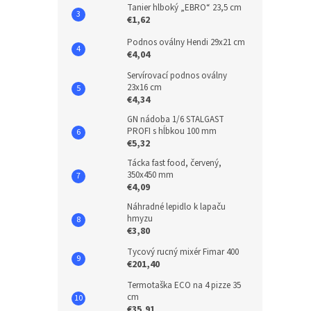
Tanier hlboký „EBRO“ 23,5 cm
€1,62
Podnos oválny Hendi 29x21 cm
€4,04
Servírovací podnos oválny
23x16 cm
€4,34
GN nádoba 1/6 STALGAST
PROFI s hĺbkou 100 mm
€5,32
Tácka fast food, červený,
350x450 mm
€4,09
Náhradné lepidlo k lapaču
hmyzu
€3,80
Tycový rucný mixér Fimar 400
€201,40
Termotaška ECO na 4 pizze 35
cm
€35,91