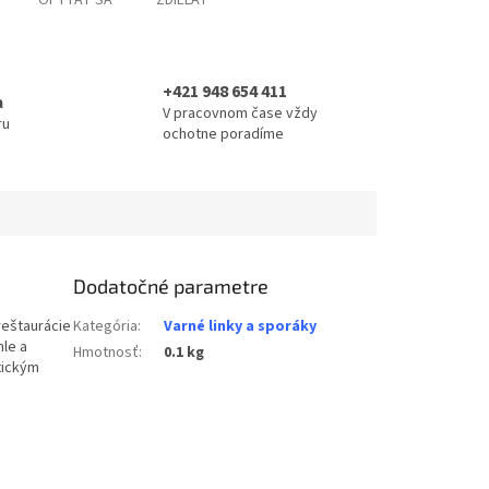
OPÝTAŤ SA
ZDIEĽAŤ
+421 948 654 411
a
V pracovnom čase vždy
ru
ochotne poradíme
Dodatočné parametre
reštaurácie
Kategória
:
Varné linky a sporáky
hle a
Hmotnosť
:
0.1 kg
tickým