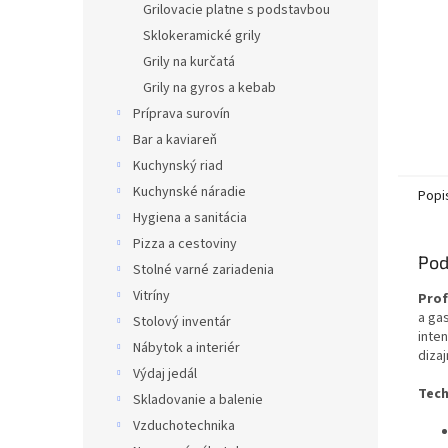
Grilovacie platne s podstavbou
Sklokeramické grily
Grily na kurčatá
Grily na gyros a kebab
Príprava surovín
Bar a kaviareň
Kuchynský riad
Kuchynské náradie
Popi
Hygiena a sanitácia
Pizza a cestoviny
Pod
Stolné varné zariadenia
Vitríny
Prof
a gas
Stolový inventár
inte
Nábytok a interiér
diza
Výdaj jedál
Tech
Skladovanie a balenie
Vzduchotechnika