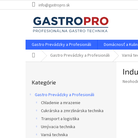
Prejsť
info@gastropro.sk
na
obsah
Gastro Prevádzky a Profesionáli
Domácnosť a Kulin
Domov
Gastro Prevádzky a Profesionáli
Varná te
B
Ind
o
Preskočiť
č
Priemer
Neohod
Kategórie
kategórie
n
hodnote
ý
produkt
Gastro Prevádzky a Profesionáli
p
je
Chladenie a mrazenie
0,0
a
z
Cukrárska a zmrzlinárska technika
n
5
e
Transport a logistika
hviezdič
l
Umývacia technika
Varná technika