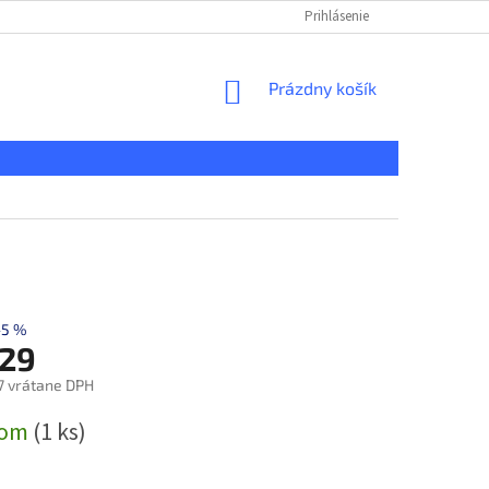
KONTAKT
REKLAMAČNÝ PORIADOK
Prihlásenie
DOPRAVA A PLATBA
NÁKUPNÝ
Prázdny košík
KOŠÍK
–5 %
729
7 vrátane DPH
ová
dom
(1 ks)