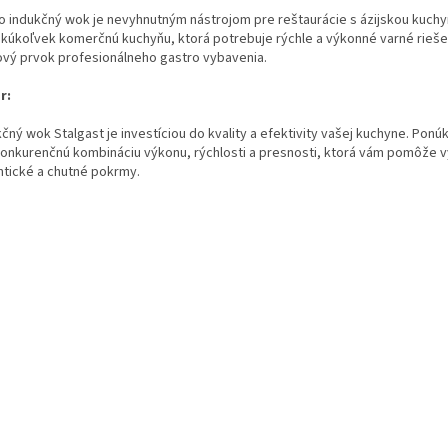
o indukčný wok je nevyhnutným nástrojom pre reštaurácie s ázijskou kuchyň
akúkoľvek komerčnú kuchyňu, ktorá potrebuje rýchle a výkonné varné riešen
ový prvok profesionálneho gastro vybavenia.
r:
čný wok Stalgast je investíciou do kvality a efektivity vašej kuchyne. Ponú
onkurenčnú kombináciu výkonu, rýchlosti a presnosti, ktorá vám pomôže v
ntické a chutné pokrmy.