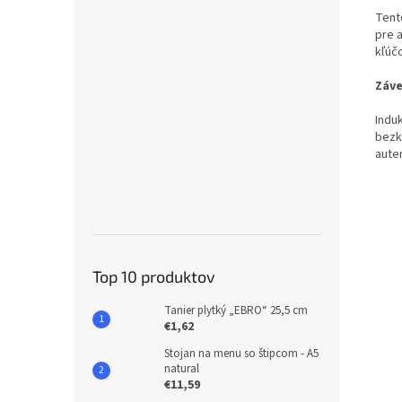
Tent
pre 
kľúč
Záve
Induk
bezk
aute
Top 10 produktov
Tanier plytký „EBRO“ 25,5 cm
€1,62
Stojan na menu so štipcom - A5
natural
€11,59