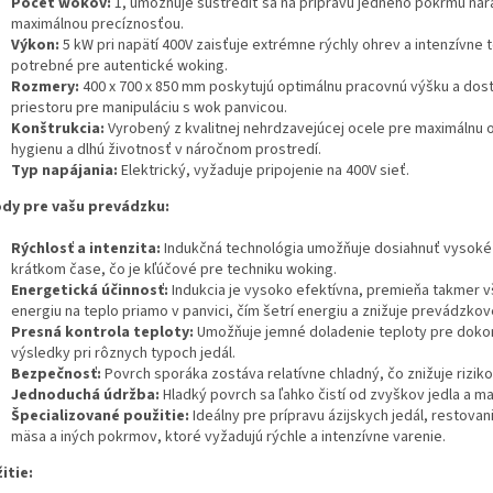
Počet wokov:
1, umožňuje sústrediť sa na prípravu jedného pokrmu nar
maximálnou precíznosťou.
Výkon:
5 kW pri napätí 400V zaisťuje extrémne rýchly ohrev a intenzívne 
potrebné pre autentické woking.
Rozmery:
400 x 700 x 850 mm poskytujú optimálnu pracovnú výšku a dos
priestoru pre manipuláciu s wok panvicou.
Konštrukcia:
Vyrobený z kvalitnej nehrdzavejúcej ocele pre maximálnu 
hygienu a dlhú životnosť v náročnom prostredí.
Typ napájania:
Elektrický, vyžaduje pripojenie na 400V sieť.
dy pre vašu prevádzku:
Rýchlosť a intenzita:
Indukčná technológia umožňuje dosiahnuť vysoké 
krátkom čase, čo je kľúčové pre techniku woking.
Energetická účinnosť:
Indukcia je vysoko efektívna, premieňa takmer 
energiu na teplo priamo v panvici, čím šetrí energiu a znižuje prevádzkov
Presná kontrola teploty:
Umožňuje jemné doladenie teploty pre doko
výsledky pri rôznych typoch jedál.
Bezpečnosť:
Povrch sporáka zostáva relatívne chladný, čo znižuje riziko
Jednoduchá údržba:
Hladký povrch sa ľahko čistí od zvyškov jedla a m
Špecializované použitie:
Ideálny pre prípravu ázijskych jedál, restovan
mäsa a iných pokrmov, ktoré vyžadujú rýchle a intenzívne varenie.
itie: