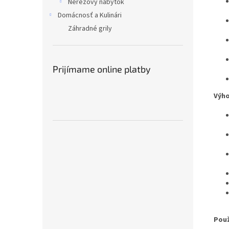
Nerezový nábytok
Domácnosť a Kulinári
Záhradné grily
Prijímame online platby
Výho
Použ