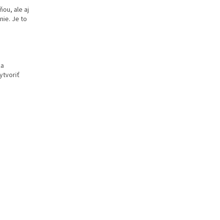
ou, ale aj
ie. Je to
ka
ytvoriť