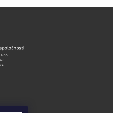
spoločnosti
s.r.o.
47/5
bča