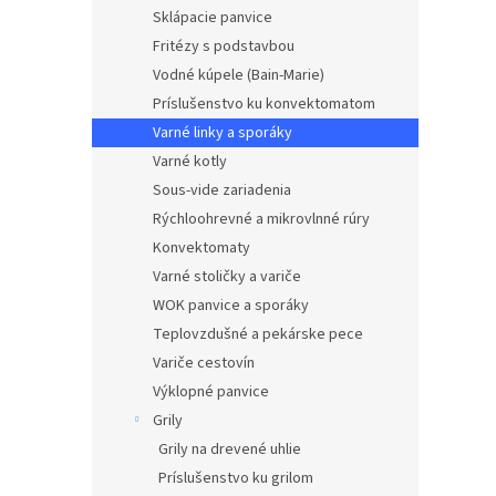
Sklápacie panvice
Fritézy s podstavbou
Vodné kúpele (Bain-Marie)
Príslušenstvo ku konvektomatom
Varné linky a sporáky
Varné kotly
Sous-vide zariadenia
Rýchloohrevné a mikrovlnné rúry
Konvektomaty
Varné stoličky a variče
WOK panvice a sporáky
Teplovzdušné a pekárske pece
Variče cestovín
Výklopné panvice
Grily
Grily na drevené uhlie
Príslušenstvo ku grilom