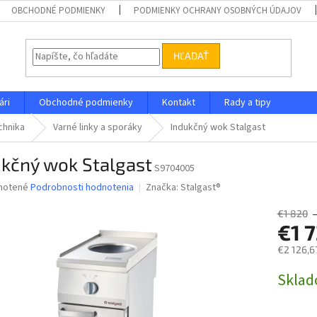
OBCHODNÉ PODMIENKY
PODMIENKY OCHRANY OSOBNÝCH ÚDAJOV
HĽADAŤ
ári
Obchodné podmienky
Kontakt
Rady a tipy
chnika
Varné linky a sporáky
Indukčný wok Stalgast
ukčný wok Stalgast
S9704005
né
notené
Podrobnosti hodnotenia
Značka:
Stalgast®
nie
u
€1 820
€1 
€2 126,6
Jednotk
Skla
iek.
cena: