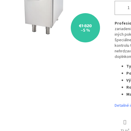
Profesio
€1 820
zariadeni
–5 %
iných pok
špeciáln
kontrolu 
nehrdzave
doplnkom
Ty
Po
Vý
Ro
Ma
Detailné 