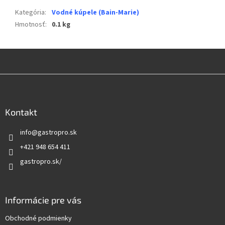
Kategória
:
Vodné kúpele (Bain-Marie)
Hmotnosť
:
0.1 kg
Z
á
p
ä
Kontakt
t
info
@
gastropro.sk
i
e
+421 948 654 411
gastropro.sk/
Informácie pre vás
Obchodné podmienky