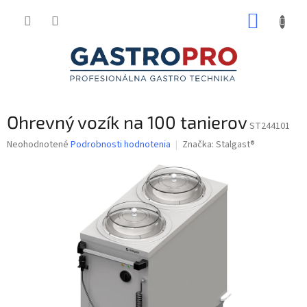
Prejsť
NÁKUP
na
obsah
KOŠÍK
Ohrevný vozík na 100 tanierov
ST244101
Priemerné
Neohodnotené
Podrobnosti hodnotenia
Značka:
Stalgast®
hodnotenie
produktu
je
0,0
z
5
hviezdičiek.