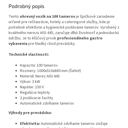
Podrobný popis
Tento
ohrevný vozík na 100 tanierov
je špičkové zariadenie
určené pre reštaurácie, hotely a cateringové služby, kde je
potrebné efektívne a hygienické podávanie tanierov. Vyrobený z
kvalitného nerezu AISI 445, zaručuje dlhú životnosť a jednoduchú
údržbu. Je to kľúčový prvok
profesionálneho gastro
vybavenia
pre hladký chod prevádzky.
Technické vlastnosti:
Kapacita: 100 tanierov
Rozmery: 1000x510x880 mm (ŠxHxV)
Materiál: Nerez AISI 445
Výkon: 3 kW
Napätie: 230 V
Regulácia teploty
2 podávacie šachty
Automatické zdvíhanie tanierov
Výhody pre prevádzku:
Efektivita:
Automatické zdvíhanie tanierov znižuje