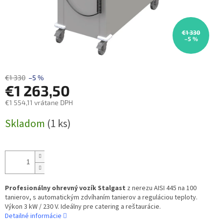
€1 330
–5 %
€1 330
–5 %
€1 263,50
€1 554,11 vrátane DPH
Jednotková
Skladom
(1 ks)
cena:
Profesionálny ohrevný vozík Stalgast
z nerezu AISI 445 na 100
tanierov, s automatickým zdvíhaním tanierov a reguláciou teploty.
Výkon 3 kW / 230 V. Ideálny pre catering a reštaurácie.
Detailné informácie