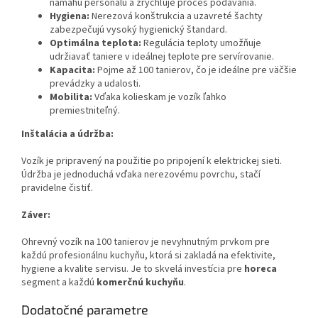
námahu personálu a zrýchľuje proces podávania.
Hygiena:
Nerezová konštrukcia a uzavreté šachty
zabezpečujú vysoký hygienický štandard.
Optimálna teplota:
Regulácia teploty umožňuje
udržiavať taniere v ideálnej teplote pre servírovanie.
Kapacita:
Pojme až 100 tanierov, čo je ideálne pre väčšie
prevádzky a udalosti.
Mobilita:
Vďaka kolieskam je vozík ľahko
premiestniteľný.
Inštalácia a údržba:
Vozík je pripravený na použitie po pripojení k elektrickej sieti.
Údržba je jednoduchá vďaka nerezovému povrchu, stačí
pravidelne čistiť.
Záver:
Ohrevný vozík na 100 tanierov je nevyhnutným prvkom pre
každú profesionálnu kuchyňu, ktorá si zakladá na efektivite,
hygiene a kvalite servisu. Je to skvelá investícia pre
horeca
segment a každú
komerčnú kuchyňu
.
Dodatočné parametre