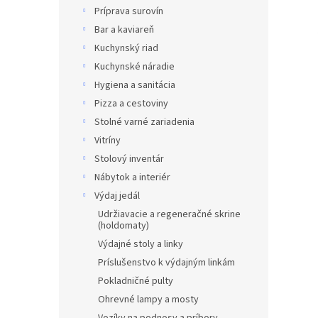
Príprava surovín
Bar a kaviareň
Kuchynský riad
Kuchynské náradie
Hygiena a sanitácia
Pizza a cestoviny
Stolné varné zariadenia
Vitríny
Stolový inventár
Nábytok a interiér
Výdaj jedál
Udržiavacie a regeneračné skrine
(holdomaty)
Výdajné stoly a linky
Príslušenstvo k výdajným linkám
Pokladničné pulty
Ohrevné lampy a mosty