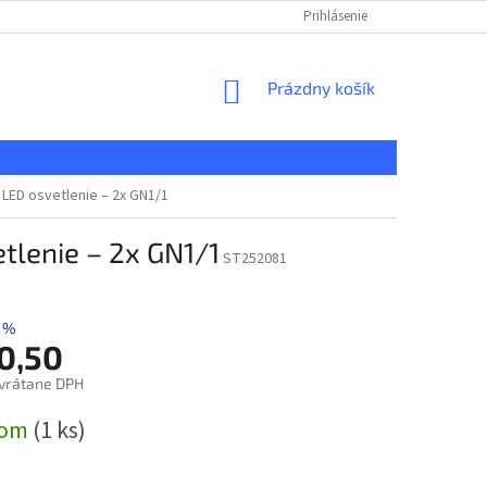
KONTAKT
REKLAMAČNÝ PORIADOK
Prihlásenie
DOPRAVA A PLATBA
NÁKUPNÝ
Prázdny košík
KOŠÍK
LED osvetlenie – 2x GN1/1
tlenie – 2x GN1/1
ST252081
 %
0,50
vrátane DPH
ová
dom
(1 ks)