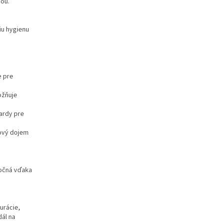
cou.
iu hygienu
e pre
ožňuje
ardy pre
kový dojem
áročná vďaka
urácie,
dál na