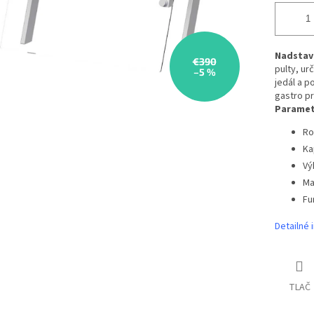
Nadstavb
€390
pulty, ur
–5 %
jedál a p
gastro p
Paramet
Ro
Ka
Vý
Ma
Fu
Detailné 
TLAČ