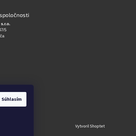
spoločnosti
s.r.o.
47/5
bča
Súhlasím
Vytvoril Shoptet