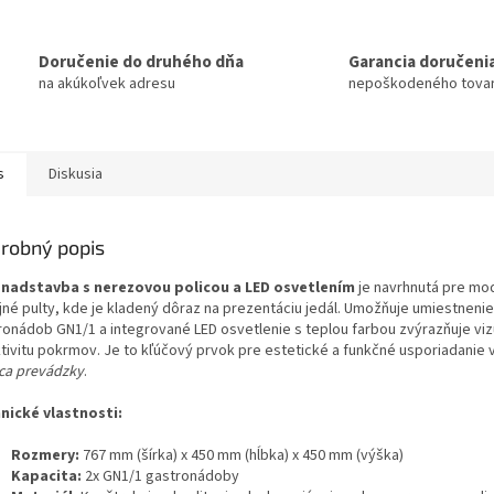
Doručenie do druhého dňa
Garancia doručeni
na akúkoľvek adresu
nepoškodeného tova
s
Diskusia
robný popis
o
nadstavba s nerezovou policou a LED osvetlením
je navrhnutá pre mo
jné pulty, kde je kladený dôraz na prezentáciu jedál. Umožňuje umiestneni
ronádob GN1/1 a integrované LED osvetlenie s teplou farbou zvýrazňuje viz
ktivitu pokrmov. Je to kľúčový prvok pre estetické a funkčné usporiadanie 
ca prevádzky
.
nické vlastnosti:
Rozmery:
767 mm (šírka) x 450 mm (hĺbka) x 450 mm (výška)
Kapacita:
2x GN1/1 gastronádoby