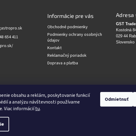
Adresa 
Informácie pre vás
GST Trade 
Obchodné podmienky
gastropro.sk
Kostolná 8
Podmienky ochrany osobných
029 44 Ra
48 654 411
údajov
Slovensko
pro.sk/
Kontakt
Reklamačný poriadok
Doprava a platba
vanie
enie obsahu a reklám, poskytovanie funkcií
Odmietnuť
édií a analýzu návštevnosti používame
HĽADAŤ
e. Viac informácií
tu
.
ie
Upraviť nastavenie cookies