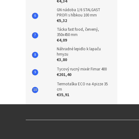
€4,34
GN nádoba 1/6 STALGAST
PROFI s hĺbkou 100 mm
€5,32
Tácka fast food, červený,
350x450 mm
€4,09
Náhradné lepidlo k lapaču
hmyzu
€3,80
Tycový rucný mixér Fimar 400
€201,40
Termotaška ECO na 4 pizze 35
cm
€35,91
Z
á
p