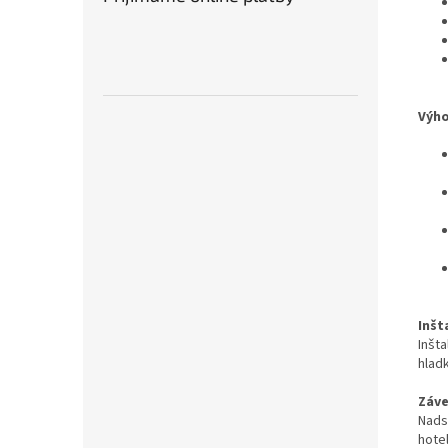
Výho
Inšt
Inšta
hlad
Záve
Nads
hote