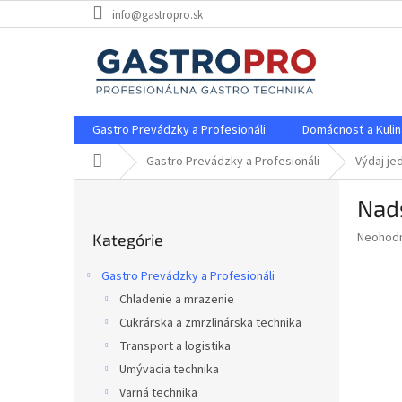
Prejsť
info@gastropro.sk
na
obsah
Gastro Prevádzky a Profesionáli
Domácnosť a Kulin
Domov
Gastro Prevádzky a Profesionáli
Výdaj je
B
Nads
o
Preskočiť
č
Priemer
Neohod
Kategórie
kategórie
n
hodnote
ý
produkt
Gastro Prevádzky a Profesionáli
p
je
Chladenie a mrazenie
0,0
a
z
Cukrárska a zmrzlinárska technika
n
5
e
Transport a logistika
hviezdič
l
Umývacia technika
Varná technika