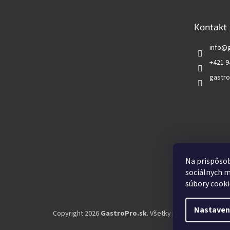
ä
t
Kontakt
i
e
info
@
+421 9
gastro
Vyhľadá
Na prispôsob
sociálnych m
súbory cooki
Nastaven
Copyright 2026
GastroPro.sk
. Všetky práva vyhradené.