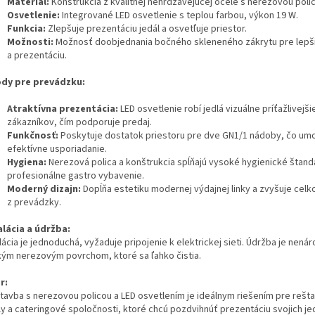
Materiál:
Konštrukcia z kvalitnej nehrdzavejúcej ocele s nerezovou poli
Osvetlenie:
Integrované LED osvetlenie s teplou farbou, výkon 19 W.
Funkcia:
Zlepšuje prezentáciu jedál a osvetľuje priestor.
Možnosti:
Možnosť doobjednania bočného skleneného zákrytu pre lepš
a prezentáciu.
dy pre prevádzku:
Atraktívna prezentácia:
LED osvetlenie robí jedlá vizuálne príťažlivejši
zákazníkov, čím podporuje predaj.
Funkčnosť:
Poskytuje dostatok priestoru pre dve GN1/1 nádoby, čo um
efektívne usporiadanie.
Hygiena:
Nerezová polica a konštrukcia spĺňajú vysoké hygienické štand
profesionálne gastro vybavenie.
Moderný dizajn:
Dopĺňa estetiku modernej výdajnej linky a zvyšuje cel
z prevádzky.
alácia a údržba:
lácia je jednoduchá, vyžaduje pripojenie k elektrickej sieti. Údržba je nen
kým nerezovým povrchom, ktoré sa ľahko čistia.
r:
tavba s nerezovou policou a LED osvetlením je ideálnym riešením pre rešta
ly a cateringové spoločnosti, ktoré chcú pozdvihnúť prezentáciu svojich je