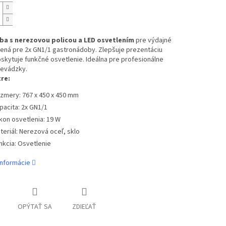
a s nerezovou policou a LED osvetlením
pre výdajné
čená pre 2x GN1/1 gastronádoby. Zlepšuje prezentáciu
oskytuje funkčné osvetlenie. Ideálna pre profesionálne
revádzky.
re:
zmery: 767 x 450 x 450 mm
pacita: 2x GN1/1
kon osvetlenia: 19 W
teriál: Nerezová oceľ, sklo
nkcia: Osvetlenie
informácie
OPÝTAŤ SA
ZDIEĽAŤ