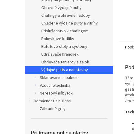
Vozíky na podnosy a príbory
Ohrevné výdajné pulty
Chafingy a ohrevné nádoby
Chladené výdajné pulty a vitríny
Príslušenstvo k chafingom
Polievkové kotlíky
Bufetové stoly a systémy
Popi
Udržiavače hranoliek
Ohrievače tanierov a šálok
Pod
Výdajné pulty a nadstavby
Skladovanie a balenie
Tát
výda
Vzduchotechnika
gast
Nerezový nábytok
atra
hore
Domácnosť a Kulinári
Záhradné grily
Tech
Prijímame online platby