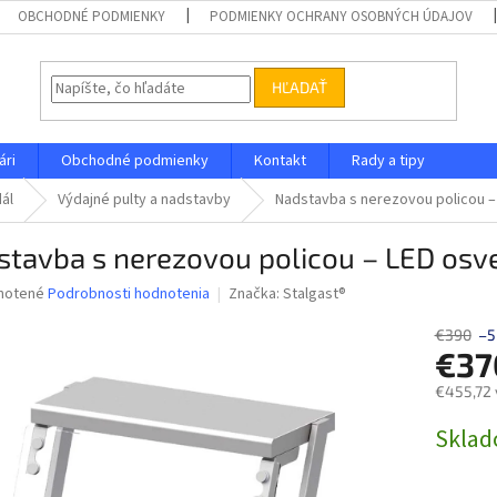
OBCHODNÉ PODMIENKY
PODMIENKY OCHRANY OSOBNÝCH ÚDAJOV
HĽADAŤ
ári
Obchodné podmienky
Kontakt
Rady a tipy
dál
Výdajné pulty a nadstavby
Nadstavba s nerezovou policou – 
tavba s nerezovou policou – LED osve
né
notené
Podrobnosti hodnotenia
Značka:
Stalgast®
nie
u
€390
–5
€37
€455,72 
Jednotk
Skla
iek.
cena: