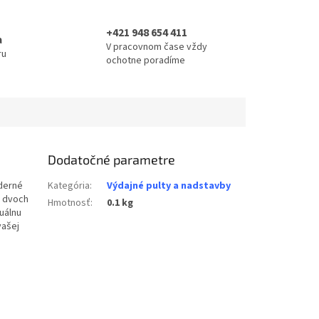
+421 948 654 411
a
V pracovnom čase vždy
ru
ochotne poradíme
Dodatočné parametre
derné
Kategória
:
Výdajné pulty a nadstavby
e dvoch
Hmotnosť
:
0.1 kg
uálnu
vašej