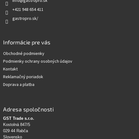
info
@
gastropro.sk
i
e
+421 948 654 411
gastropro.sk/
Informácie pre vás
Obchodné podmienky
Podmienky ochrany osobných údajov
Kontakt
Reklamačný poriadok
Doprava a platba
Adresa spoločnosti
GST Trade s.r.o.
Kostolná 847/5
029 44 Rabča
Slovensko