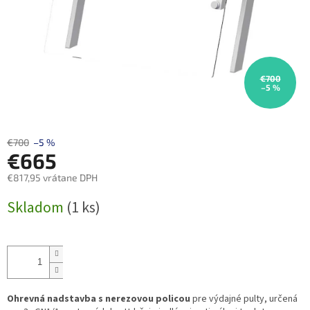
€700
–5 %
€700
–5 %
€665
€817,95 vrátane DPH
Jednotková
Skladom
(1 ks)
cena:
Ohrevná nadstavba s nerezovou policou
pre výdajné pulty, určená