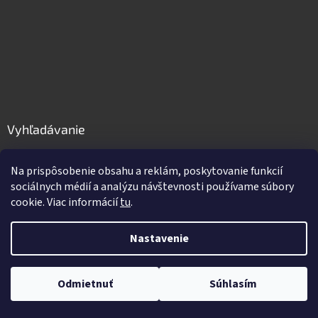
Vyhľadávanie
HĽADAŤ
Na prispôsobenie obsahu a reklám, poskytovanie funkcií
sociálnych médií a analýzu návštevnosti používame súbory
cookie. Viac informácií
tu
.
Vytvoril Shoptet
Nastavenie
Copyright 2026
GastroPro.sk
. Všetky práva vyhradené.
Upraviť
Odmietnuť
Súhlasím
nastavenie cookies