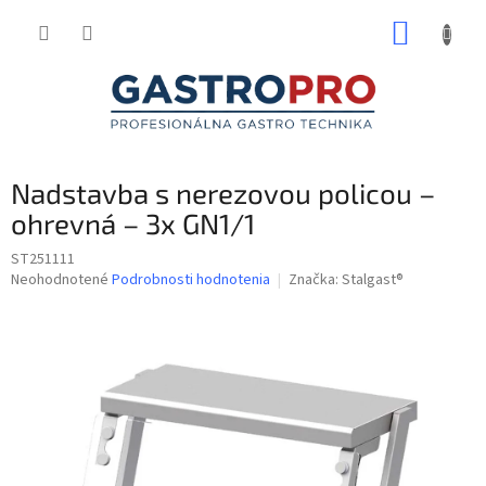
Prejsť
NÁKUP
na
obsah
KOŠÍK
Nadstavba s nerezovou policou –
ohrevná – 3x GN1/1
ST251111
Priemerné
Neohodnotené
Podrobnosti hodnotenia
Značka:
Stalgast®
hodnotenie
produktu
je
0,0
z
5
hviezdičiek.