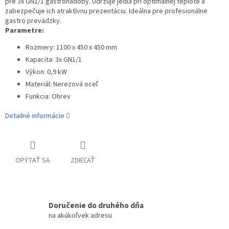
pre 3x GN1/1 gastronádoby. Udržuje jedlá pri optimálnej teplote a
zabezpečuje ich atraktívnu prezentáciu. Ideálna pre profesionálne
gastro prevádzky.
Parametre:
Rozmery: 1100 x 450 x 450 mm
Kapacita: 3x GN1/1
Výkon: 0,9 kW
Materiál: Nerezová oceľ
Funkcia: Ohrev
Detailné informácie
OPÝTAŤ SA
ZDIEĽAŤ
Doručenie do druhého dňa
na akúkoľvek adresu