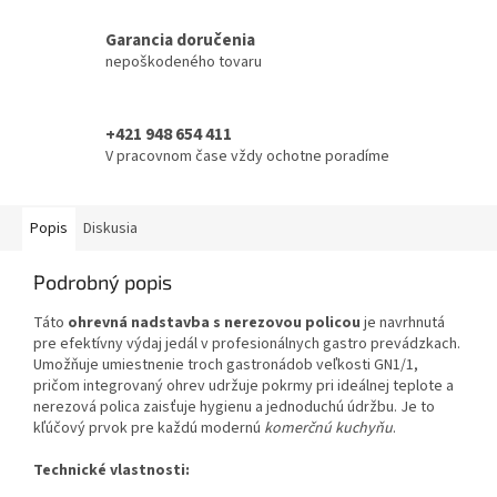
Garancia doručenia
nepoškodeného tovaru
+421 948 654 411
V pracovnom čase vždy ochotne poradíme
Popis
Diskusia
Podrobný popis
Táto
ohrevná nadstavba s nerezovou policou
je navrhnutá
pre efektívny výdaj jedál v profesionálnych gastro prevádzkach.
Umožňuje umiestnenie troch gastronádob veľkosti GN1/1,
pričom integrovaný ohrev udržuje pokrmy pri ideálnej teplote a
nerezová polica zaisťuje hygienu a jednoduchú údržbu. Je to
kľúčový prvok pre každú modernú
komerčnú kuchyňu
.
Technické vlastnosti: