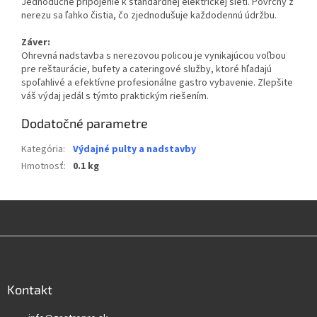
Jednoduché pripojenie k štandardnej elektrickej sieti. Povrchy z
nerezu sa ľahko čistia, čo zjednodušuje každodennú údržbu.
Záver:
Ohrevná nadstavba s nerezovou policou je vynikajúcou voľbou
pre reštaurácie, bufety a cateringové služby, ktoré hľadajú
spoľahlivé a efektívne profesionálne gastro vybavenie. Zlepšite
váš výdaj jedál s týmto praktickým riešením.
Dodatočné parametre
Kategória
:
Výdajné pulty a nadstavby
Hmotnosť
:
0.1 kg
Z
á
p
ä
Kontakt
t