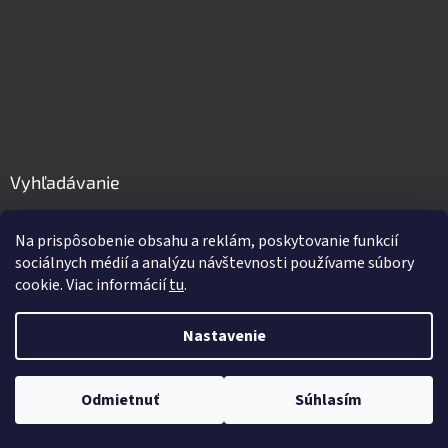
Vyhľadávanie
HĽADAŤ
Na prispôsobenie obsahu a reklám, poskytovanie funkcií
sociálnych médií a analýzu návštevnosti používame súbory
cookie. Viac informácií
tu
.
Vytvoril Shoptet
Nastavenie
Copyright 2026
GastroPro.sk
. Všetky práva vyhradené.
Upraviť
Odmietnuť
Súhlasím
nastavenie cookies