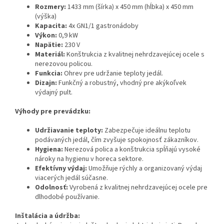
Rozmery:
1433 mm (šírka) x 450 mm (hĺbka) x 450 mm
(výška)
Kapacita:
4x GN1/1 gastronádoby
Výkon:
0,9 kW
Napätie:
230 V
Materiál:
Konštrukcia z kvalitnej nehrdzavejúcej ocele s
nerezovou policou.
Funkcia:
Ohrev pre udržanie teploty jedál.
Dizajn:
Funkčný a robustný, vhodný pre akýkoľvek
výdajný pult.
Výhody pre prevádzku:
Udržiavanie teploty:
Zabezpečuje ideálnu teplotu
podávaných jedál, čím zvyšuje spokojnosť zákazníkov.
Hygiena:
Nerezová polica a konštrukcia spĺňajú vysoké
nároky na hygienu v horeca sektore.
Efektívny výdaj:
Umožňuje rýchly a organizovaný výdaj
viacerých jedál súčasne.
Odolnosť:
Vyrobená z kvalitnej nehrdzavejúcej ocele pre
dlhodobé používanie.
Inštalácia a údržba: