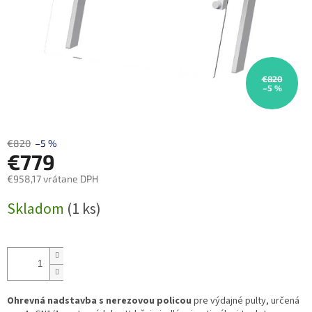
€820
–5 %
€820
–5 %
€779
€958,17 vrátane DPH
Jednotková
Skladom
(1 ks)
cena:
Ohrevná nadstavba s nerezovou policou
pre výdajné pulty, určená