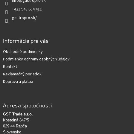
info
@
gastropro.sk
i
e
+421 948 654 411
gastropro.sk/
Informácie pre vás
Obchodné podmienky
Podmienky ochrany osobných údajov
Kontakt
Reklamačný poriadok
Doprava a platba
Adresa spoločnosti
GST Trade s.r.o.
Kostolná 847/5
029 44 Rabča
Slovensko