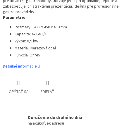
pre 4x GN1/1 gastronádoby. Udržuje jedlá pri optimálnej teplote a
zabezpečuje ich atraktívnu prezentáciu. Ideálna pre profesionálne
gastro prevádzky.
Parametre:
Rozmery: 1433 x 450 x 450 mm
Kapacita: 4x GN1/1
Výkon: 0,9 kW
Materiál: Nerezová oceľ
Funkcia: Ohrev
Detailné informácie
OPÝTAŤ SA
ZDIEĽAŤ
Doručenie do druhého dňa
na akúkoľvek adresu