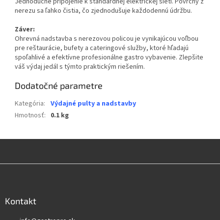
Jednoduché pripojenie k štandardnej elektrickej sieti. Povrchy z
nerezu sa ľahko čistia, čo zjednodušuje každodennú údržbu.
Záver:
Ohrevná nadstavba s nerezovou policou je vynikajúcou voľbou
pre reštaurácie, bufety a cateringové služby, ktoré hľadajú
spoľahlivé a efektívne profesionálne gastro vybavenie. Zlepšite
váš výdaj jedál s týmto praktickým riešením.
Dodatočné parametre
Kategória
:
Výdajné pulty a nadstavby
Hmotnosť
:
0.1 kg
Z
á
p
ä
Kontakt
t