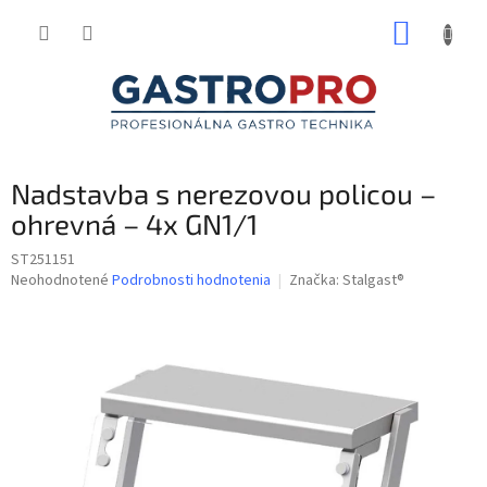
Prejsť
NÁKUP
na
obsah
KOŠÍK
Nadstavba s nerezovou policou –
ohrevná – 4x GN1/1
ST251151
Priemerné
Neohodnotené
Podrobnosti hodnotenia
Značka:
Stalgast®
hodnotenie
produktu
je
0,0
z
5
hviezdičiek.