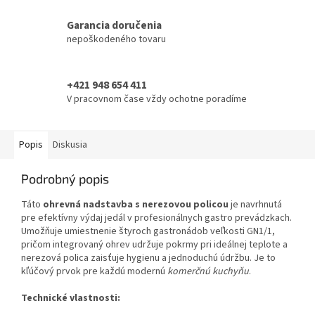
Garancia doručenia
nepoškodeného tovaru
+421 948 654 411
V pracovnom čase vždy ochotne poradíme
Popis
Diskusia
Podrobný popis
Táto
ohrevná nadstavba s nerezovou policou
je navrhnutá
pre efektívny výdaj jedál v profesionálnych gastro prevádzkach.
Umožňuje umiestnenie štyroch gastronádob veľkosti GN1/1,
pričom integrovaný ohrev udržuje pokrmy pri ideálnej teplote a
nerezová polica zaisťuje hygienu a jednoduchú údržbu. Je to
kľúčový prvok pre každú modernú
komerčnú kuchyňu
.
Technické vlastnosti: