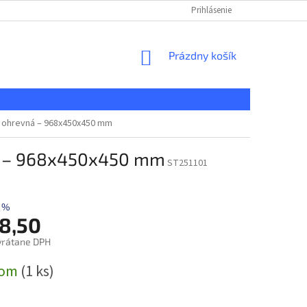
KONTAKT
REKLAMAČNÝ PORIADOK
Prihlásenie
DOPRAVA A PLATBA
NÁKUPNÝ
Prázdny košík
KOŠÍK
– ohrevná – 968x450x450 mm
ná – 968x450x450 mm
ST251101
 %
8,50
vrátane DPH
ová
dom
(1 ks)