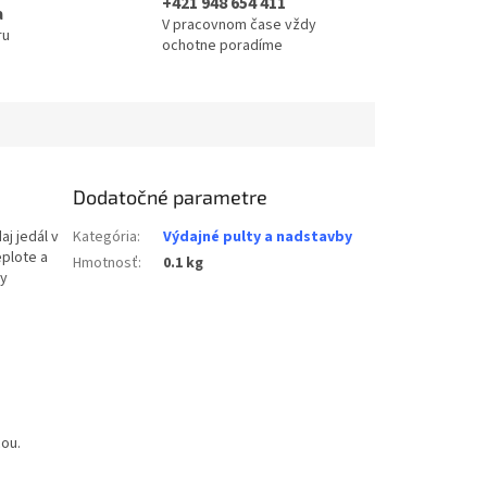
+421 948 654 411
a
V pracovnom čase vždy
ru
ochotne poradíme
Dodatočné parametre
aj jedál v
Kategória
:
Výdajné pulty a nadstavby
eplote a
Hmotnosť
:
0.1 kg
py
cou.