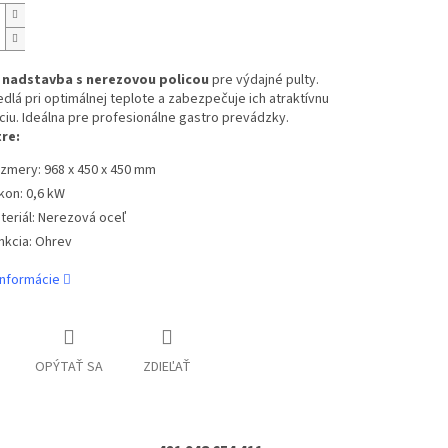
 nadstavba s nerezovou policou
pre výdajné pulty.
edlá pri optimálnej teplote a zabezpečuje ich atraktívnu
iu. Ideálna pre profesionálne gastro prevádzky.
re:
zmery: 968 x 450 x 450 mm
kon: 0,6 kW
teriál: Nerezová oceľ
nkcia: Ohrev
informácie
OPÝTAŤ SA
ZDIEĽAŤ