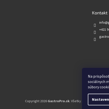
ä
t
Kontakt
i
e
info
@
+421 9
gastro
Vyhľadá
Na prispôsob
sociálnych m
súbory cooki
Nastaven
Copyright 2026
GastroPro.sk
. Všetky práva vyhradené.