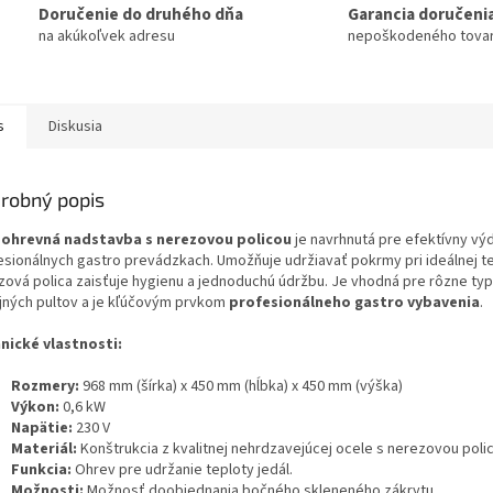
Doručenie do druhého dňa
Garancia doručeni
na akúkoľvek adresu
nepoškodeného tova
s
Diskusia
robný popis
o
ohrevná nadstavba s nerezovou policou
je navrhnutá pre efektívny výd
esionálnych gastro prevádzkach. Umožňuje udržiavať pokrmy pri ideálnej t
zová polica zaisťuje hygienu a jednoduchú údržbu. Je vhodná pre rôzne ty
jných pultov a je kľúčovým prvkom
profesionálneho gastro vybavenia
.
nické vlastnosti:
Rozmery:
968 mm (šírka) x 450 mm (hĺbka) x 450 mm (výška)
Výkon:
0,6 kW
Napätie:
230 V
Materiál:
Konštrukcia z kvalitnej nehrdzavejúcej ocele s nerezovou poli
Funkcia:
Ohrev pre udržanie teploty jedál.
Možnosti:
Možnosť doobjednania bočného skleneného zákrytu.