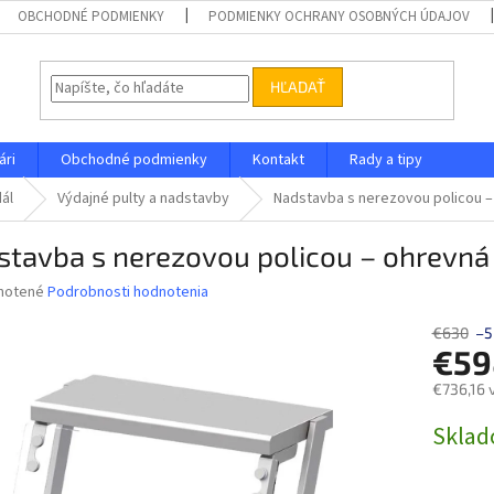
OBCHODNÉ PODMIENKY
PODMIENKY OCHRANY OSOBNÝCH ÚDAJOV
HĽADAŤ
ári
Obchodné podmienky
Kontakt
Rady a tipy
dál
Výdajné pulty a nadstavby
Nadstavba s nerezovou policou 
stavba s nerezovou policou – ohrev
né
notené
Podrobnosti hodnotenia
nie
u
€630
–5
€59
€736,16 
Jednotk
Skla
iek.
cena: