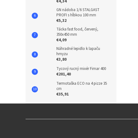
€4,34
GN nádoba 1/6 STALGAST
PROFI s hĺbkou 100 mm
€5,32
Tácka fast food, červený,
350x450 mm
€4,09
Náhradné lepidlo k lapaču
hmyzu
€3,80
Tycový rucný mixér Fimar 400
€201,40
Termotaška ECO na 4 pizze 35
cm
€35,91
Z
á
p