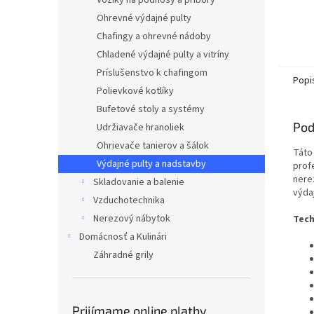
Vozíky na podnosy a príbory
Ohrevné výdajné pulty
Chafingy a ohrevné nádoby
Chladené výdajné pulty a vitríny
Príslušenstvo k chafingom
Popi
Polievkové kotlíky
Bufetové stoly a systémy
Pod
Udržiavače hranoliek
Ohrievače tanierov a šálok
Tát
Výdajné pulty a nadstavby
prof
nere
Skladovanie a balenie
výda
Vzduchotechnika
Nerezový nábytok
Tech
Domácnosť a Kulinári
Záhradné grily
Prijímame online platby