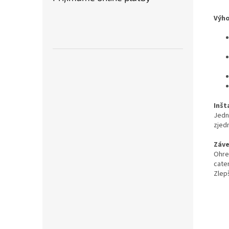
Výho
Inšt
Jedno
zjed
Záve
Ohre
cate
Zlep