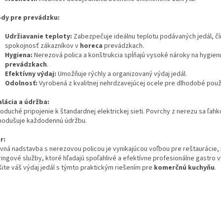
dy pre prevádzku:
Udržiavanie teploty:
Zabezpečuje ideálnu teplotu podávaných jedál, č
spokojnosť zákazníkov v
horeca
prevádzkach.
Hygiena:
Nerezová polica a konštrukcia spĺňajú vysoké nároky na hygien
prevádzkach
.
Efektívny výdaj:
Umožňuje rýchly a organizovaný výdaj jedál.
Odolnosť:
Vyrobená z kvalitnej nehrdzavejúcej ocele pre dlhodobé použ
alácia a údržba:
duché pripojenie k štandardnej elektrickej sieti. Povrchy z nerezu sa ľahko
nodušuje každodennú údržbu.
r:
vná nadstavba s nerezovou policou je vynikajúcou voľbou pre reštaurácie, 
ringové služby, ktoré hľadajú spoľahlivé a efektívne profesionálne gastro 
šite váš výdaj jedál s týmto praktickým riešením pre
komerčnú kuchyňu
.