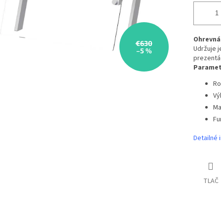
Ohrevná
€630
Udržuje j
–5 %
prezentác
Paramet
Ro
Vý
Ma
Fu
Detailné 
TLAČ