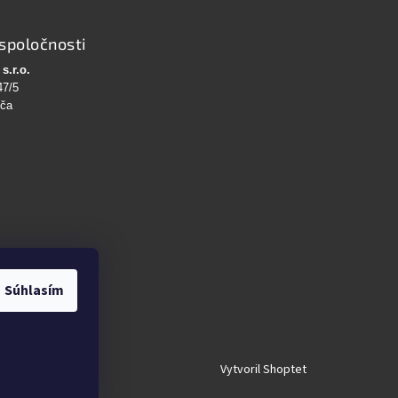
spoločnosti
s.r.o.
47/5
bča
Súhlasím
Vytvoril Shoptet