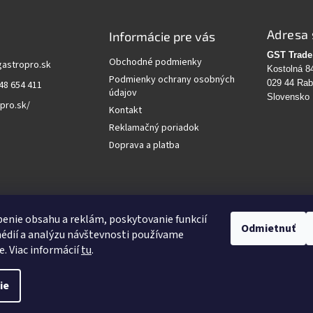
Adresa 
Informácie pre vás
GST Trade 
Obchodné podmienky
gastropro.sk
Kostolná 8
Podmienky ochrany osobných
029 44 Ra
48 654 411
údajov
Slovensko
pro.sk/
Kontakt
Reklamačný poriadok
Doprava a platba
vanie
enie obsahu a reklám, poskytovanie funkcií
Odmietnuť
édií a analýzu návštevnosti používame
HĽADAŤ
e. Viac informácií
tu
.
ie
Upraviť nastavenie cookies