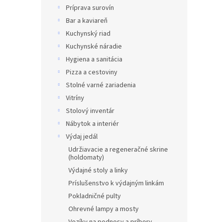
Príprava surovín
Bar a kaviareň
Kuchynský riad
Kuchynské náradie
Hygiena a sanitácia
Pizza a cestoviny
Stolné varné zariadenia
Vitríny
Stolový inventár
Nábytok a interiér
Výdaj jedál
Udržiavacie a regeneračné skrine
(holdomaty)
Výdajné stoly a linky
Príslušenstvo k výdajným linkám
Pokladničné pulty
Ohrevné lampy a mosty