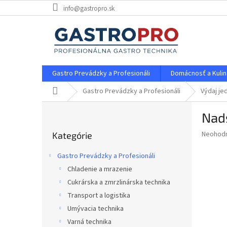
Prejsť
info@gastropro.sk
na
obsah
Gastro Prevádzky a Profesionáli
Domácnosť a Kulin
Domov
Gastro Prevádzky a Profesionáli
Výdaj je
B
Nad
o
Preskočiť
č
Priemer
Neohod
Kategórie
kategórie
n
hodnote
ý
produkt
Gastro Prevádzky a Profesionáli
p
je
Chladenie a mrazenie
0,0
a
z
Cukrárska a zmrzlinárska technika
n
5
e
Transport a logistika
hviezdič
l
Umývacia technika
Varná technika