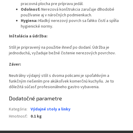
pracovná plocha pre prípravu jedál.
Odolnosť:
Nerezová konštrukcia zaručuje dlhodobé
používanie aj v náročných podmienkach.
Hygiena:
Hladký nerezový povrch sa ľahko čistí a spĺňa
hygienické normy.
Inštalácia a údržba:
Stôl je pripravený na použitie ihneď po dodaní. Údržba je
jednoduchá, vyžaduje bežné čistenie nerezových povrchov.
Záver:
Neutrálny výdajný stôl s dvoma policami je spoľahlivým a
funkčným riešením pre akúkoľvek komerčnú kuchyňu. Je to
dôležitá súčasť profesionálneho gastro vybavenia.
Dodatočné parametre
Kategória
:
Výdajné stoly a linky
Hmotnosť
:
0.1 kg