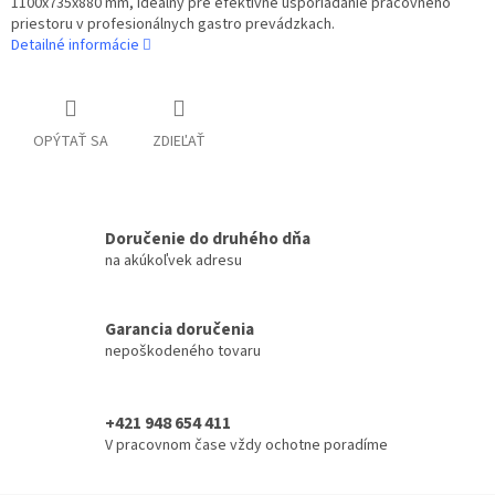
1100x735x880 mm, ideálny pre efektívne usporiadanie pracovného
priestoru v profesionálnych gastro prevádzkach.
Detailné informácie
OPÝTAŤ SA
ZDIEĽAŤ
Doručenie do druhého dňa
na akúkoľvek adresu
Garancia doručenia
nepoškodeného tovaru
+421 948 654 411
V pracovnom čase vždy ochotne poradíme