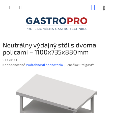
Prejsť
NÁKUP
na
obsah
KOŠÍK
Neutrálny výdajný stôl s dvoma
policami – 1100x735x880mm
ST128111
Priemerné
Neohodnotené
Podrobnosti hodnotenia
Značka:
Stalgast®
hodnotenie
produktu
je
0,0
z
5
hviezdičiek.