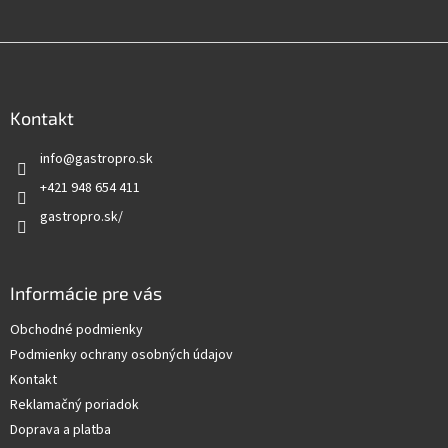
Z
á
p
ä
Kontakt
t
info
@
gastropro.sk
i
e
+421 948 654 411
gastropro.sk/
Informácie pre vás
Obchodné podmienky
Podmienky ochrany osobných údajov
Kontakt
Reklamačný poriadok
Doprava a platba