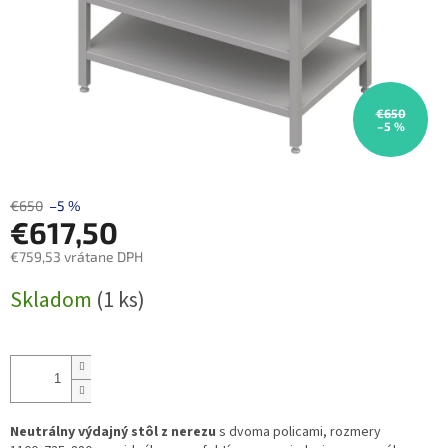
€650
–5 %
€650
–5 %
€617,50
€759,53 vrátane DPH
Jednotková
Skladom
(1 ks)
cena:
Neutrálny výdajný stôl z nerezu
s dvoma policami, rozmery