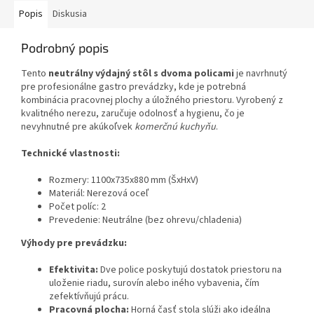
Popis
Diskusia
Podrobný popis
Tento
neutrálny výdajný stôl s dvoma policami
je navrhnutý
pre profesionálne gastro prevádzky, kde je potrebná
kombinácia pracovnej plochy a úložného priestoru. Vyrobený z
kvalitného nerezu, zaručuje odolnosť a hygienu, čo je
nevyhnutné pre akúkoľvek
komerčnú kuchyňu
.
Technické vlastnosti:
Rozmery: 1100x735x880 mm (ŠxHxV)
Materiál: Nerezová oceľ
Počet políc: 2
Prevedenie: Neutrálne (bez ohrevu/chladenia)
Výhody pre prevádzku:
Efektivita:
Dve police poskytujú dostatok priestoru na
uloženie riadu, surovín alebo iného vybavenia, čím
zefektívňujú prácu.
Pracovná plocha:
Horná časť stola slúži ako ideálna