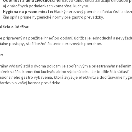
Odolnosť a dlhá životnosť:
Nerezová konštrukcia zaručuje dlhodobé p
aj v náročných podmienkach komerčnej kuchyne.
Hygiena na prvom mieste:
Hladký nerezový povrch sa ľahko čistí a dezi
čím spĺňa prísne hygienické normy pre gastro prevádzky.
alácia a údržba:
 je pripravený na použitie ihneď po dodaní. Údržba je jednoduchá a nevyžad
iálne postupy, stačí bežné čistenie nerezových povrchov.
r:
rálny výdajný stôl s dvoma policami je spoľahlivým a priestranným riešením
oľvek väčšiu komerčnú kuchyňu alebo výdajnú linku. Je to dôležitá súčasť
esionálneho gastro vybavenia, ktorá zvyšuje efektivitu a dodržiavanie hygi
dardov vo vašej horeca prevádzke.