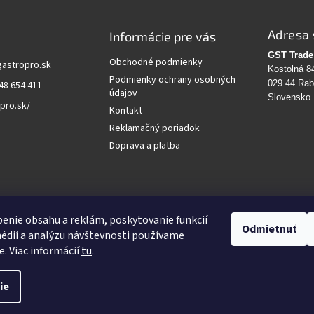
Adresa 
Informácie pre vás
GST Trade 
Obchodné podmienky
gastropro.sk
Kostolná 8
Podmienky ochrany osobných
029 44 Ra
48 654 411
údajov
Slovensko
pro.sk/
Kontakt
Reklamačný poriadok
Doprava a platba
vanie
enie obsahu a reklám, poskytovanie funkcií
Odmietnuť
édií a analýzu návštevnosti používame
HĽADAŤ
e. Viac informácií
tu
.
ie
Upraviť nastavenie cookies