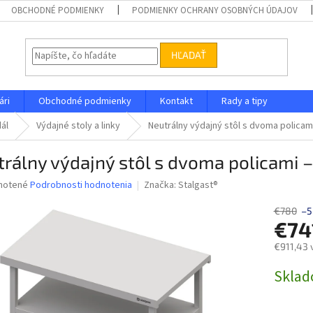
OBCHODNÉ PODMIENKY
PODMIENKY OCHRANY OSOBNÝCH ÚDAJOV
HĽADAŤ
ári
Obchodné podmienky
Kontakt
Rady a tipy
dál
Výdajné stoly a linky
Neutrálny výdajný stôl s dvoma polica
trálny výdajný stôl s dvoma policam
né
notené
Podrobnosti hodnotenia
Značka:
Stalgast®
nie
u
€780
–5
€74
€911,43 
Jednotk
Skla
iek.
cena: