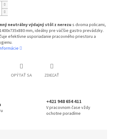
nný neutrálny výdajný stôl z nerezu
s dvoma policami,
1400x735x880 mm, ideálny pre väčšie gastro prevádzky.
uje efektívne usporiadanie pracovného priestoru a
ygienu.
informácie
OPÝTAŤ SA
ZDIEĽAŤ
+421 948 654 411
a
V pracovnom čase vždy
ru
ochotne poradíme