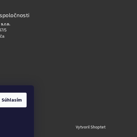
spoločnosti
s.r.o.
47/5
bča
Súhlasím
Vytvoril Shoptet