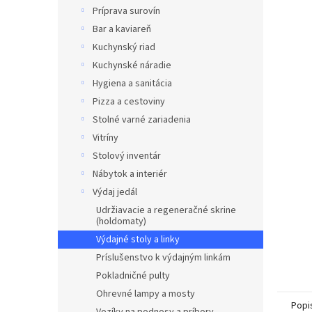
Príprava surovín
Bar a kaviareň
Kuchynský riad
Kuchynské náradie
Hygiena a sanitácia
Pizza a cestoviny
Stolné varné zariadenia
Vitríny
Stolový inventár
Nábytok a interiér
Výdaj jedál
Udržiavacie a regeneračné skrine
(holdomaty)
Výdajné stoly a linky
Príslušenstvo k výdajným linkám
Pokladničné pulty
Ohrevné lampy a mosty
Popi