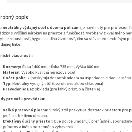
robný popis
to
neutrálny výdajný stôl s dvoma policami
je navrhnutý pre profesioná
ádzky s vyššími nárokmi na priestor a funkčnosť. Vyrobený z kvalitného ne
ytuje robustnosť, hygienu a dlhú životnosť, čím sa stáva neoceniteľným 
dajnej linke.
nické vlastnosti:
Rozmery:
Šírka 1400 mm, Hĺbka 735 mm, Výška 880 mm
Materiál:
Vysoko kvalitná nerezová oceľ
Počet políc:
2 (poskytujú dostatok miesta na usporiadanie riadu a iného
Typ:
Neutrálny výdajný stôl (bez ohrevu alebo chladenia)
Prevedenie:
Bez obkladu (pre ľahký prístup a čistenie)
dy pre vašu prevádzku:
Veľká pracovná plocha:
Široký stôl poskytuje dostatok priestoru pre p
jedál a efektívnu obsluhu.
Efektívny úložný priestor:
Dve police umožňujú prehľadné usporiadanie
príborov a iného potrebného vybavenia.