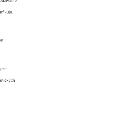
oužívanie
nfikuje,
uje
 pre
enických