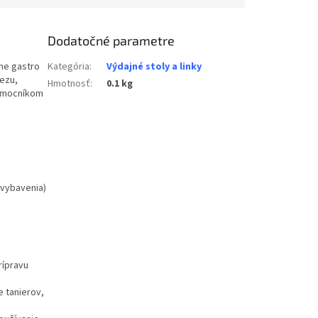
Dodatočné parametre
lne gastro
Kategória
:
Výdajné stoly a linky
rezu,
Hmotnosť
:
0.1 kg
pomocníkom
 vybavenia)
rípravu
 tanierov,