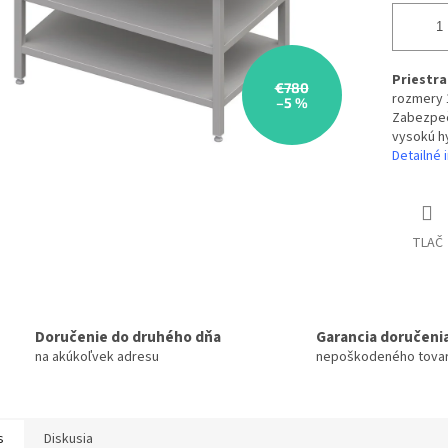
Priestra
€780
rozmery 
–5 %
Zabezpeč
vysokú h
Detailné 
TLAČ
Doručenie do druhého dňa
Garancia doručeni
na akúkoľvek adresu
nepoškodeného tova
s
Diskusia