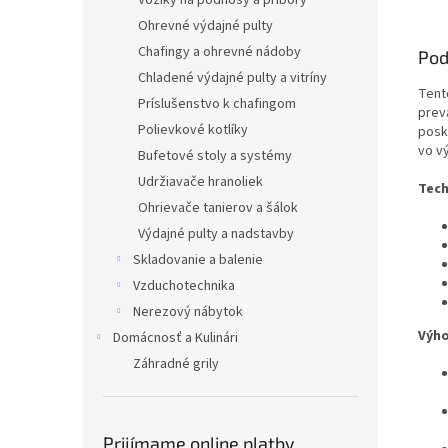
Vozíky na podnosy a príbory
Ohrevné výdajné pulty
Chafingy a ohrevné nádoby
Pod
Chladené výdajné pulty a vitríny
Ten
Príslušenstvo k chafingom
prev
Polievkové kotlíky
posk
vo vý
Bufetové stoly a systémy
Udržiavače hranoliek
Tech
Ohrievače tanierov a šálok
Výdajné pulty a nadstavby
Skladovanie a balenie
Vzduchotechnika
Nerezový nábytok
Výho
Domácnosť a Kulinári
Záhradné grily
Prijímame online platby