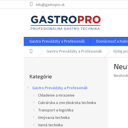
Prejsť
info@gastropro.sk
na
obsah
Gastro Prevádzky a Profesionáli
Domácnosť a Kulin
Domov
Gastro Prevádzky a Profesionáli
Výdaj je
B
Neu
o
Preskočiť
č
Priemer
Neohod
Kategórie
kategórie
n
hodnote
ý
produkt
Gastro Prevádzky a Profesionáli
p
je
Chladenie a mrazenie
0,0
a
z
Cukrárska a zmrzlinárska technika
n
5
e
Transport a logistika
hviezdič
l
Umývacia technika
Varná technika