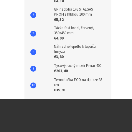
€4,34
GN nádoba 1/6 STALGAST
PROFI s hĺbkou 100 mm
€5,32
Tácka fast food, červený,
350x450 mm
€4,09
Náhradné lepidlo k lapaču
hmyzu
€3,80
Tycový rucný mixér Fimar 400
€201,40
Termotaška ECO na 4 pizze 35
cm
€35,91
Z
á
p