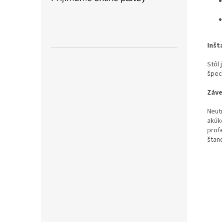
Inšt
Stôl
špec
Záve
Neut
akúk
prof
štan