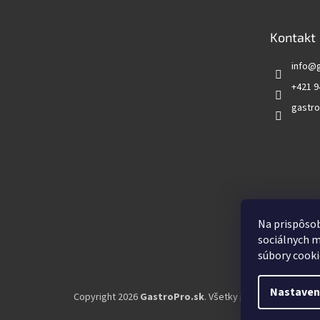
ä
t
Kontakt
i
e
info
@
+421 9
gastro
Vyhľadá
Na prispôsob
sociálnych m
súbory cooki
Nastaven
Copyright 2026
GastroPro.sk
. Všetky práva vyhradené.