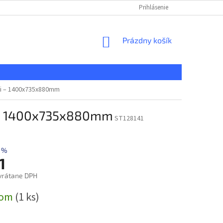
KONTAKT
REKLAMAČNÝ PORIADOK
Prihlásenie
DOPRAVA A PLATBA
NÁKUPNÝ
Prázdny košík
KOŠÍK
mi – 1400x735x880mm
i – 1400x735x880mm
ST128141
 %
1
vrátane DPH
ová
dom
(1 ks)