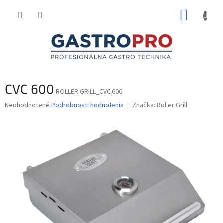
Prejsť
NÁKUP
na
obsah
KOŠÍK
CVC 600
ROLLER GRILL_CVC 600
Priemerné
Neohodnotené
Podrobnosti hodnotenia
Značka:
Roller Grill
hodnotenie
produktu
je
0,0
z
5
hviezdičiek.