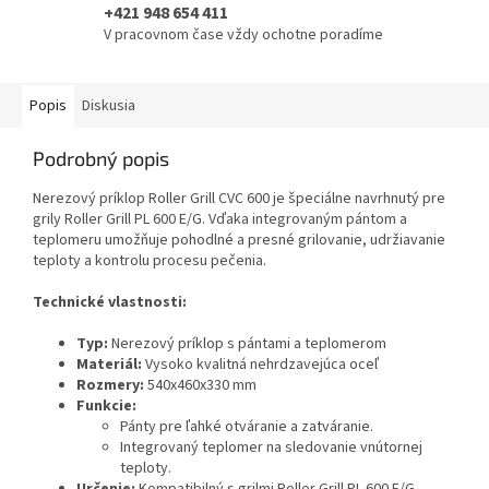
+421 948 654 411
V pracovnom čase vždy ochotne poradíme
Popis
Diskusia
Podrobný popis
Nerezový príklop Roller Grill CVC 600 je špeciálne navrhnutý pre
grily Roller Grill PL 600 E/G. Vďaka integrovaným pántom a
teplomeru umožňuje pohodlné a presné grilovanie, udržiavanie
teploty a kontrolu procesu pečenia.
Technické vlastnosti:
Typ:
Nerezový príklop s pántami a teplomerom
Materiál:
Vysoko kvalitná nehrdzavejúca oceľ
Rozmery:
540x460x330 mm
Funkcie:
Pánty pre ľahké otváranie a zatváranie.
Integrovaný teplomer na sledovanie vnútornej
teploty.
Určenie:
Kompatibilný s grilmi Roller Grill PL 600 E/G.