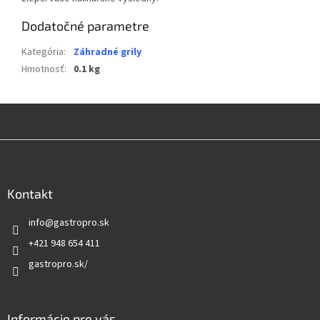
Dodatočné parametre
Kategória
:
Záhradné grily
Hmotnosť
:
0.1 kg
Z
á
p
ä
Kontakt
t
info
@
gastropro.sk
i
e
+421 948 654 411
gastropro.sk/
Informácie pre vás