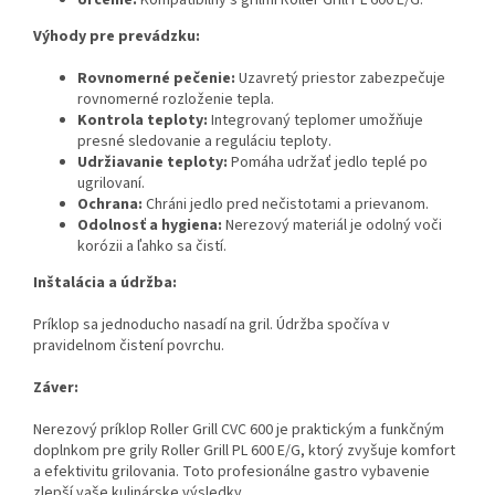
Výhody pre prevádzku:
Rovnomerné pečenie:
Uzavretý priestor zabezpečuje
rovnomerné rozloženie tepla.
Kontrola teploty:
Integrovaný teplomer umožňuje
presné sledovanie a reguláciu teploty.
Udržiavanie teploty:
Pomáha udržať jedlo teplé po
ugrilovaní.
Ochrana:
Chráni jedlo pred nečistotami a prievanom.
Odolnosť a hygiena:
Nerezový materiál je odolný voči
korózii a ľahko sa čistí.
Inštalácia a údržba:
Príklop sa jednoducho nasadí na gril. Údržba spočíva v
pravidelnom čistení povrchu.
Záver:
Nerezový príklop Roller Grill CVC 600 je praktickým a funkčným
doplnkom pre grily Roller Grill PL 600 E/G, ktorý zvyšuje komfort
a efektivitu grilovania. Toto profesionálne gastro vybavenie
zlepší vaše kulinárske výsledky.