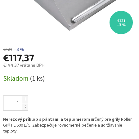
€121
–3 %
€121
–3 %
€117,37
€144,37 vrátane DPH
Jednotková
Skladom
(1 ks)
cena:
Nerezový príklop s pántami a teplomerom
určený pre grily Roller
Grill PL 600 E/G. Zabezpečuje rovnomerné pečenie a udržiavanie
teploty.