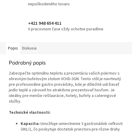
nepoškodeného tovaru
+421 948 654 411
V pracovnom čase vždy ochotne poradíme
Popis
Diskusia
Podrobný popis
Zabezpečte optimálnu teplotu a prezentáciu vašich pokrmov s
ohrevným bufetovým stolom VOVD-3GN. Tento stôl je navrhnutý
pre profesionálne gastro prevádzky, kde je dôležité udržiavať
jedlo teplé a zároveň ho atraktívne prezentovať hosťom. Je
ideálny pre menšie reštaurácie, hotely, bufety a cateringové
služby.
Technické vlastnosti:
Kapacita:
Umožňuje umiestnenie 3 gastronádob veľkosti
GN1/1, čo poskytuje dostatok priestoru pre rôzne druhy