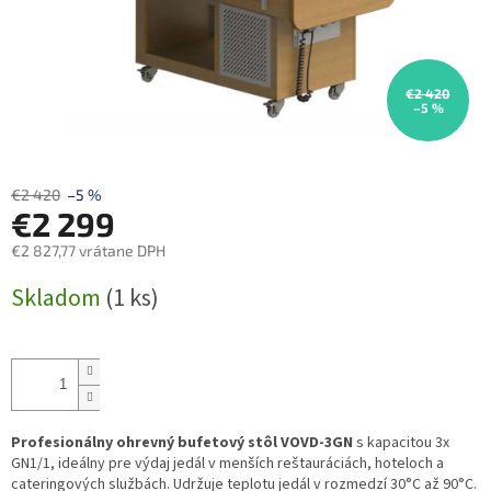
€2 420
–5 %
€2 420
–5 %
€2 299
€2 827,77 vrátane DPH
Jednotková
Skladom
(1 ks)
cena:
Profesionálny ohrevný bufetový stôl VOVD-3GN
s kapacitou 3x
GN1/1, ideálny pre výdaj jedál v menších reštauráciách, hoteloch a
cateringových službách. Udržuje teplotu jedál v rozmedzí 30°C až 90°C.