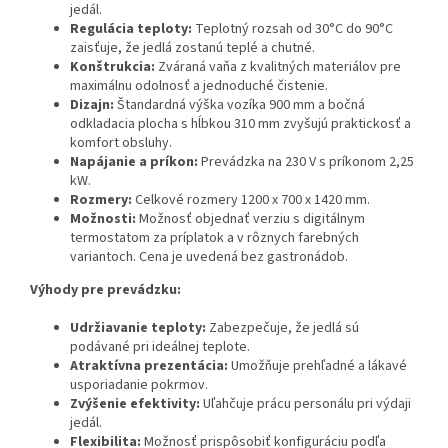
jedál.
Regulácia teploty:
Teplotný rozsah od 30°C do 90°C
zaisťuje, že jedlá zostanú teplé a chutné.
Konštrukcia:
Zváraná vaňa z kvalitných materiálov pre
maximálnu odolnosť a jednoduché čistenie.
Dizajn:
Štandardná výška vozíka 900 mm a bočná
odkladacia plocha s hĺbkou 310 mm zvyšujú praktickosť a
komfort obsluhy.
Napájanie a príkon:
Prevádzka na 230 V s príkonom 2,25
kW.
Rozmery:
Celkové rozmery 1200 x 700 x 1420 mm.
Možnosti:
Možnosť objednať verziu s digitálnym
termostatom za príplatok a v rôznych farebných
variantoch. Cena je uvedená bez gastronádob.
Výhody pre prevádzku:
Udržiavanie teploty:
Zabezpečuje, že jedlá sú
podávané pri ideálnej teplote.
Atraktívna prezentácia:
Umožňuje prehľadné a lákavé
usporiadanie pokrmov.
Zvýšenie efektivity:
Uľahčuje prácu personálu pri výdaji
jedál.
Flexibilita:
Možnosť prispôsobiť konfiguráciu podľa