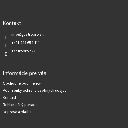
Z
á
p
ä
Kontakt
t
info
@
gastropro.sk
i
e
+421 948 654 411
gastropro.sk/
Informácie pre vás
Obchodné podmienky
Podmienky ochrany osobných údajov
Kontakt
Reklamačný poriadok
Doprava a platba