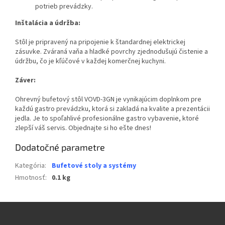
potrieb prevádzky.
Inštalácia a údržba:
Stôl je pripravený na pripojenie k štandardnej elektrickej
zásuvke. Zváraná vaňa a hladké povrchy zjednodušujú čistenie a
údržbu, čo je kľúčové v každej komerčnej kuchyni.
Záver:
Ohrevný bufetový stôl VOVD-3GN je vynikajúcim doplnkom pre
každú gastro prevádzku, ktorá si zakladá na kvalite a prezentácii
jedla. Je to spoľahlivé profesionálne gastro vybavenie, ktoré
zlepší váš servis. Objednajte si ho ešte dnes!
Dodatočné parametre
Kategória
:
Bufetové stoly a systémy
Hmotnosť
:
0.1 kg