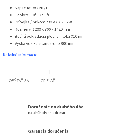
Kapacita: 3x GN1/1
Teplota: 30°C / 90°C
Prípojka / príkon: 230 V / 2,25 kW
Rozmery: 1200 x 700 x 1420 mm
Bočná odkladacia plocha: hĺbka 310 mm
Výška vozíka: štandardne 900 mm
Detailné informácie
OPÝTAŤ SA
ZDIEĽAŤ
Doručenie do druhého dňa
na akúkoľvek adresu
Garancia doručenia