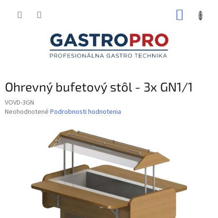
Prejsť
NÁKUP
na
obsah
KOŠÍK
Ohrevný bufetový stôl - 3x GN1/1
VOVD-3GN
Priemerné
Neohodnotené
Podrobnosti hodnotenia
hodnotenie
produktu
je
0,0
z
5
hviezdičiek.