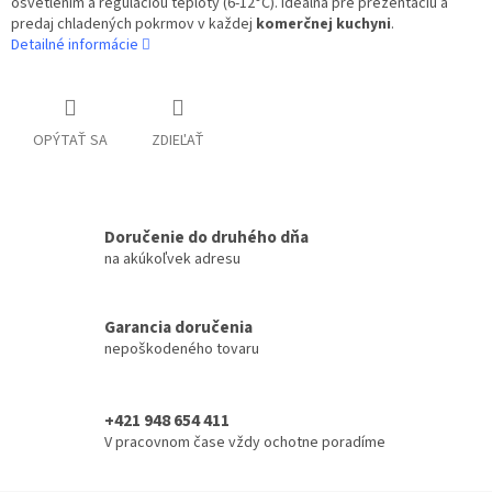
osvetlením a reguláciou teploty (6-12°C). Ideálna pre prezentáciu a
predaj chladených pokrmov v každej
komerčnej kuchyni
.
Detailné informácie
OPÝTAŤ SA
ZDIEĽAŤ
Doručenie do druhého dňa
na akúkoľvek adresu
Garancia doručenia
nepoškodeného tovaru
+421 948 654 411
V pracovnom čase vždy ochotne poradíme