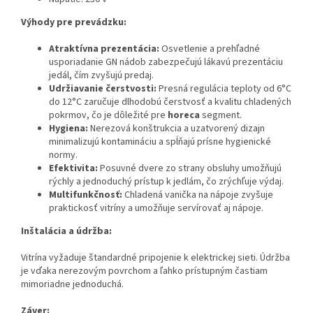
Výhody pre prevádzku:
Atraktívna prezentácia:
Osvetlenie a prehľadné
usporiadanie GN nádob zabezpečujú lákavú prezentáciu
jedál, čím zvyšujú predaj.
Udržiavanie čerstvosti:
Presná regulácia teploty od 6°C
do 12°C zaručuje dlhodobú čerstvosť a kvalitu chladených
pokrmov, čo je dôležité pre
horeca
segment.
Hygiena:
Nerezová konštrukcia a uzatvorený dizajn
minimalizujú kontamináciu a spĺňajú prísne hygienické
normy.
Efektivita:
Posuvné dvere zo strany obsluhy umožňujú
rýchly a jednoduchý prístup k jedlám, čo zrýchľuje výdaj.
Multifunkčnosť:
Chladená vanička na nápoje zvyšuje
praktickosť vitríny a umožňuje servírovať aj nápoje.
Inštalácia a údržba:
Vitrína vyžaduje štandardné pripojenie k elektrickej sieti. Údržba
je vďaka nerezovým povrchom a ľahko prístupným častiam
mimoriadne jednoduchá.
Záver: