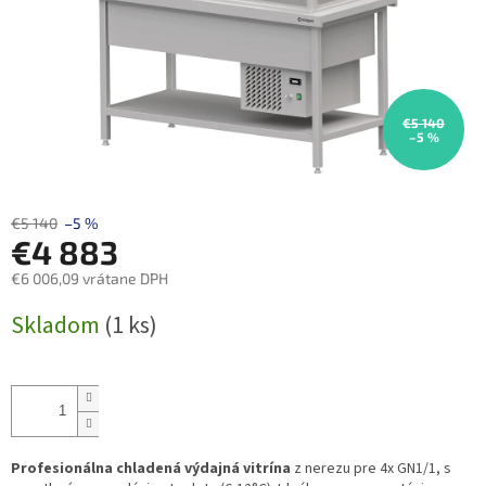
€5 140
–5 %
€5 140
–5 %
€4 883
€6 006,09 vrátane DPH
Jednotková
Skladom
(1 ks)
cena:
Profesionálna chladená výdajná vitrína
z nerezu pre 4x GN1/1, s