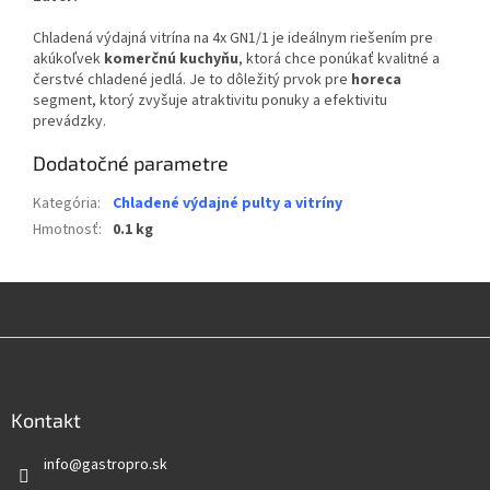
Chladená výdajná vitrína na 4x GN1/1 je ideálnym riešením pre
akúkoľvek
komerčnú kuchyňu
, ktorá chce ponúkať kvalitné a
čerstvé chladené jedlá. Je to dôležitý prvok pre
horeca
segment, ktorý zvyšuje atraktivitu ponuky a efektivitu
prevádzky.
Dodatočné parametre
Kategória
:
Chladené výdajné pulty a vitríny
Hmotnosť
:
0.1 kg
Z
á
p
ä
Kontakt
t
info
@
gastropro.sk
i