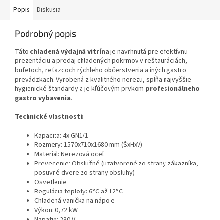
Popis
Diskusia
Podrobný popis
Táto
chladená výdajná vitrína
je navrhnutá pre efektívnu
prezentáciu a predaj chladených pokrmov v reštauráciách,
bufetoch, reťazcoch rýchleho občerstvenia a iných gastro
prevádzkach. Vyrobená z kvalitného nerezu, spĺňa najvyššie
hygienické štandardy a je kľúčovým prvkom
profesionálneho
gastro vybavenia
.
Technické vlastnosti:
Kapacita: 4x GN1/1
Rozmery: 1570x710x1680 mm (ŠxHxV)
Materiál: Nerezová oceľ
Prevedenie: Obslužné (uzatvorené zo strany zákazníka,
posuvné dvere zo strany obsluhy)
Osvetlenie
Regulácia teploty: 6°C až 12°C
Chladená vanička na nápoje
Výkon: 0,72 kW
Napätie: 230 V