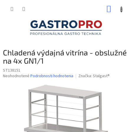
Prejsť
NÁKUP
na
obsah
KOŠÍK
Chladená výdajná vitrína - obslužné
na 4x GN1/1
ST138151
Priemerné
Neohodnotené
Podrobnosti hodnotenia
Značka:
Stalgast®
hodnotenie
produktu
je
0,0
z
5
hviezdičiek.