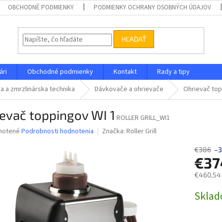
OBCHODNÉ PODMIENKY
PODMIENKY OCHRANY OSOBNÝCH ÚDAJOV
HĽADAŤ
ári
Obchodné podmienky
Kontakt
Rady a tipy
a a zmrzlinárska technika
Dávkovače a ohrievače
Ohrievač top
evač toppingov WI 1
ROLLER GRILL_WI1
né
notené
Podrobnosti hodnotenia
Značka:
Roller Grill
nie
u
€386
–3
€37
€460,54
Jednotk
Skla
iek.
cena: