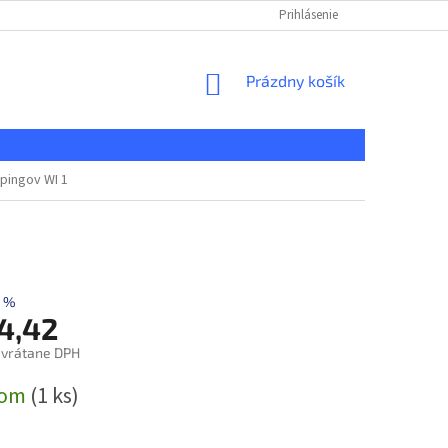
KONTAKT
REKLAMAČNÝ PORIADOK
Prihlásenie
DOPRAVA A PLATBA
NÁKUPNÝ
Prázdny košík
KOŠÍK
pingov WI 1
 %
4,42
 vrátane DPH
ová
dom
(1 ks)