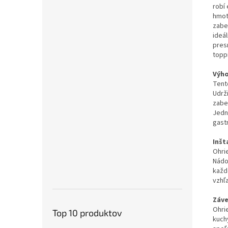
robí
hmot
zabe
ideá
pres
topp
Výho
Tent
Udrž
zabe
Jedn
gast
Inšt
Ohrie
Nádo
každ
vzhľ
Záve
Ohrie
Top 10 produktov
kuch