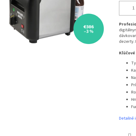
Profesio
€386
digitáln
–3 %
dávkovan
dezerty. 
Kľúčové 
Ty
Kap
Na
Pr
Ro
Hm
Fu
Detailné 