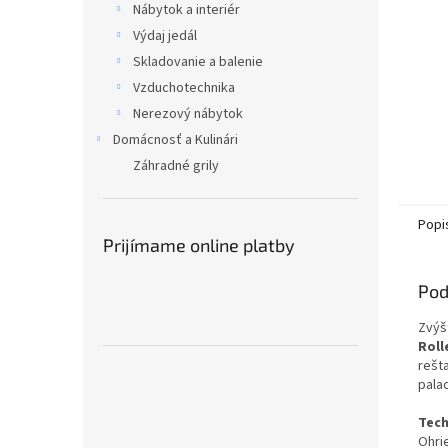
Nábytok a interiér
Výdaj jedál
Skladovanie a balenie
Vzduchotechnika
Nerezový nábytok
Domácnosť a Kulinári
Záhradné grily
Popi
Prijímame online platby
Pod
Zvýš
Rolle
rešt
palac
Tech
Ohri