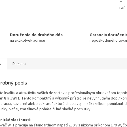
TLAČ
Doručenie do druhého dňa
Garancia doručeni
na akúkoľvek adresu
nepoškodeného tova
s
Diskusia
robný popis
te kvalitu a atraktivitu vašich dezertov s profesionálnym ohrievačom topp
r Grill WI 1
. Tento kompaktný a výkonný prístroj je nevyhnutným doplnko
auráciu, kaviareň alebo cukráreň, ktorá chce svojim zákazníkom ponúknuť 
inky, vafle, zmrzlinové poháre či iné sladké pochúťky.
nické vlastnosti:
evač WI 1 pracuje na štandardnom napätí 230 V s nízkym príkonom 170 W, čo