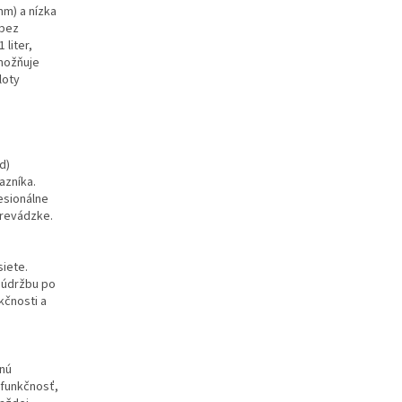
mm) a nízka
 bez
liter,
umožňuje
loty
.
d)
azníka.
esionálne
prevádzke.
siete.
 údržbu po
kčnosti a
čnú
 funkčnosť,