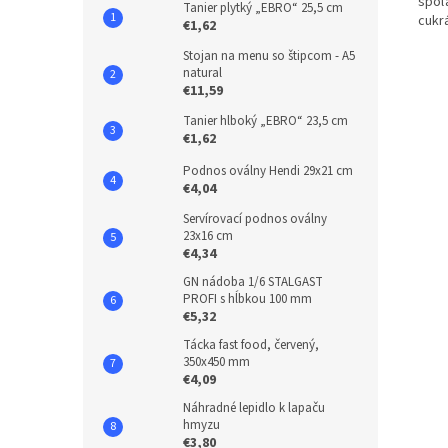
spoľ
Tanier plytký „EBRO“ 25,5 cm
cukr
€1,62
Stojan na menu so štipcom - A5
natural
€11,59
Tanier hlboký „EBRO“ 23,5 cm
€1,62
Podnos oválny Hendi 29x21 cm
€4,04
Servírovací podnos oválny
23x16 cm
€4,34
GN nádoba 1/6 STALGAST
PROFI s hĺbkou 100 mm
€5,32
Tácka fast food, červený,
350x450 mm
€4,09
Náhradné lepidlo k lapaču
hmyzu
€3,80