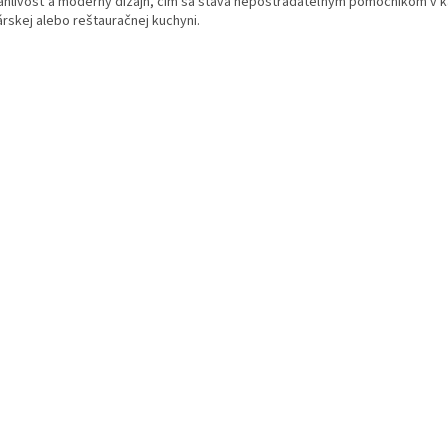
ahlivosť a moderný dizajn, čím sa stáva nepostrádateľným pomocníkom v 
árskej alebo reštauračnej kuchyni.