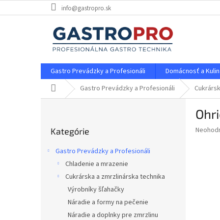
Prejsť
info@gastropro.sk
na
obsah
Gastro Prevádzky a Profesionáli
Domácnosť a Kulin
Domov
Gastro Prevádzky a Profesionáli
Cukrársk
B
Ohri
o
Preskočiť
č
Priemer
Neohod
Kategórie
kategórie
n
hodnote
ý
produkt
Gastro Prevádzky a Profesionáli
p
je
Chladenie a mrazenie
0,0
a
z
Cukrárska a zmrzlinárska technika
n
5
e
Výrobníky šľahačky
hviezdič
l
Náradie a formy na pečenie
Náradie a doplnky pre zmrzlinu