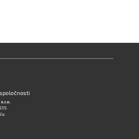
spoločnosti
s.r.o.
47/5
bča