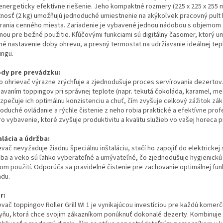
 energeticky efektívne riešenie. Jeho kompaktné rozmery (225 x 225 x 255 
nosť (2 kg) umožňujú jednoduché umiestnenie na akýkoľvek pracovný pult
rania cenného miesta. Zariadenie je vybavené jednou nádobou s objemom 1 
lnou pre bežné použitie. Kľúčovými funkciami sú digitálny časomer, ktorý 
né nastavenie doby ohrevu, a presný termostat na udržiavanie ideálnej tep
ingu.
dy pre prevádzku:
o ohrievač výrazne zrýchľuje a zjednodušuje proces servírovania dezertov
iavaním toppingov pri správnej teplote (napr. tekutá čokoláda, karamel, me
zpečuje ich optimálnu konzistenciu a chuť, čím zvyšuje celkový zážitok zák
oduché ovládanie a rýchle čistenie z neho robia praktické a efektívne prof
ro vybavenie, ktoré zvyšuje produktivitu a kvalitu služieb vo vašej horeca 
alácia a údržba:
vač nevyžaduje žiadnu špeciálnu inštaláciu, stačí ho zapojiť do elektrickej 
ba a veko sú ľahko vyberateľné a umývateľné, čo zjednodušuje hygienickú
om použití. Odporúča sa pravidelné čistenie pre zachovanie optimálnej fun
adu.
r:
vač toppingov Roller Grill WI 1 je vynikajúcou investíciou pre každú komer
yňu, ktorá chce svojim zákazníkom ponúknuť dokonalé dezerty. Kombinuje