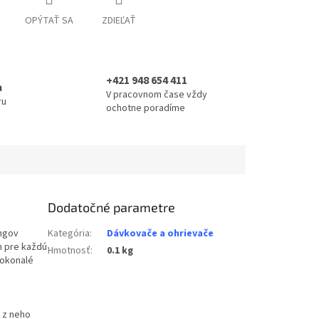
OPÝTAŤ SA
ZDIEĽAŤ
+421 948 654 411
a
V pracovnom čase vždy
ru
ochotne poradíme
Dodatočné parametre
ingov
Kategória
:
Dávkovače a ohrievače
m pre každú
Hmotnosť
:
0.1 kg
dokonalé
 z neho