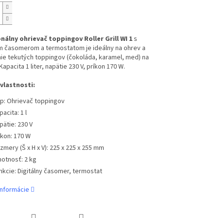
nálny ohrievač toppingov Roller Grill WI 1
s
ym časomerom a termostatom je ideálny na ohrev a
ie tekutých toppingov (čokoláda, karamel, med) na
Kapacita 1 liter, napätie 230 V, príkon 170 W.
vlastnosti:
p: Ohrievač toppingov
acita: 1 l
pätie: 230 V
íkon: 170 W
zmery (Š x H x V): 225 x 225 x 255 mm
otnosť: 2 kg
nkcie: Digitálny časomer, termostat
informácie