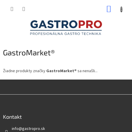
Prejsť
NÁKUP
na
obsah
KOŠÍK
GastroMarket®
Žiadne produkty značky
GastroMarket®
sa nenašli...
Z
á
p
ä
Kontakt
t
info
@
gastropro.sk
i