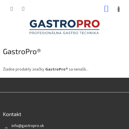
Prejsť
NÁKUP
na
obsah
KOŠÍK
GastroPro®
Žiadne produkty značky
GastroPro®
sa nenašli...
Z
á
p
ä
Kontakt
t
info
@
gastropro.sk
i