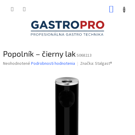
Prejsť
NÁKUP
na
obsah
KOŠÍK
Popolník – čierny lak
S068213
Priemerné
Neohodnotené
Podrobnosti hodnotenia
Značka:
Stalgast®
hodnotenie
produktu
je
0,0
z
5
hviezdičiek.