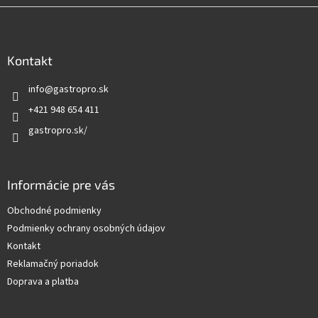
Z
á
p
ä
Kontakt
t
info
@
gastropro.sk
i
e
+421 948 654 411
gastropro.sk/
Informácie pre vás
Obchodné podmienky
Podmienky ochrany osobných údajov
Kontakt
Reklamačný poriadok
Doprava a platba