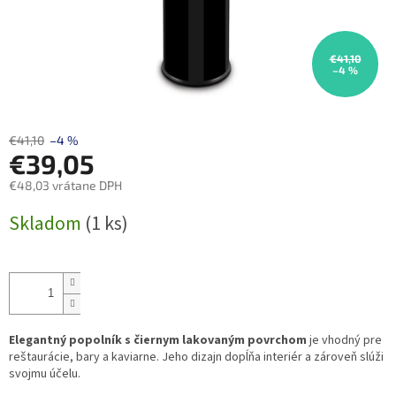
€41,10
–4 %
€41,10
–4 %
€39,05
€48,03 vrátane DPH
Jednotková
Skladom
(1 ks)
cena:
Elegantný popolník s čiernym lakovaným povrchom
je vhodný pre
reštaurácie, bary a kaviarne. Jeho dizajn dopĺňa interiér a zároveň slúži
svojmu účelu.