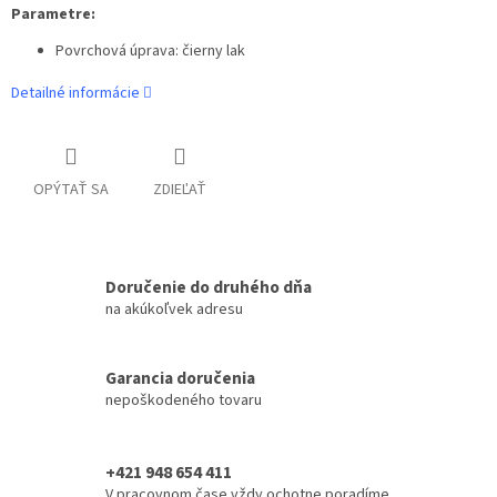
Parametre:
Povrchová úprava: čierny lak
Detailné informácie
OPÝTAŤ SA
ZDIEĽAŤ
Doručenie do druhého dňa
na akúkoľvek adresu
Garancia doručenia
nepoškodeného tovaru
+421 948 654 411
V pracovnom čase vždy ochotne poradíme