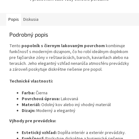
Popis
Diskusia
Podrobný popis
Tento
popolník s čiernym lakovaným povrchom
kombinuje
funkčnosť s moderným dizajnom, čo ho robí ideálnym doplnkom
pre fajčiarske zóny v reštauráciách, baroch, kaviarňach alebo na
terasách. Jeho elegantný vzhľad nenarúša atmosféru prevádzky
a zároveň poskytuje diskrétne riešenie pre popol.
Technické vlastnosti:
Farba:
Čierna
Povrchová úprava:
Lakovaná
Materiál:
Odolný kov alebo iný vhodný materiál
Dizajn:
Moderný a elegantný
Výhody pre prevádzku:
Estetický vzhľad:
Dopĺňa interiér a exteriér prevádzky.
Funkčnosť:
Poskytuje diskrétne a hygienické riešenie