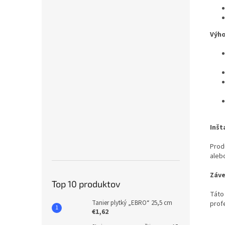
Výho
Inšt
Prod
aleb
Záve
Top 10 produktov
Táto
Tanier plytký „EBRO“ 25,5 cm
prof
€1,62