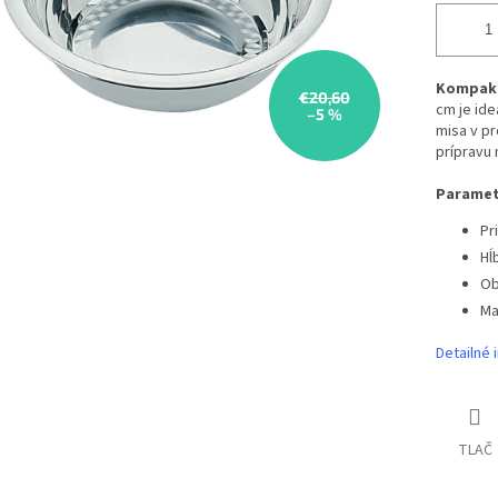
Kompakt
€20,60
cm je id
–5 %
misa v pr
prípravu
Paramet
Pr
Hĺ
Ob
Ma
Detailné 
TLAČ