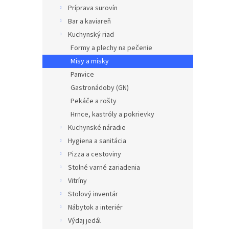
Príprava surovín
Bar a kaviareň
Kuchynský riad
Formy a plechy na pečenie
Misy a misky
Panvice
Gastronádoby (GN)
Pekáče a rošty
Hrnce, kastróly a pokrievky
Kuchynské náradie
Hygiena a sanitácia
Pizza a cestoviny
Stolné varné zariadenia
Vitríny
Stolový inventár
Nábytok a interiér
Výdaj jedál