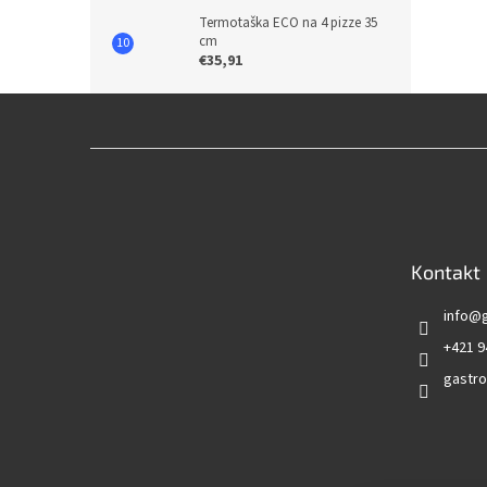
Termotaška ECO na 4 pizze 35
cm
€35,91
Z
á
p
ä
t
Kontakt
i
e
info
@
+421 9
gastro