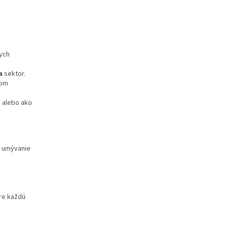
nych
a
sektor.
nom
 alebo ako
é umývanie
re každú