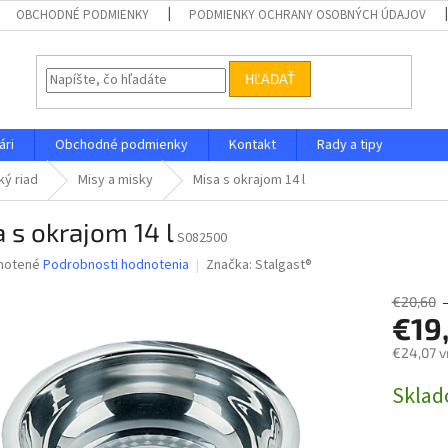
OBCHODNÉ PODMIENKY
PODMIENKY OCHRANY OSOBNÝCH ÚDAJOV
HĽADAŤ
ári
Obchodné podmienky
Kontakt
Rady a tipy
ý riad
Misy a misky
Misa s okrajom 14 l
 s okrajom 14 l
S082500
né
notené
Podrobnosti hodnotenia
Značka:
Stalgast®
nie
u
€20,60
€19
€24,07 v
Jednotk
Skla
iek.
cena: