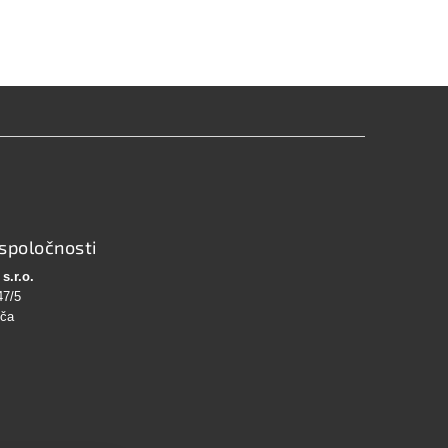
spoločnosti
s.r.o.
47/5
bča