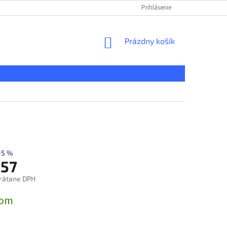
KONTAKT
REKLAMAČNÝ PORIADOK
Prihlásenie
DOPRAVA A PLATBA
NÁKUPNÝ
Prázdny košík
KOŠÍK
–5 %
,57
rátane DPH
ová
dom