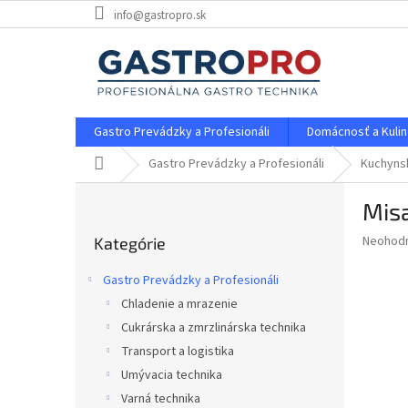
Prejsť
info@gastropro.sk
na
obsah
Gastro Prevádzky a Profesionáli
Domácnosť a Kulin
Domov
Gastro Prevádzky a Profesionáli
Kuchynsk
B
Misa
o
Preskočiť
č
Priemer
Neohod
Kategórie
kategórie
n
hodnote
ý
produkt
Gastro Prevádzky a Profesionáli
p
je
Chladenie a mrazenie
0,0
a
z
Cukrárska a zmrzlinárska technika
n
5
e
Transport a logistika
hviezdič
l
Umývacia technika
Varná technika