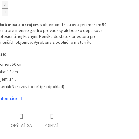
ná misa s okrajom
s objemom 14 litrov a priemerom 50
eálna pre menšie gastro prevádzky alebo ako doplnková
ofesionálnej kuchyni. Ponúka dostatok priestoru pre
 menších objemov. Vyrobená z odolného materiálu.
re:
iemer: 50 cm
bka: 13 cm
jem: 14 l
teriál: Nerezová oceľ (predpoklad)
informácie
OPÝTAŤ SA
ZDIEĽAŤ