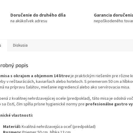
Doručenie do druhého dňa
Garancia doručeni
na akúkoľvek adresu
nepoškodeného tova
s
Diskusia
robný popis
o
misa s okrajom a objemom 14 litrov
je praktickým riešením pre rôzne 
eby v reštauráciách, kaviarňach alebo hoteloch. S priemerom 50 cm a hĺbko
á na prípravu šalátov, miešanie ingrediencií alebo ako servírovacia misa.
ená z kvalitnej nehrdzavejúcej ocele (predpoklad), táto misa je odolná voči
 sa čistí, čím spĺňa prísne hygienické normy pre
profesionálne gastro v
nické vlastnosti:
Materiál:
Kvalitná nehrdzavejúca oceľ (predpoklad)
Rozmery:
Priemer 50 cm, hĺbka 13 cm