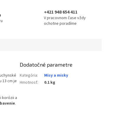
+421 948 654 411
a
V pracovnom čase vždy
ru
ochotne poradíme
Dodatočné parametre
kuchynské
Kategória
:
Misy a misky
u 13 cm je
Hmotnosť
:
0.1 kg
 korózii a
ybavenie
.