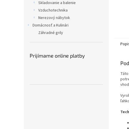
Skladovanie a balenie
Vzduchotechnika
Nerezový nábytok
Domácnosť a Kulinári
Záhradné grily
Popi
Prijímame online platby
Pod
Tát
potr
vhodn
Vyrob
ľahko
Tech