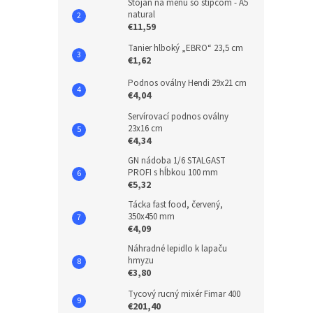
Stojan na menu so štipcom - A5
natural
€11,59
Tanier hlboký „EBRO“ 23,5 cm
€1,62
Podnos oválny Hendi 29x21 cm
€4,04
Servírovací podnos oválny
23x16 cm
€4,34
GN nádoba 1/6 STALGAST
PROFI s hĺbkou 100 mm
€5,32
Tácka fast food, červený,
350x450 mm
€4,09
Náhradné lepidlo k lapaču
hmyzu
€3,80
Tycový rucný mixér Fimar 400
€201,40