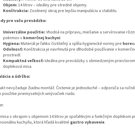
Objem:
14 litrov – ideálny pre stredné objemy.
Konštrukcia:
Zosilnený okraj pre lepšiu manipuláciu a stabilitu.
dy pre vašu prevádzku:
Univerzálne použitie:
Vhodná na prípravu, miešanie a servírovanie rôz
pokrmov v
komerčnej kuchyni
.
Hygiena:
Materiál je ľahko čistiteľný a spĺňa hygienické normy pre
horec
Odolnosť:
Konštrukcia je navrhnutá pre dlhodobé používanie v komerč
prostredí.
Kompaktná veľkosť:
Ideálna pre prevádzky s obmedzeným priestorom
doplnková misa.
alácia a údržba:
ukt nevyžaduje žiadnu montáž. Čistenie je jednoduché – odporúča sa ručn
o použitie priemyselných umývačiek riadu.
r:
 misa s okrajom s objemom 14 litrov je spoľahlivým a funkčným doplnkom p
esionálnu kuchyňu, ktorá hľadá kvalitné
gastro vybavenie
.