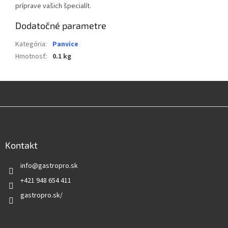
príprave vašich špecialít.
Dodatočné parametre
Kategória
:
Panvice
Hmotnosť
:
0.1 kg
Z
á
p
ä
Kontakt
t
info
@
gastropro.sk
i
e
+421 948 654 411
gastropro.sk/