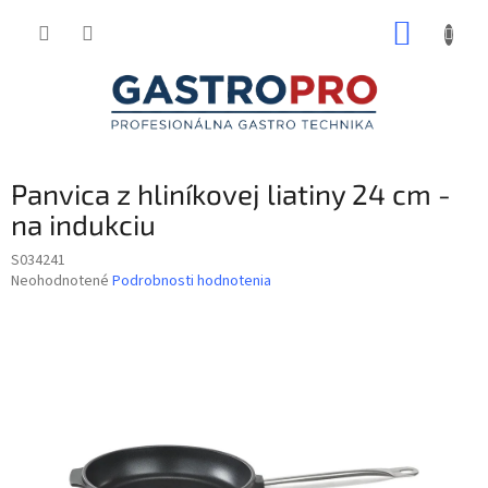
Prejsť
NÁKUP
na
obsah
KOŠÍK
Panvica z hliníkovej liatiny 24 cm -
na indukciu
S034241
Priemerné
Neohodnotené
Podrobnosti hodnotenia
hodnotenie
produktu
je
0,0
z
5
hviezdičiek.