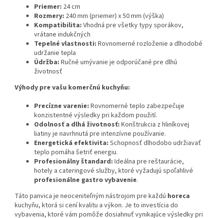
Priemer:
24 cm
Rozmery:
240 mm (priemer) x 50 mm (výška)
Kompatibilita:
Vhodná pre všetky typy sporákov,
vrátane indukčných
Tepelné vlastnosti:
Rovnomerné rozloženie a dlhodobé
udržanie tepla
Údržba:
Ručné umývanie je odporúčané pre dlhú
životnosť
Výhody pre vašu komerčnú kuchyňu:
Precízne varenie:
Rovnomerné teplo zabezpečuje
konzistentné výsledky pri každom použití.
Odolnosť a dlhá životnosť:
Konštrukcia z hliníkovej
liatiny je navrhnutá pre intenzívne používanie.
Energetická efektivita:
Schopnosť dlhodobo udržiavať
teplo pomáha šetriť energiu.
Profesionálny štandard:
Ideálna pre reštaurácie,
hotely a cateringové služby, ktoré vyžadujú spoľahlivé
profesionálne gastro vybavenie
.
Táto panvica je neoceniteľným nástrojom pre každú
horeca
kuchyňu, ktorá si cení kvalitu a výkon. Je to investícia do
vybavenia, ktoré vám pomôže dosiahnuť vynikajúce výsledky pri