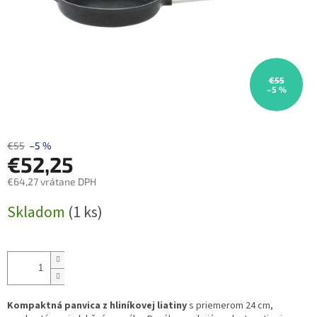
€55
–5 %
€55
–5 %
€52,25
€64,27 vrátane DPH
Jednotková
Skladom
(1 ks)
cena:
Kompaktná panvica z hliníkovej liatiny
s priemerom 24 cm,