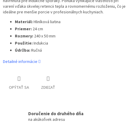
navrhnutá pre indukčné sporáky. Ponúka vynikajúce vlastnosti pri
varení vďaka skvelej retencii tepla a rovnomernému rozloženiu, čo je
ideálne pre menšie porcie v profesionálnych kuchyniach.
Materiál:
Hliníková liatina
Priemer:
24 cm
Rozmery:
240 x 50 mm
Použitie:
Indukcia
Údržba:
Ručná
Detailné informácie
OPÝTAŤ SA
ZDIEĽAŤ
Doručenie do druhého dňa
na akúkoľvek adresu