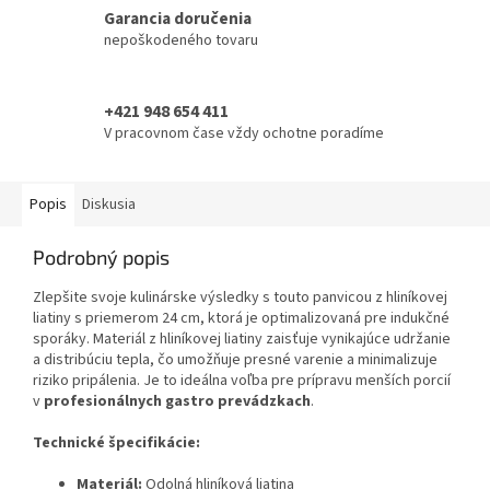
Garancia doručenia
nepoškodeného tovaru
+421 948 654 411
V pracovnom čase vždy ochotne poradíme
Popis
Diskusia
Podrobný popis
Zlepšite svoje kulinárske výsledky s touto panvicou z hliníkovej
liatiny s priemerom 24 cm, ktorá je optimalizovaná pre indukčné
sporáky. Materiál z hliníkovej liatiny zaisťuje vynikajúce udržanie
a distribúciu tepla, čo umožňuje presné varenie a minimalizuje
riziko pripálenia. Je to ideálna voľba pre prípravu menších porcií
v
profesionálnych gastro prevádzkach
.
Technické špecifikácie:
Materiál:
Odolná hliníková liatina