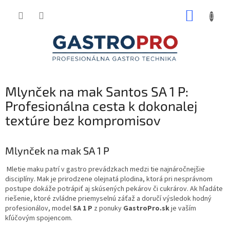
Prejsť
NÁKUP
na
obsah
KOŠÍK
Mlynček na mak Santos SA 1 P:
Profesionálna cesta k dokonalej
textúre bez kompromisov
Mlynček na mak SA 1 P
Mletie maku patrí v gastro prevádzkach medzi tie najnáročnejšie
disciplíny. Mak je prirodzene olejnatá plodina, ktorá pri nesprávnom
postupe dokáže potrápiť aj skúsených pekárov či cukrárov. Ak hľadáte
riešenie, ktoré zvládne priemyselnú záťaž a doručí výsledok hodný
profesionálov, model
SA 1 P
z ponuky
GastroPro.sk
je vaším
kľúčovým spojencom.