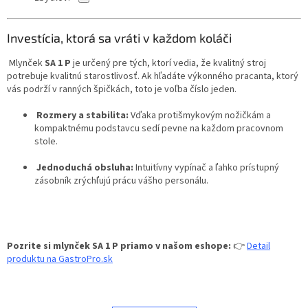
Investícia, ktorá sa vráti v každom koláči
Mlynček
SA 1 P
je určený pre tých, ktorí vedia, že kvalitný stroj
potrebuje kvalitnú starostlivosť. Ak hľadáte výkonného pracanta, ktorý
vás podrží v ranných špičkách, toto je voľba číslo jeden.
Rozmery a stabilita:
Vďaka protišmykovým nožičkám
a
kompaktnému podstavcu
sedí pevne na každom pracovnom
stole.
Jednoduchá obsluha:
Intuitívny vypínač a ľahko prístupný
zásobník
zrýchľujú prácu vášho personálu.
Pozrite si mlynček SA 1 P priamo v našom eshope:
👉
Detail
produktu na GastroPro.sk