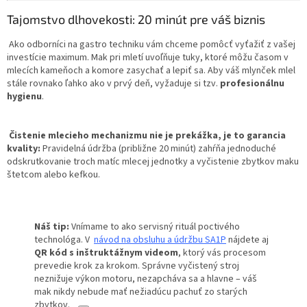
Tajomstvo dlhovekosti: 20 minút pre váš biznis
Ako odborníci na gastro techniku vám chceme pomôcť vyťažiť z vašej
investície maximum.
Mak pri mletí uvoľňuje tuky, ktoré môžu časom v
mlecích kameňoch a komore zasychať a lepiť sa
. Aby váš mlynček mlel
stále rovnako ľahko ako v prvý deň, vyžaduje si tzv.
profesionálnu
hygienu
.
Čistenie mlecieho mechanizmu nie je prekážka, je to garancia
kvality:
Pravidelná údržba (približne 20 minút) zahŕňa jednoduché
odskrutkovanie troch matíc mlecej jednotky
a vyčistenie zbytkov maku
štetcom alebo kefkou
.
Náš tip:
Vnímame to ako servisný rituál poctivého
technológa.
V
návod na obsluhu a údržbu SA1P
nájdete aj
QR kód s inštruktážnym videom
, ktorý vás procesom
prevedie krok za krokom. Správne vyčistený stroj
neznižuje výkon motoru, nezapcháva sa a hlavne – váš
mak nikdy nebude mať nežiadúcu pachuť zo starých
zbytkov.