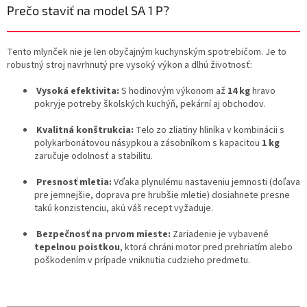
Prečo staviť na model SA 1 P?
Tento mlynček nie je len obyčajným kuchynským spotrebičom. Je to
robustný stroj navrhnutý pre vysoký výkon a dlhú životnosť:
Vysoká efektivita:
S hodinovým výkonom až
14 kg
hravo
pokryje potreby školských kuchýň, pekární aj obchodov.
Kvalitná konštrukcia:
Telo zo zliatiny hliníka
v kombinácii s
polykarbonátovou násypkou a zásobníkom s kapacitou
1 kg
zaručuje odolnosť a stabilitu.
Presnosť mletia:
Vďaka plynulému nastaveniu jemnosti (doľava
pre jemnejšie, doprava pre hrubšie mletie)
dosiahnete presne
takú konzistenciu, akú váš recept vyžaduje.
Bezpečnosť na prvom mieste:
Zariadenie je vybavené
tepelnou poistkou
, ktorá chráni motor pred prehriatím alebo
poškodením v prípade vniknutia cudzieho predmetu.