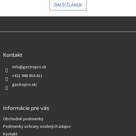
ĎALŠÍ ČLÁNOK
Z
á
p
ä
Kontakt
t
info
@
gastropro.sk
i
e
+421 948 654 411
gastropro.sk/
Informácie pre vás
Obchodné podmienky
Podmienky ochrany osobných údajov
Kontakt