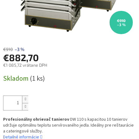
€910
–3 %
€910
–3 %
€882,70
€1 085,72 vrátane DPH
Jednotková
Skladom
(1 ks)
cena:
Profesionálny ohrievač tanierov
DW 110 s kapacitou 10 tanierov
udržuje optimálnu teplotu servírovaného jedla. Ideálny pre reštaurácie
a cateringové služby.
Detailné informácie