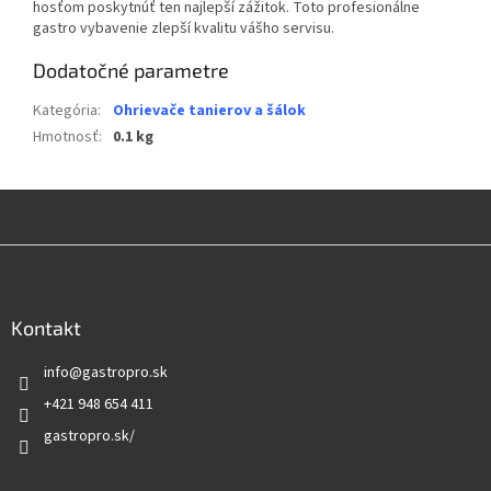
hosťom poskytnúť ten najlepší zážitok. Toto profesionálne
gastro vybavenie zlepší kvalitu vášho servisu.
Dodatočné parametre
Kategória
:
Ohrievače tanierov a šálok
Hmotnosť
:
0.1 kg
Z
á
p
ä
Kontakt
t
info
@
gastropro.sk
i
e
+421 948 654 411
gastropro.sk/