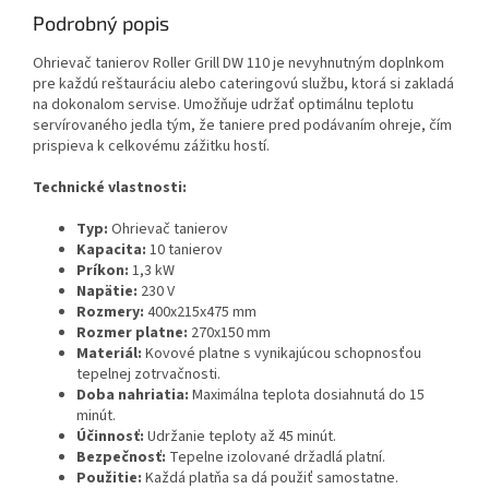
Podrobný popis
Ohrievač tanierov Roller Grill DW 110 je nevyhnutným doplnkom
pre každú reštauráciu alebo cateringovú službu, ktorá si zakladá
na dokonalom servise. Umožňuje udržať optimálnu teplotu
servírovaného jedla tým, že taniere pred podávaním ohreje, čím
prispieva k celkovému zážitku hostí.
Technické vlastnosti:
Typ:
Ohrievač tanierov
Kapacita:
10 tanierov
Príkon:
1,3 kW
Napätie:
230 V
Rozmery:
400x215x475 mm
Rozmer platne:
270x150 mm
Materiál:
Kovové platne s vynikajúcou schopnosťou
tepelnej zotrvačnosti.
Doba nahriatia:
Maximálna teplota dosiahnutá do 15
minút.
Účinnosť:
Udržanie teploty až 45 minút.
Bezpečnosť:
Tepelne izolované držadlá platní.
Použitie:
Každá platňa sa dá použiť samostatne.