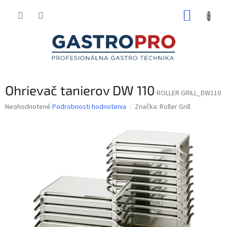
Prejsť
NÁKUP
na
obsah
KOŠÍK
Ohrievač tanierov DW 110
ROLLER GRILL_DW110
Priemerné
Neohodnotené
Podrobnosti hodnotenia
Značka:
Roller Grill
hodnotenie
produktu
je
0,0
z
5
hviezdičiek.