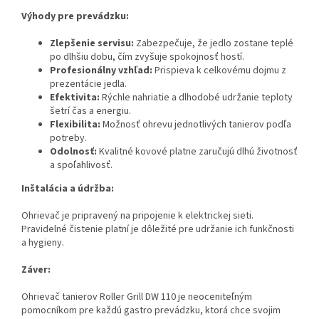
Výhody pre prevádzku:
Zlepšenie servisu:
Zabezpečuje, že jedlo zostane teplé
po dlhšiu dobu, čím zvyšuje spokojnosť hostí.
Profesionálny vzhľad:
Prispieva k celkovému dojmu z
prezentácie jedla.
Efektivita:
Rýchle nahriatie a dlhodobé udržanie teploty
šetrí čas a energiu.
Flexibilita:
Možnosť ohrevu jednotlivých tanierov podľa
potreby.
Odolnosť:
Kvalitné kovové platne zaručujú dlhú životnosť
a spoľahlivosť.
Inštalácia a údržba:
Ohrievač je pripravený na pripojenie k elektrickej sieti.
Pravidelné čistenie platní je dôležité pre udržanie ich funkčnosti
a hygieny.
Záver:
Ohrievač tanierov Roller Grill DW 110 je neoceniteľným
pomocníkom pre každú gastro prevádzku, ktorá chce svojim