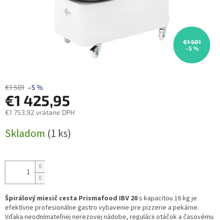
€1 501
–5 %
€1 501
–5 %
€1 425,95
€1 753,92 vrátane DPH
Jednotková
Skladom
(1 ks)
cena:
Špirálový miesič cesta Prismafood IBV 20
s kapacitou 16 kg je
efektívne profesionálne gastro vybavenie pre pizzerie a pekárne.
Vďaka neodnímateľnej nerezovej nádobe, regulácii otáčok a časovému