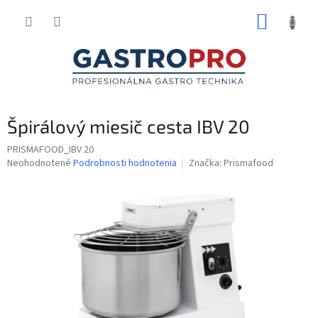
Prejsť
NÁKUP
na
obsah
KOŠÍK
Špirálový miesič cesta IBV 20
PRISMAFOOD_IBV 20
Priemerné
Neohodnotené
Podrobnosti hodnotenia
Značka:
Prismafood
hodnotenie
produktu
je
0,0
z
5
hviezdičiek.