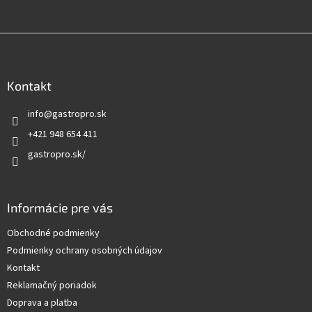
Z
á
p
ä
Kontakt
t
info
@
gastropro.sk
i
e
+421 948 654 411
gastropro.sk/
Informácie pre vás
Obchodné podmienky
Podmienky ochrany osobných údajov
Kontakt
Reklamačný poriadok
Doprava a platba