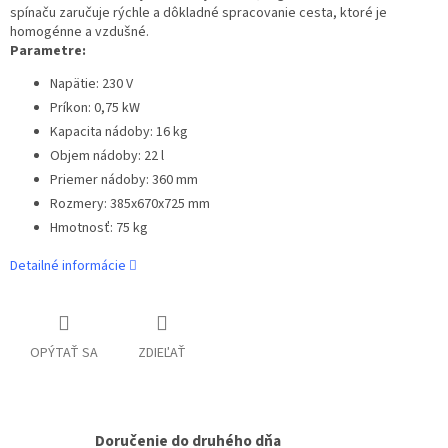
spínaču zaručuje rýchle a dôkladné spracovanie cesta, ktoré je
homogénne a vzdušné.
Parametre:
Napätie: 230 V
Príkon: 0,75 kW
Kapacita nádoby: 16 kg
Objem nádoby: 22 l
Priemer nádoby: 360 mm
Rozmery: 385x670x725 mm
Hmotnosť: 75 kg
Detailné informácie
OPÝTAŤ SA
ZDIEĽAŤ
Doručenie do druhého dňa