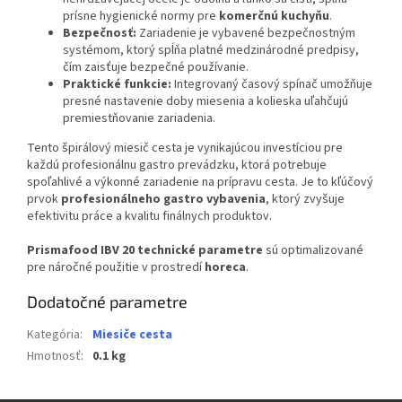
prísne hygienické normy pre
komerčnú kuchyňu
.
Bezpečnosť:
Zariadenie je vybavené bezpečnostným
systémom, ktorý spĺňa platné medzinárodné predpisy,
čím zaisťuje bezpečné používanie.
Praktické funkcie:
Integrovaný časový spínač umožňuje
presné nastavenie doby miesenia a kolieska uľahčujú
premiestňovanie zariadenia.
Tento špirálový miesič cesta je vynikajúcou investíciou pre
každú profesionálnu gastro prevádzku, ktorá potrebuje
spoľahlivé a výkonné zariadenie na prípravu cesta. Je to kľúčový
prvok
profesionálneho gastro vybavenia
, ktorý zvyšuje
efektivitu práce a kvalitu finálnych produktov.
Prismafood IBV 20 technické parametre
sú optimalizované
pre náročné použitie v prostredí
horeca
.
Dodatočné parametre
Kategória
:
Miesiče cesta
Hmotnosť
:
0.1 kg