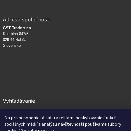
Adresa spoločnosti
GST Trade s.r.o.
Kostolná 847/5
029 44 Rabča
Slovensko
Vyhľadávanie
HĽADAŤ
Na prispôsobenie obsahu a reklám, poskytovanie funkcií
sociálnych médií a analýzu návštevnosti používame súbory
cookie. Viac informácií
tu
.