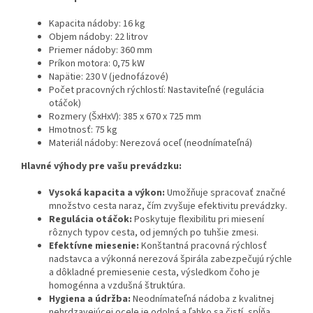
Kapacita nádoby: 16 kg
Objem nádoby: 22 litrov
Priemer nádoby: 360 mm
Príkon motora: 0,75 kW
Napätie: 230 V (jednofázové)
Počet pracovných rýchlostí: Nastaviteľné (regulácia
otáčok)
Rozmery (ŠxHxV): 385 x 670 x 725 mm
Hmotnosť: 75 kg
Materiál nádoby: Nerezová oceľ (neodnímateľná)
Hlavné výhody pre vašu prevádzku:
Vysoká kapacita a výkon:
Umožňuje spracovať značné
množstvo cesta naraz, čím zvyšuje efektivitu prevádzky.
Regulácia otáčok:
Poskytuje flexibilitu pri miesení
rôznych typov cesta, od jemných po tuhšie zmesi.
Efektívne miesenie:
Konštantná pracovná rýchlosť
nadstavca a výkonná nerezová špirála zabezpečujú rýchle
a dôkladné premiesenie cesta, výsledkom čoho je
homogénna a vzdušná štruktúra.
Hygiena a údržba:
Neodnímateľná nádoba z kvalitnej
nehrdzavejúcej ocele je odolná a ľahko sa čistí, spĺňa