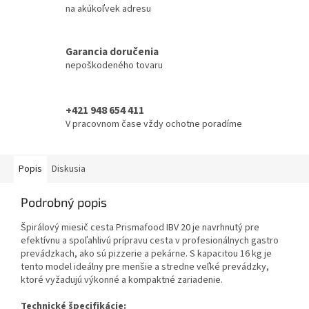
na akúkoľvek adresu
Garancia doručenia
nepoškodeného tovaru
+421 948 654 411
V pracovnom čase vždy ochotne poradíme
Popis
Diskusia
Podrobný popis
Špirálový miesič cesta Prismafood IBV 20 je navrhnutý pre
efektívnu a spoľahlivú prípravu cesta v profesionálnych gastro
prevádzkach, ako sú pizzerie a pekárne. S kapacitou 16 kg je
tento model ideálny pre menšie a stredne veľké prevádzky,
ktoré vyžadujú výkonné a kompaktné zariadenie.
Technické špecifikácie: