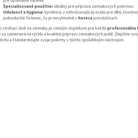
pre optimálne varenie.
Špecializované použitie:
Ideálny pre prípravu zemiakových pokrmov.
Odolnosť a hygiena:
Vyrobený z nehrdzavejúcej ocele pre dlhú životnos
jednoduché čistenie, čo je nevyhnutné v
horeca
prevádzkach.
o strúhací disk na zemiaky je cenným doplnkom pre každú
profesionálnu
 sa zameriava na rýchlu a kvalitnú prípravu zemiakových jedál. Zlepšite svo
tivitu a štandardizujte svoje pokrmy s týmto spoľahlivým nástrojom.