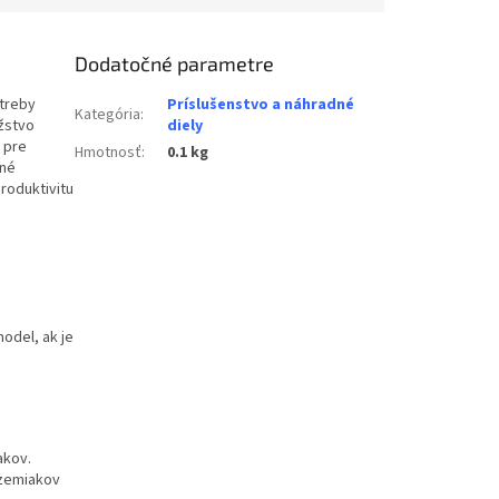
Dodatočné parametre
otreby
Príslušenstvo a náhradné
Kategória
:
žstvo
diely
 pre
Hmotnosť
:
0.1 kg
iné
roduktivitu
odel, ak je
akov.
zemiakov