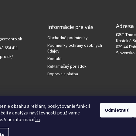
Adresa 
Informácie pre vás
GST Trade 
Obchodné podmienky
gastropro.sk
Kostolná 8
Podmienky ochrany osobných
029 44 Ra
48 654 411
údajov
Slovensko
pro.sk/
Kontakt
Reklamačný poriadok
Doprava a platba
vanie
enie obsahu a reklám, poskytovanie funkcií
Odmietnuť
édií a analýzu návštevnosti používame
HĽADAŤ
e. Viac informácií
tu
.
ie