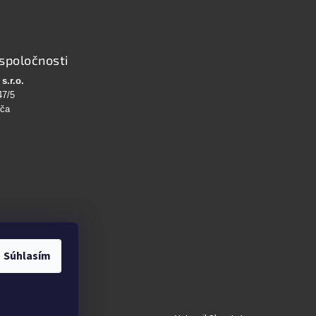
spoločnosti
s.r.o.
47/5
bča
Súhlasím