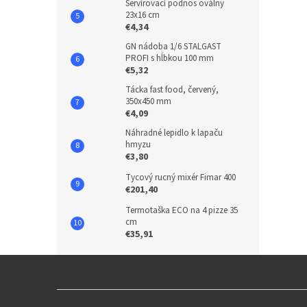
Servírovací podnos oválny
23x16 cm
€4,34
GN nádoba 1/6 STALGAST
PROFI s hĺbkou 100 mm
€5,32
Tácka fast food, červený,
350x450 mm
€4,09
Náhradné lepidlo k lapaču
hmyzu
€3,80
Tycový rucný mixér Fimar 400
€201,40
Termotaška ECO na 4 pizze 35
cm
€35,91
Z