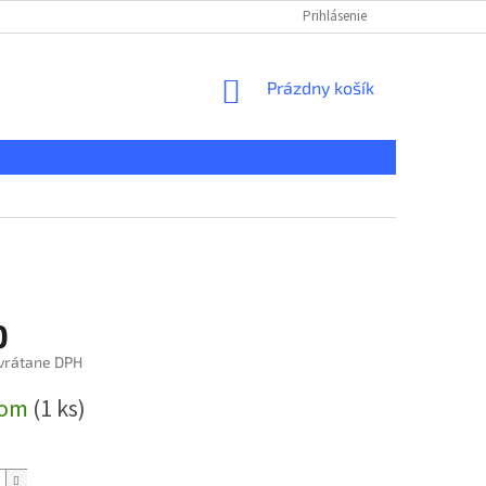
KONTAKT
REKLAMAČNÝ PORIADOK
Prihlásenie
DOPRAVA A PLATBA
NÁKUPNÝ
Prázdny košík
KOŠÍK
0
vrátane DPH
ová
dom
(1 ks)