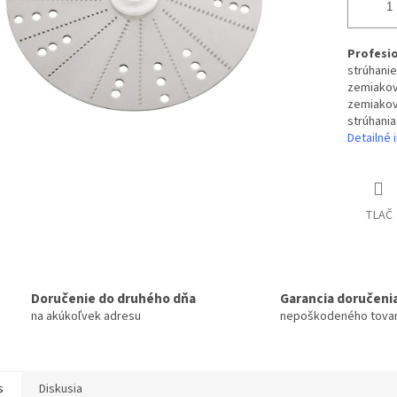
Profesio
strúhani
zemiakov
zemiakov
strúhania
Detailné 
TLAČ
Doručenie do druhého dňa
Garancia doručeni
na akúkoľvek adresu
nepoškodeného tova
s
Diskusia