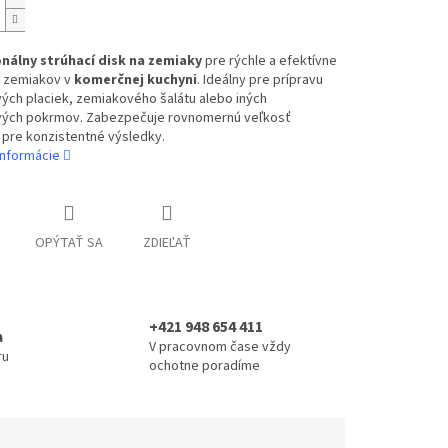
nálny strúhací disk na zemiaky
pre rýchle a efektívne
e zemiakov v
komerčnej kuchyni
. Ideálny pre prípravu
ých placiek, zemiakového šalátu alebo iných
ých pokrmov. Zabezpečuje rovnomernú veľkosť
 pre konzistentné výsledky.
informácie
OPÝTAŤ SA
ZDIEĽAŤ
+421 948 654 411
a
V pracovnom čase vždy
ru
ochotne poradíme