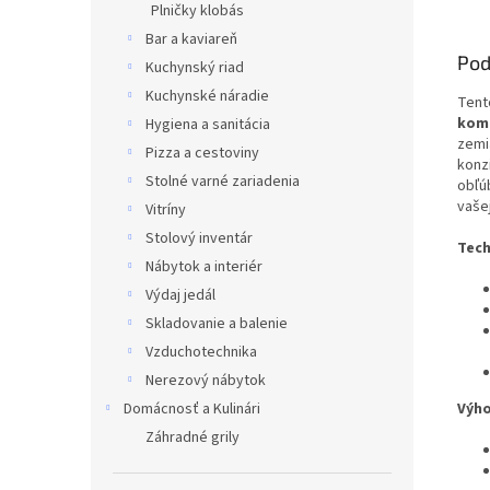
Plničky klobás
Bar a kaviareň
Pod
Kuchynský riad
Kuchynské náradie
Ten
kom
Hygiena a sanitácia
zemi
Pizza a cestoviny
konz
Stolné varné zariadenia
obľú
vaše
Vitríny
Stolový inventár
Tech
Nábytok a interiér
Výdaj jedál
Skladovanie a balenie
Vzduchotechnika
Nerezový nábytok
Domácnosť a Kulinári
Výho
Záhradné grily