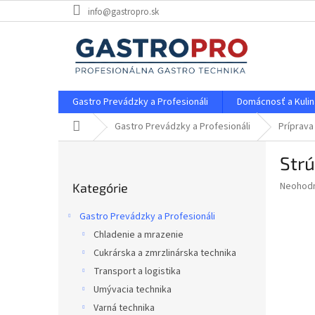
Prejsť
info@gastropro.sk
na
obsah
Gastro Prevádzky a Profesionáli
Domácnosť a Kulin
Domov
Gastro Prevádzky a Profesionáli
Príprava
B
Str
o
Preskočiť
č
Priemer
Neohod
Kategórie
kategórie
n
hodnote
ý
produkt
Gastro Prevádzky a Profesionáli
p
je
Chladenie a mrazenie
0,0
a
z
Cukrárska a zmrzlinárska technika
n
5
e
Transport a logistika
hviezdič
l
Umývacia technika
Varná technika