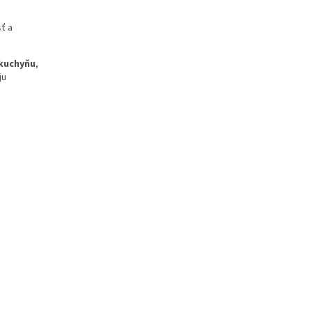
ť a
 kuchyňu
,
ju