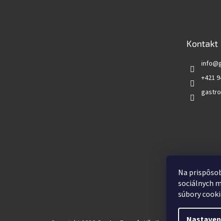
á
p
ä
t
Kontakt
i
e
info
@
+421 9
gastro
Vyhľadá
Na prispôsob
sociálnych m
súbory cooki
Nastaven