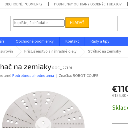
OBCHODNÉ PODMIENKY
PODMIENKY OCHRANY OSOBNÝCH ÚDAJOV
HĽADAŤ
ári
Obchodné podmienky
Kontakt
Rady a tipy
 surovín
Príslušenstvo a náhradné diely
Strúhač na zemiaky
úhač na zemiaky
ROC_ 27191
né
notené
Podrobnosti hodnotenia
Značka:
ROBOT-COUPE
nie
€11
u
€135,30 
Jednotk
Skla
cena:
iek.