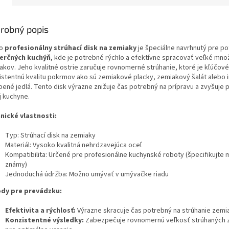
robný popis
to
profesionálny strúhací disk na zemiaky
je špeciálne navrhnutý pre p
erčných kuchýň
, kde je potrebné rýchlo a efektívne spracovať veľké mno
akov. Jeho kvalitné ostrie zaručuje rovnomerné strúhanie, ktoré je kľúčové
istentnú kvalitu pokrmov ako sú zemiakové placky, zemiakový šalát alebo 
bené jedlá. Tento disk výrazne znižuje čas potrebný na prípravu a zvyšuje p
j kuchyne.
nické vlastnosti:
Typ: Strúhací disk na zemiaky
Materiál: Vysoko kvalitná nehrdzavejúca oceľ
Kompatibilita: Určené pre profesionálne kuchynské roboty (špecifikujte m
známy)
Jednoduchá údržba: Možno umývať v umývačke riadu
dy pre prevádzku:
Efektivita a rýchlosť:
Výrazne skracuje čas potrebný na strúhanie zemi
Konzistentné výsledky:
Zabezpečuje rovnomernú veľkosť strúhaných 