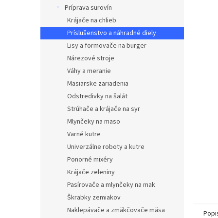
Príprava surovín
Krájače na chlieb
Príslušenstvo a náhradné diely
Lisy a formovače na burger
Nárezové stroje
Váhy a meranie
Mäsiarske zariadenia
Odstredivky na šalát
Strúhače a krájače na syr
Mlynčeky na mäso
Varné kutre
Univerzálne roboty a kutre
Ponorné mixéry
Krájače zeleniny
Pasírovače a mlynčeky na mak
Škrabky zemiakov
Naklepávače a zmäkčovače mäsa
Popi