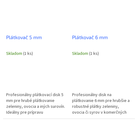
Plátkovač 5 mm
Plátkovač 6 mm
Skladom
(1 ks)
Skladom
(1 ks)
Profesionálny plátkovací disk 5
Profesionálny disk na
mm pre hrubé plátkovanie
plátkovanie 6 mm pre hrubšie a
zeleniny, ovocia a iných surovín.
robustné plátky zeleniny,
Ideálny pre prípravu
ovocia či syrov v komerčných
robustnejších šalátov,
kuchyniach. Zabezpečuje
grilovanie, alebo ako súčasť
jednotnú hrúbku pre dokonalú
zeleninových...
prezentáciu a...