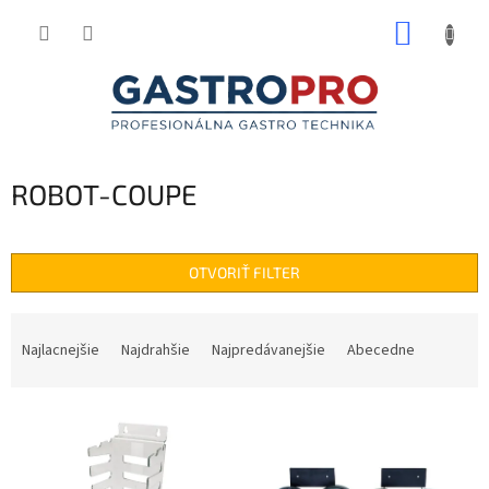
Prejsť
NÁKUP
na
obsah
KOŠÍK
ROBOT-COUPE
OTVORIŤ FILTER
R
a
Najlacnejšie
Najdrahšie
Najpredávanejšie
Abecedne
d
e
V
n
ý
i
p
e