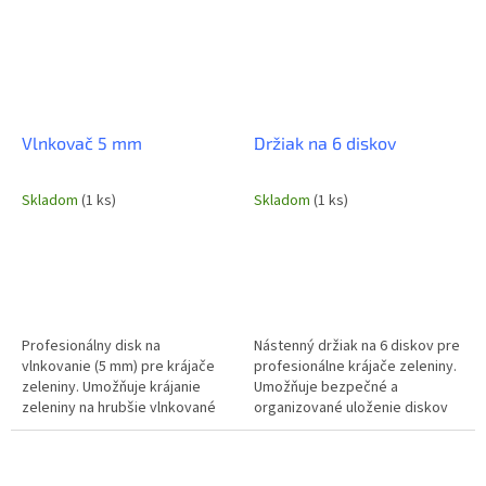
Vlnkovač 5 mm
Držiak na 6 diskov
Skladom
(1 ks)
Skladom
(1 ks)
Profesionálny disk na
Nástenný držiak na 6 diskov pre
vlnkovanie (5 mm) pre krájače
profesionálne krájače zeleniny.
zeleniny. Umožňuje krájanie
Umožňuje bezpečné a
zeleniny na hrubšie vlnkované
organizované uloženie diskov
plátky, ideálne pre šaláty,
na stenu, čím šetrí priestor a
prílohy a dekorácie v
zabezpečuje rýchly prístup....
reštauráciách a...