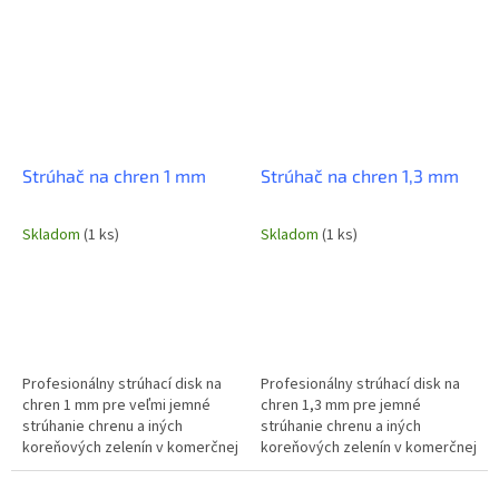
dokonalé...
Strúhač na chren 1 mm
Strúhač na chren 1,3 mm
Skladom
(1 ks)
Skladom
(1 ks)
Profesionálny strúhací disk na
Profesionálny strúhací disk na
chren 1 mm pre veľmi jemné
chren 1,3 mm pre jemné
strúhanie chrenu a iných
strúhanie chrenu a iných
koreňových zelenín v komerčnej
koreňových zelenín v komerčnej
kuchyni. Ideálny pre prípravu
kuchyni. Ideálny pre prípravu
jemných omáčok, príloh alebo
omáčok, príloh alebo ako