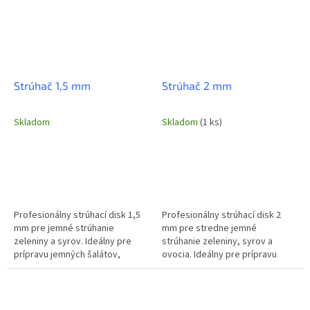
Strúhač 1,5 mm
Strúhač 2 mm
Skladom
Skladom
(1 ks)
Profesionálny strúhací disk 1,5
Profesionálny strúhací disk 2
mm pre jemné strúhanie
mm pre stredne jemné
zeleniny a syrov. Ideálny pre
strúhanie zeleniny, syrov a
prípravu jemných šalátov,
ovocia. Ideálny pre prípravu
posýpok alebo ako základ pre
šalátov, príloh alebo ako súčasť
jemné pyré. Zabezpečuje
rôznych kulinárskych zmesí....
rovnomernú...