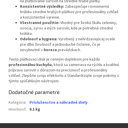
na plátkovanie surovín na stredne hrubé plátky.
Konzistentné výsledky:
Zabezpečuje rovnomernú
hrúbku stredne hrubých plátkov pre profesionálny vzhľad
a konzistentné varenie.
Všestranné použitie:
Vhodný pre širokú škálu zeleniny,
ovocia, syrov a iných surovín, kde je potrebná stredná
hrúbka.
Odolnosť a hygiena:
Vyrobený z nehrdzavejúcej ocele
pre dlhú životnosť a jednoduché čistenie, čo je
nevyhnutné v
horeca
prevádzkach.
Tento plátkovací disk je cenným doplnkom pre každú
profesionálnu kuchyňu
, ktorá sa zameriava na rýchlu a kvalitnú
prípravu surovín s dôrazom na precíznosť a profesionálny
vzhľad. Zlepšite svoju efektivitu a štandardizujte svoje pokrmy s
týmto spoľahlivým nástrojom.
Dodatočné parametre
Kategória
:
Príslušenstvo a náhradné diely
Hmotnosť
:
0.1 kg