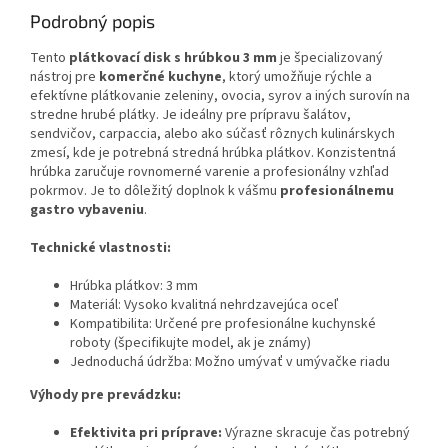
Podrobný popis
Tento
plátkovací disk s hrúbkou 3 mm
je špecializovaný
nástroj pre
komerčné kuchyne
, ktorý umožňuje rýchle a
efektívne plátkovanie zeleniny, ovocia, syrov a iných surovín na
stredne hrubé plátky. Je ideálny pre prípravu šalátov,
sendvičov, carpaccia, alebo ako súčasť rôznych kulinárskych
zmesí, kde je potrebná stredná hrúbka plátkov. Konzistentná
hrúbka zaručuje rovnomerné varenie a profesionálny vzhľad
pokrmov. Je to dôležitý doplnok k vášmu
profesionálnemu
gastro vybaveniu
.
Technické vlastnosti:
Hrúbka plátkov: 3 mm
Materiál: Vysoko kvalitná nehrdzavejúca oceľ
Kompatibilita: Určené pre profesionálne kuchynské
roboty (špecifikujte model, ak je známy)
Jednoduchá údržba: Možno umývať v umývačke riadu
Výhody pre prevádzku:
Efektivita pri príprave:
Výrazne skracuje čas potrebný