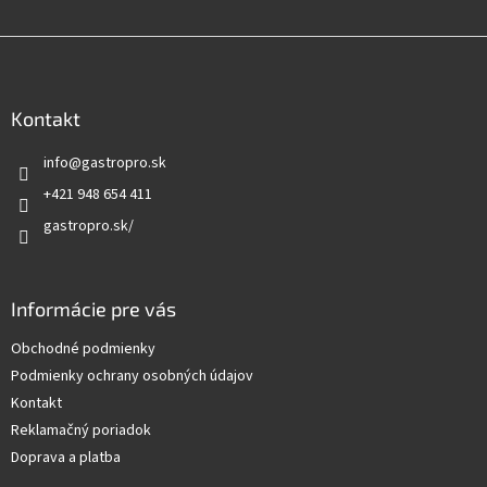
Z
á
p
ä
Kontakt
t
info
@
gastropro.sk
i
e
+421 948 654 411
gastropro.sk/
Informácie pre vás
Obchodné podmienky
Podmienky ochrany osobných údajov
Kontakt
Reklamačný poriadok
Doprava a platba