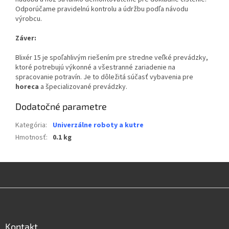
Odporúčame pravidelnú kontrolu a údržbu podľa návodu
výrobcu.
Záver:
Blixér 15 je spoľahlivým riešením pre stredne veľké prevádzky,
ktoré potrebujú výkonné a všestranné zariadenie na
spracovanie potravín. Je to dôležitá súčasť vybavenia pre
horeca
a špecializované prevádzky.
Dodatočné parametre
Kategória
:
Univerzálne roboty a kutre
Hmotnosť
:
0.1 kg
Z
á
p
ä
Kontakt