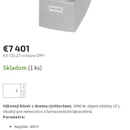
€7 401
€9 103,23 vrátane DPH
Jednotková
Skladom
(1 ks)
cena:
Výkonný blixér s dvoma rýchlosťami
, 3000 W, objem nádoby 15 l,
vhodný pre nemocnice a farmaceutické laboratóriá.
Parametre:
Napätie: 400 V