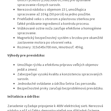
dvoch rýchlostí (1500/3000 ot./min) pre optimálne
spracovanie rôznych surovín.
Nerezová nádoba s objemom 15 l, umožňujúca
spracovanie až 10 kg (50 porcií) na jedno použitie.
Priehľadné veko s otvorom a plastovou stierkou pre
ľahké pridávanie ingrediencií a kontrolu procesu.
Vrúbkované ostrie noža zaisťuje efektívne a homogénne
spracovanie.
Magnetický bezpečnostný systém s brzdou pre okamžité
zastavenie motora po otvorení veka.
Rozmery: 315x545x700 mm, Hmotnosť: 49 kg.
Výhody pre prevádzku:
Umožňuje rýchlu a efektívnu prípravu veľkých objemov
jedál a zmesí.
Zabezpečuje vysokú kvalitu a konzistenciu spracovaných
surovín.
Jednoduché ovládanie a údržba šetria čas personálu.
Bezpečnostné prvky zaručujú bezproblémovú prevádzku.
Inštalácia a údržba:
Zariadenie vyžaduje pripojenie k 400V elektrickej sieti. Nerezová
nádoba a nôž sú ľahko demontovateľné pre dôkladné čistenie.