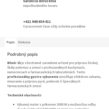
Garancia doručenia
nepoškodeného tovaru
+421 948 654 411
V pracovnom čase vždy ochotne poradíme
Popis
Diskusia
Podrobný popis
Blixér 15
je všestranné zariadenie určené pre prípravu širokej
škály pokrmov a zmesí v profesionálnych kuchyniach,
nemocniciach a farmaceutických laboratóriách. Tento
profesionálny gastro vybavenie
umožňuje efektívne sekanie,
mixovanie a prípravu pyré, polievok či špeciálnych
farmaceutických zmesí.
Technické vlastnosti:
Výkonný motor s príkonom 3000 W a možnosťou voľby