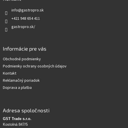
t
info
@
gastropro.sk
i
e
+421 948 654 411
gastropro.sk/
Informácie pre vás
Obchodné podmienky
Podmienky ochrany osobných údajov
Kontakt
Reklamačný poriadok
Doprava a platba
Adresa spoločnosti
GST Trade s.r.o.
Kostolná 847/5