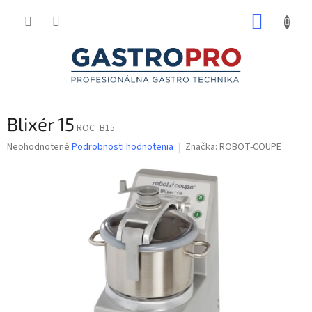
Prejsť
NÁKUP
na
obsah
KOŠÍK
Blixér 15
ROC_B15
Priemerné
Neohodnotené
Podrobnosti hodnotenia
Značka:
ROBOT-COUPE
hodnotenie
produktu
je
0,0
z
5
hviezdičiek.