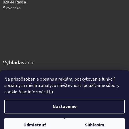
029 44 Rabča
Slovensko
Vyhľadávanie
HĽADAŤ
Na prispôsobenie obsahu a reklám, poskytovanie funkcií
sociálnych médií a analýzu návštevnosti používame súbory
cookie. Viac informácií
tu
.
Vytvoril Shoptet
Nastavenie
Copyright 2026
GastroPro.sk
. Všetky práva vyhradené.
Upraviť
Odmietnuť
Súhlasím
nastavenie cookies