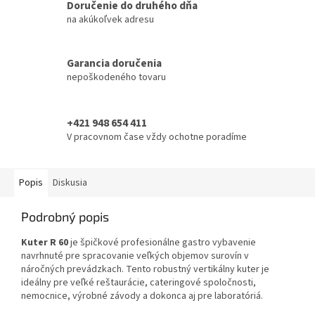
Doručenie do druhého dňa
na akúkoľvek adresu
Garancia doručenia
nepoškodeného tovaru
+421 948 654 411
V pracovnom čase vždy ochotne poradíme
Popis
Diskusia
Podrobný popis
Kuter R 60
je špičkové profesionálne gastro vybavenie
navrhnuté pre spracovanie veľkých objemov surovín v
náročných prevádzkach. Tento robustný vertikálny kuter je
ideálny pre veľké reštaurácie, cateringové spoločnosti,
nemocnice, výrobné závody a dokonca aj pre laboratóriá.