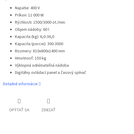
Napätie: 400 V
Príkon: 11 000 W
Rýchlosti: 1500/3000 ot./min.
Objem nádoby: 60 l
Kapacita (kg): 6,0-36,0
Kapacita (porcie): 300-3000
Rozmery: 810x600x1400 mm
Hmotnosť: 150 kg
Výklopná odnímateľná nádoba
Digitálny ovládací panel a časový spínač
Detailné informácie
OPÝTAŤ SA
ZDIEĽAŤ