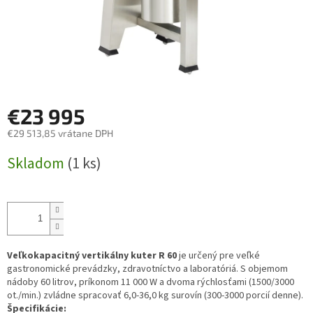
€23 995
€29 513,85 vrátane DPH
Jednotková
Skladom
(1 ks)
cena:
Veľkokapacitný vertikálny kuter R 60
je určený pre veľké
gastronomické prevádzky, zdravotníctvo a laboratóriá. S objemom
nádoby 60 litrov, príkonom 11 000 W a dvoma rýchlosťami (1500/3000
ot./min.) zvládne spracovať 6,0-36,0 kg surovín (300-3000 porcií denne).
Špecifikácie: