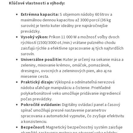
Kľúčové vlastnosti a výhody:
Extrémna kapacita:
S objemom nádoby 60 litrov a
maximálnou dennou kapacitou až 3000 porcií (36 kg
surovín) je tento kuter ideálny pre najnáročnejšie
prevádzky.
Vysoký výkon:
Príkon 11 000 W a možnosť voľby dvoch
rýchlostí (1500/3000 ot./min.) vrátane pulzného chodu
zaisťujú rýchle a efektívne spracovanie aj tých najtvrdších
surovín.
Univerzálne použitie:
Kuter je určený na sekanie mäsa a
zeleniny, mixovanie krémov, omáčok, pomazánok,
dresingov, ovocných a zeleninových pien, ako aj na
miesenie cesta.
Praktický dizajn:
Výklopná a odnímateľná nerezová
nádoba uľahčuje manipuláciu a čistenie. Priehľadné
polykarbonátové veko umožňuje pridávanie ingrediencií
počas prevádzky.
Pokročilé ovládanie:
Digitálny ovládací panel a časový
spínač umožňujú presné nastavenie parametrov
spracovania a automatické vypnutie, čo zvyšuje efektivitu
a konzistenciu.
Bezpečnosť:
Magnetický bezpečnostný systém zaisťuje
okamžité zastavenie motora po otvorení veka nádoby.