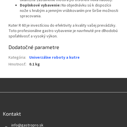
Doplnkové vybavenie:
Na objednávku sú k dispozícii
nože s hrubým a jemným vrúbkovaním pre širšie možnosti
spracovania.
Kuter R 60 je investíciou do efektivity a kvality vašej prevádzky.
Toto profesionálne gastro vybavenie je navrhnuté pre dlhodobú
spoľahlivosť a vysoký výkon.
Dodatočné parametre
Kategória
:
Univerzálne roboty a kutre
Hmotnosť
:
0.1 kg
Z
á
p
ä
Kontakt
t
info
@
gastropro.sk
i