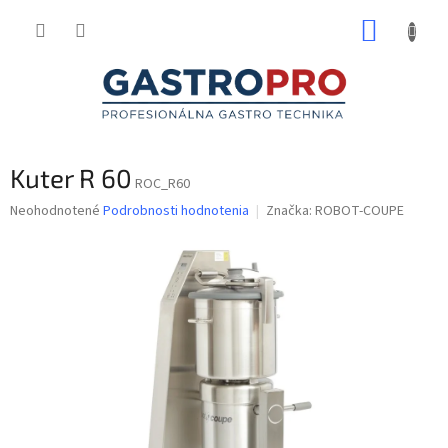
Prejsť
NÁKUP
na
obsah
KOŠÍK
Kuter R 60
ROC_R60
Priemerné
Neohodnotené
Podrobnosti hodnotenia
Značka:
ROBOT-COUPE
hodnotenie
produktu
je
0,0
z
5
hviezdičiek.