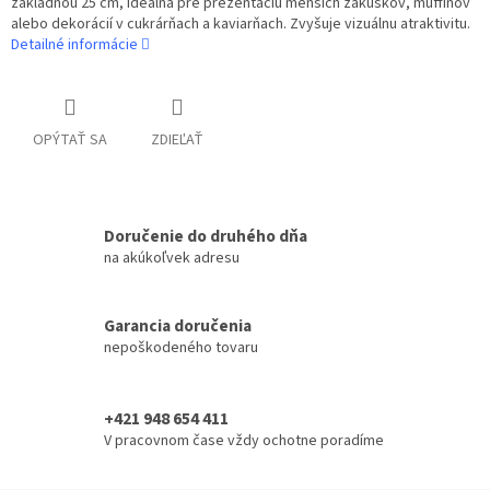
základňou 25 cm, ideálna pre prezentáciu menších zákuskov, muffinov
alebo dekorácií v cukrárňach a kaviarňach. Zvyšuje vizuálnu atraktivitu.
Detailné informácie
OPÝTAŤ SA
ZDIEĽAŤ
Doručenie do druhého dňa
na akúkoľvek adresu
Garancia doručenia
nepoškodeného tovaru
+421 948 654 411
V pracovnom čase vždy ochotne poradíme