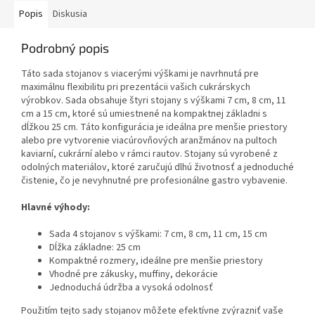
Popis
Diskusia
Podrobný popis
Táto sada stojanov s viacerými výškami je navrhnutá pre
maximálnu flexibilitu pri prezentácii vašich cukrárskych
výrobkov. Sada obsahuje štyri stojany s výškami 7 cm, 8 cm, 11
cm a 15 cm, ktoré sú umiestnené na kompaktnej základni s
dĺžkou 25 cm. Táto konfigurácia je ideálna pre menšie priestory
alebo pre vytvorenie viacúrovňových aranžmánov na pultoch
kaviarní, cukrární alebo v rámci rautov. Stojany sú vyrobené z
odolných materiálov, ktoré zaručujú dlhú životnosť a jednoduché
čistenie, čo je nevyhnutné pre profesionálne gastro vybavenie.
Hlavné výhody:
Sada 4 stojanov s výškami: 7 cm, 8 cm, 11 cm, 15 cm
Dĺžka základne: 25 cm
Kompaktné rozmery, ideálne pre menšie priestory
Vhodné pre zákusky, muffiny, dekorácie
Jednoduchá údržba a vysoká odolnosť
Použitím tejto sady stojanov môžete efektívne zvýrazniť vaše