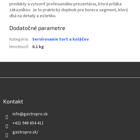
produkty a vytvoriť profesionálnu prezentáciu, ktorá priláka
zákazníkov. Je to praktický doplnok pre horeca segment, ktorý
dbá na detaily a estetiku.
Dodatočné parametre
Kategória
:
Servírovanie tort a koláčov
Hmotnosť
:
0.1 kg
Z
á
p
ä
Kontakt
t
info
@
gastropro.sk
i
e
+421 948 654 411
gastropro.sk/