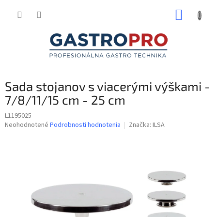
Prejsť
NÁKUP
na
obsah
KOŠÍK
Sada stojanov s viacerými výškami -
7/8/11/15 cm - 25 cm
L1195025
Priemerné
Neohodnotené
Podrobnosti hodnotenia
Značka:
ILSA
hodnotenie
produktu
je
0,0
z
5
hviezdičiek.