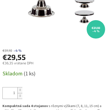
€31,10
–4 %
€31,10
–4 %
€29,55
€36,35 vrátane DPH
Jednotková
Skladom
(1 ks)
cena:
Kompaktná sada 4 stojanov
s rôznymi výškami (7, 8, 11, 15 cm) a