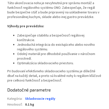
Táto ukončovacia noha je nevyhnutná pre správnu montáž a
funkčnosť regálového systému ONO. Zabezpečuje, že regál
bude bezpečne stáť a bude pripravený na uskladnenie tovaru v
profesionálnej kuchyni, sklade alebo inej gastro prevádzke.
Výhody pre prevádzku:
Zabezpečuje stabilitu a bezpečnosť regálovej
konštrukcie.
Jednoduchá integrácia do existujúceho alebo nového
regálového systému.
Odolný materiál pre dlhodobé používanie v náročnom
prostredí.
Optimalizácia skladovacieho priestoru.
Pri budovaní efektívneho skladovacieho systému je dôležité
dbať na každý detail, a preto sú kvalitné nohy k regálom kľúčové
pre celkovú funkčnosť a bezpečnosť.
Dodatočné parametre
Kategória
:
Skladovacie regály
Hmotnosť
:
0.1 kg