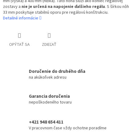
mm (výška) a 400 mm (hĺbka). Táto noha slúži ako koniec regálovej
zostavy a
nie je určená na napojenie ďalšieho regálu
. S šírkou nôh
33 mm poskytuje stabilnú oporu pre regálovú konštrukciu.
Detailné informácie
OPÝTAŤ SA
ZDIEĽAŤ
Doručenie do druhého dňa
na akúkoľvek adresu
Garancia doručenia
nepoškodeného tovaru
+421 948 654 411
V pracovnom čase vždy ochotne poradíme