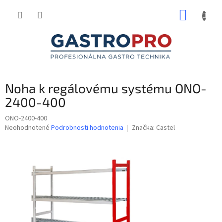
Prejsť
NÁKUP
na
obsah
KOŠÍK
Noha k regálovému systému ONO-
2400-400
ONO-2400-400
Priemerné
Neohodnotené
Podrobnosti hodnotenia
Značka:
Castel
hodnotenie
produktu
je
0,0
z
5
hviezdičiek.