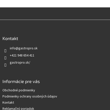
Z
á
p
ä
Kontakt
t
info
@
gastropro.sk
i
e
+421 948 654 411
gastropro.sk/
Informácie pre vás
Obchodné podmienky
Podmienky ochrany osobných údajov
Kontakt
Reklamačný poriadok