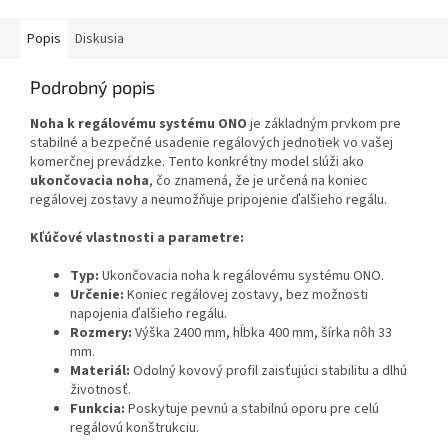
Popis
Diskusia
Podrobný popis
Noha k regálovému systému ONO
je základným prvkom pre
stabilné a bezpečné usadenie regálových jednotiek vo vašej
komerčnej prevádzke. Tento konkrétny model slúži ako
ukončovacia noha
, čo znamená, že je určená na koniec
regálovej zostavy a neumožňuje pripojenie ďalšieho regálu.
Kľúčové vlastnosti a parametre:
Typ:
Ukončovacia noha k regálovému systému ONO.
Určenie:
Koniec regálovej zostavy, bez možnosti
napojenia ďalšieho regálu.
Rozmery:
Výška 2400 mm, hĺbka 400 mm, šírka nôh 33
mm.
Materiál:
Odolný kovový profil zaisťujúci stabilitu a dlhú
životnosť.
Funkcia:
Poskytuje pevnú a stabilnú oporu pre celú
regálovú konštrukciu.