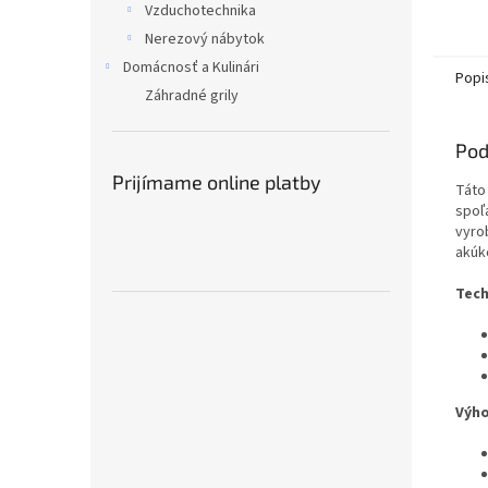
Vzduchotechnika
Nerezový nábytok
Domácnosť a Kulinári
Popi
Záhradné grily
Pod
Prijímame online platby
Táto
spoľ
vyro
akúk
Tech
Výho