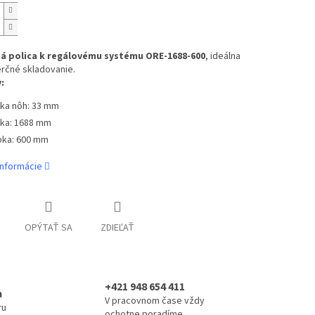
á polica k regálovému systému ORE-1688-600
, ideálna
rčné skladovanie.
:
rka nôh: 33 mm
rka: 1688 mm
bka: 600 mm
informácie
OPÝTAŤ SA
ZDIEĽAŤ
+421 948 654 411
a
V pracovnom čase vždy
ru
ochotne poradíme