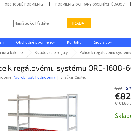
OBCHODNÉ PODMIENKY
PODMIENKY OCHRANY OSOBNÝCH ÚDAJOV
HĽADAŤ
ári
Obchodné podmienky
Kontakt
Rady a tipy
nie a balenie
Skladovacie regály
Police k regálovému systém
ice k regálovému systému ORE-1688-
né
notené
Podrobnosti hodnotenia
Značka:
Castel
nie
u
€87
–5 
€82
€101,66 
Jednotk
Skla
iek.
cena: