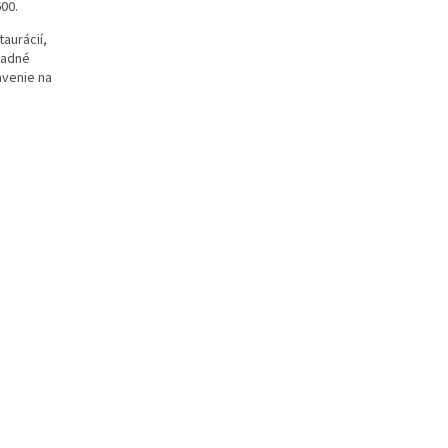
00.
aurácií,
ľadné
avenie na