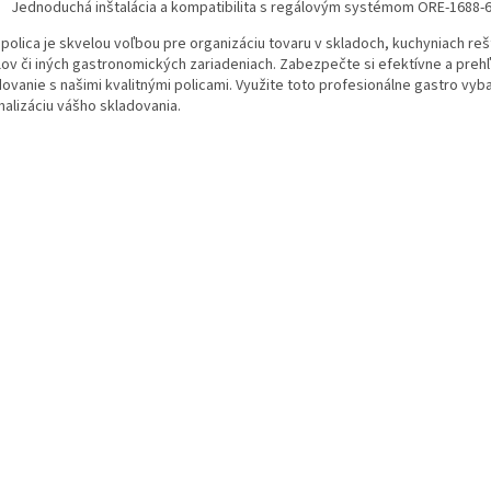
Jednoduchá inštalácia a kompatibilita s regálovým systémom ORE-1688-6
polica je skvelou voľbou pre organizáciu tovaru v skladoch, kuchyniach rešt
lov či iných gastronomických zariadeniach. Zabezpečte si efektívne a preh
dovanie s našimi kvalitnými policami. Využite toto profesionálne gastro vyb
malizáciu vášho skladovania.