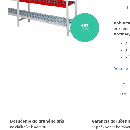
Robustn
€87
pre kome
–5 %
Rozmery
Ší
Ší
Hĺ
Detailné 
TLAČ
Doručenie do druhého dňa
Garancia doručeni
na akúkoľvek adresu
nepoškodeného tova