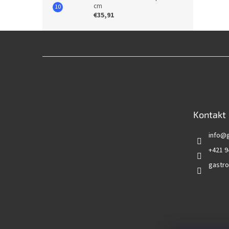
cm
€35,91
Z
á
p
ä
t
Kontakt
i
e
info
@
+421 9
gastro