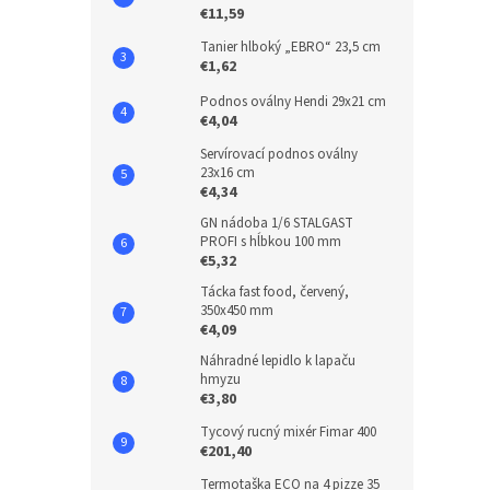
€11,59
Tanier hlboký „EBRO“ 23,5 cm
€1,62
Podnos oválny Hendi 29x21 cm
€4,04
Servírovací podnos oválny
23x16 cm
€4,34
GN nádoba 1/6 STALGAST
PROFI s hĺbkou 100 mm
€5,32
Tácka fast food, červený,
350x450 mm
€4,09
Náhradné lepidlo k lapaču
hmyzu
€3,80
Tycový rucný mixér Fimar 400
€201,40
Termotaška ECO na 4 pizze 35