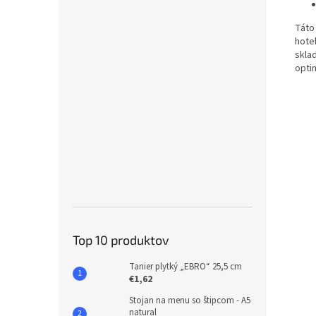
Táto 
hote
skla
opti
Top 10 produktov
Tanier plytký „EBRO“ 25,5 cm
€1,62
Stojan na menu so štipcom - A5
natural