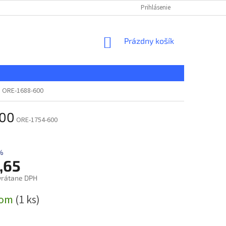
KONTAKT
REKLAMAČNÝ PORIADOK
Prihlásenie
DOPRAVA A PLATBA
NÁKUPNÝ
Prázdny košík
KOŠÍK
u ORE-1688-600
600
ORE-1754-600
%
,65
vrátane DPH
ová
dom
(1 ks)