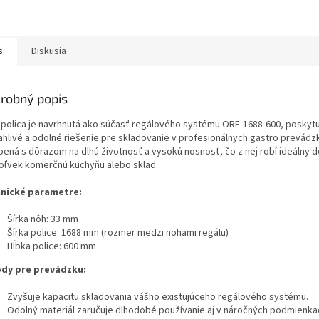
s
Diskusia
robný popis
 polica je navrhnutá ako súčasť regálového systému ORE-1688-600, poskyt
ahlivé a odolné riešenie pre skladovanie v profesionálnych gastro prevádz
bená s dôrazom na dlhú životnosť a vysokú nosnosť, čo z nej robí ideálny 
oľvek komerčnú kuchyňu alebo sklad.
nické parametre:
Šírka nôh: 33 mm
Šírka police: 1688 mm (rozmer medzi nohami regálu)
Hĺbka police: 600 mm
dy pre prevádzku:
Zvyšuje kapacitu skladovania vášho existujúceho regálového systému.
Odolný materiál zaručuje dlhodobé používanie aj v náročných podmienka