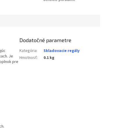
Dodatočné parametre
ujúc
Kategória
:
Skladovacie regály
kach. Je
Hmotnosť
:
0.1 kg
doplnok pre
ch.