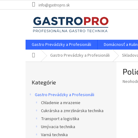
Prejsť
info@gastropro.sk
na
obsah
Gastro Prevádzky a Profesionáli
Domácnosť a Kulin
Domov
Gastro Prevádzky a Profesionáli
Skladova
B
Pol
o
Preskočiť
č
Priemer
Neohod
Kategórie
kategórie
n
hodnote
ý
produkt
Gastro Prevádzky a Profesionáli
p
je
Chladenie a mrazenie
0,0
a
z
Cukrárska a zmrzlinárska technika
n
5
e
Transport a logistika
hviezdič
l
Umývacia technika
Varná technika