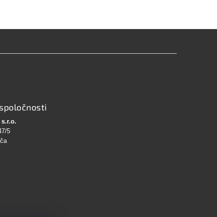
spoločnosti
s.r.o.
47/5
bča