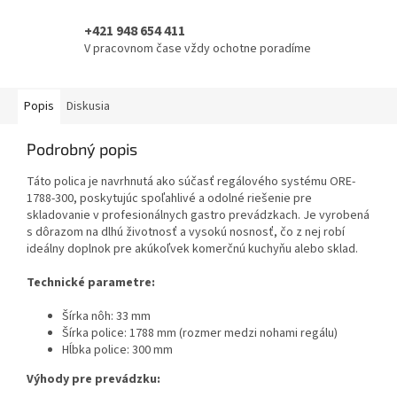
+421 948 654 411
V pracovnom čase vždy ochotne poradíme
Popis
Diskusia
Podrobný popis
Táto polica je navrhnutá ako súčasť regálového systému ORE-
1788-300, poskytujúc spoľahlivé a odolné riešenie pre
skladovanie v profesionálnych gastro prevádzkach. Je vyrobená
s dôrazom na dlhú životnosť a vysokú nosnosť, čo z nej robí
ideálny doplnok pre akúkoľvek komerčnú kuchyňu alebo sklad.
Technické parametre:
Šírka nôh: 33 mm
Šírka police: 1788 mm (rozmer medzi nohami regálu)
Hĺbka police: 300 mm
Výhody pre prevádzku: