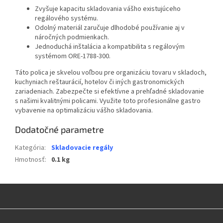
Zvyšuje kapacitu skladovania vášho existujúceho
regálového systému.
Odolný materiál zaručuje dlhodobé používanie aj v
náročných podmienkach.
Jednoduchá inštalácia a kompatibilita s regálovým
systémom ORE-1788-300.
Táto polica je skvelou voľbou pre organizáciu tovaru v skladoch,
kuchyniach reštaurácií, hotelov či iných gastronomických
zariadeniach. Zabezpečte si efektívne a prehľadné skladovanie
s našimi kvalitnými policami. Využite toto profesionálne gastro
vybavenie na optimalizáciu vášho skladovania.
Dodatočné parametre
Kategória
:
Skladovacie regály
Hmotnosť
:
0.1 kg
Z