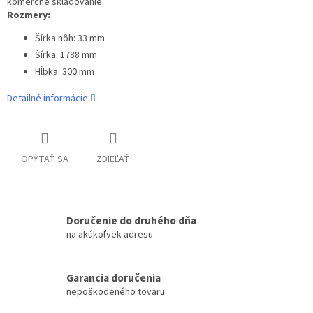
komerčné skladovanie.
Rozmery:
Šírka nôh: 33 mm
Šírka: 1788 mm
Hĺbka: 300 mm
Detailné informácie
OPÝTAŤ SA
ZDIEĽAŤ
Doručenie do druhého dňa
na akúkoľvek adresu
Garancia doručenia
nepoškodeného tovaru