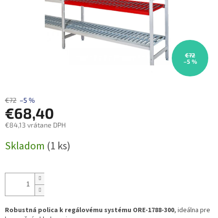
€72
–5 %
€72
–5 %
€68,40
€84,13 vrátane DPH
Jednotková
Skladom
(1 ks)
cena:
Robustná polica k regálovému systému ORE-1788-300
, ideálna pre