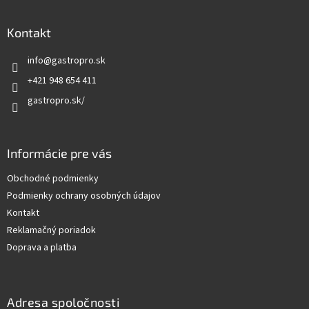
á
p
ä
Kontakt
t
info
@
gastropro.sk
i
e
+421 948 654 411
gastropro.sk/
Informácie pre vás
Obchodné podmienky
Podmienky ochrany osobných údajov
Kontakt
Reklamačný poriadok
Doprava a platba
Adresa spoločnosti