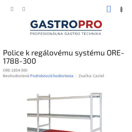
Prejsť
NÁKUP
na
obsah
KOŠÍK
Police k regálovému systému ORE-
1788-300
ORE-1854-300
Priemerné
Neohodnotené
Podrobnosti hodnotenia
Značka:
Castel
hodnotenie
produktu
je
0,0
z
5
hviezdičiek.