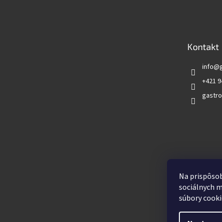
á
p
ä
t
Kontakt
i
e
info
@
+421 9
gastro
Vyhľadá
Na prispôsob
sociálnych m
súbory cooki