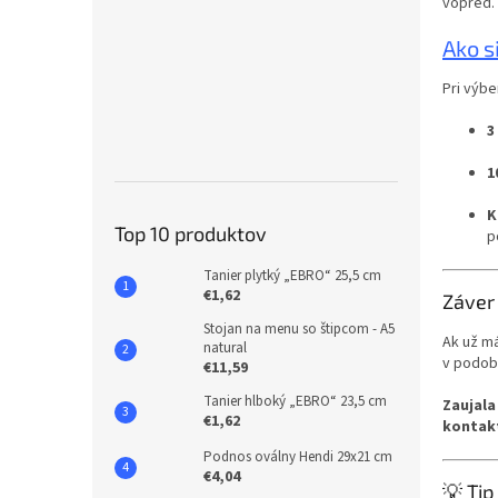
vopred.
Ako s
Pri výb
3
1
K
Top 10 produktov
p
Tanier plytký „EBRO“ 25,5 cm
€1,62
Záver
Stojan na menu so štipcom - A5
Ak už má
natural
v podo
€11,59
Tanier hlboký „EBRO“ 23,5 cm
Zaujala
€1,62
kontakt
Podnos oválny Hendi 29x21 cm
€4,04
💡 Tip