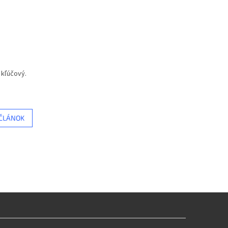
 kľúčový.
 ČLÁNOK