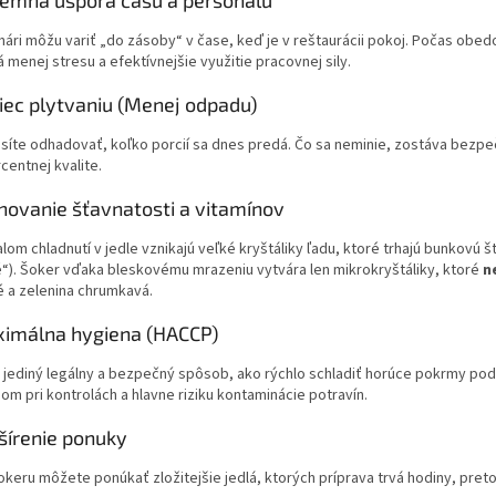
trémna úspora času a personálu
hári môžu variť „do zásoby“ v čase, keď je v reštaurácii pokoj. Počas obe
menej stresu a efektívnejšie využitie pracovnej sily.
iec plytvaniu (Menej odpadu)
íte odhadovať, koľko porcií sa dnes predá. Čo sa neminie, zostáva bezpeč
centnej kvalite.
hovanie šťavnatosti a vitamínov
lom chladnutí v jedle vznikajú veľké kryštáliky ľadu, ktoré trhajú bunkovú
“). Šoker vďaka bleskovému mrazeniu vytvára len mikrokryštáliky, ktoré
n
é a zelenina chrumkavá.
ximálna hygiena (HACCP)
 jediný legálny a bezpečný spôsob, ako rýchlo schladiť horúce pokrmy pod
m pri kontrolách a hlavne riziku kontaminácie potravín.
šírenie ponuky
keru môžete ponúkať zložitejšie jedlá, ktorých príprava trvá hodiny, pretož