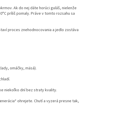
okrmov. Ak do nej dáte horúci guláš, nielenže
10°C
príliš pomaly. Práve v tomto rozsahu sa
aví proces znehodnocovania a jedlo zostáva
klady, omáčky, mäsá).
hladí.
 niekoľko dní bez straty kvality.
erácia“ ohrejete. Chutí a vyzerá presne tak,