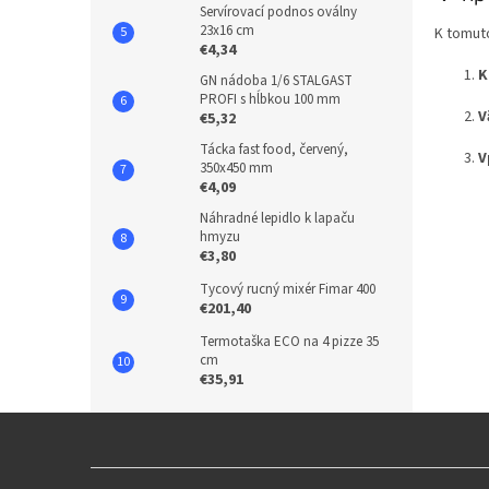
Servírovací podnos oválny
23x16 cm
K tomut
€4,34
K
GN nádoba 1/6 STALGAST
PROFI s hĺbkou 100 mm
V
€5,32
Tácka fast food, červený,
V
350x450 mm
€4,09
Náhradné lepidlo k lapaču
hmyzu
€3,80
Tycový rucný mixér Fimar 400
€201,40
Termotaška ECO na 4 pizze 35
cm
€35,91
Z