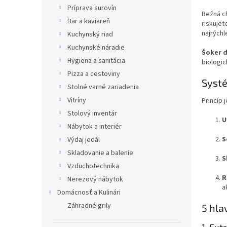
Príprava surovín
Bežná ch
Bar a kaviareň
riskujet
najrýchl
Kuchynský riad
Kuchynské náradie
Šoker d
Hygiena a sanitácia
biologi
Pizza a cestoviny
Systé
Stolné varné zariadenia
Vitríny
Princíp 
Stolový inventár
U
Nábytok a interiér
S
Výdaj jedál
Skladovanie a balenie
S
Vzduchotechnika
R
Nerezový nábytok
a
Domácnosť a Kulinári
Záhradné grily
5 hla