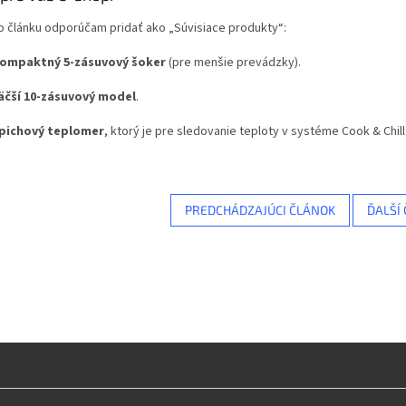
o článku odporúčam pridať ako „Súvisiace produkty“:
ompaktný 5-zásuvový šoker
(pre menšie prevádzky).
äčší 10-zásuvový model
.
pichový teplomer
, ktorý je pre sledovanie teploty v systéme Cook & Chill
PREDCHÁDZAJÚCI ČLÁNOK
ĎALŠÍ