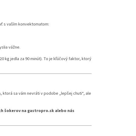
vať s vaším konvektomatom:
slia vážne.
20 kg jedla za 90 minút). To je kľúčový faktor, ktorý
 ktorá sa vám nevráti v podobe „lepšej chuti“, ale
ych šokerov na gastropro.sk alebo nás