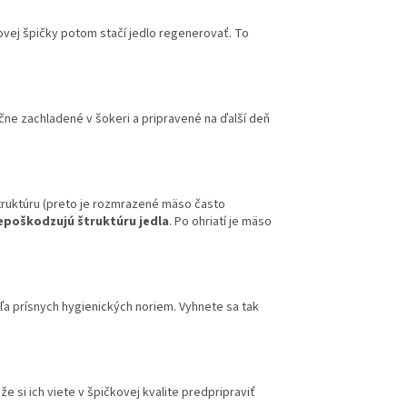
dovej špičky potom stačí jedlo regenerovať. To
ne zachladené v šokeri a pripravené na ďalší deň
 štruktúru (preto je rozmrazené mäso často
epoškodzujú štruktúru jedla
. Po ohriatí je mäso
ľa prísnych hygienických noriem. Vyhnete sa tak
e si ich viete v špičkovej kvalite predpripraviť