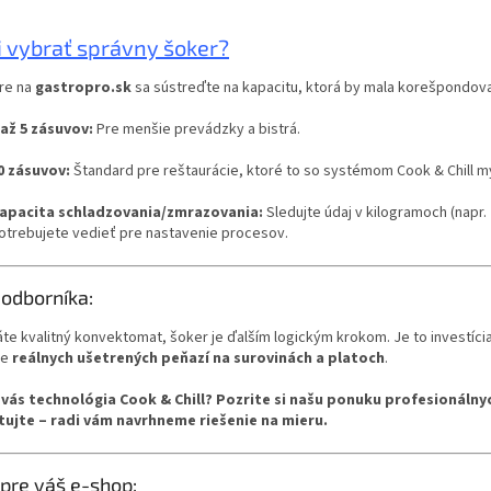
i vybrať správny šoker?
ere na
gastropro.sk
sa sústreďte na kapacitu, ktorá by mala korešpondo
 až 5 zásuvov:
Pre menšie prevádzky a bistrá.
0 zásuvov:
Štandard pre reštaurácie, ktoré to so systémom Cook & Chill my
apacita schladzovania/zmrazovania:
Sledujte údaj v kilogramoch (napr. 
otrebujete vedieť pre nastavenie procesov.
 odborníka:
te kvalitný konvektomat, šoker je ďalším logickým krokom. Je to investícia,
be
reálnych ušetrených peňazí na surovinách a platoch
.
 vás technológia Cook & Chill? Pozrite si našu ponuku profesionáln
ujte – radi vám navrhneme riešenie na mieru.
 pre váš e-shop: