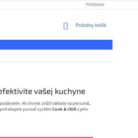
KONTAKT
REKLAMAČNÝ PORIADOK
Prihlásenie
DOPRAVA A PLATBA
NÁKUPNÝ
Prázdny košík
KOŠÍK
efektivite vašej kuchyne
podávaním. Ak chcete znížiť náklady na personál,
y, potrebujete poznať systém
Cook & Chill
a jeho