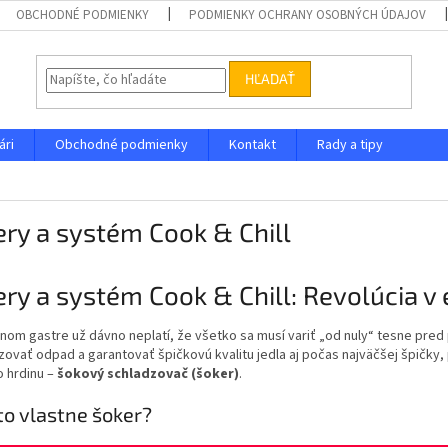
OBCHODNÉ PODMIENKY
PODMIENKY OCHRANY OSOBNÝCH ÚDAJOV
HĽADAŤ
ári
Obchodné podmienky
Kontakt
Rady a tipy
ry a systém Cook & Chill
ry a systém Cook & Chill: Revolúcia v 
om gastre už dávno neplatí, že všetko sa musí variť „od nuly“ tesne pred 
zovať odpad a garantovať špičkovú kvalitu jedla aj počas najväčšej špičk
o hrdinu –
šokový schladzovač (šoker)
.
 to vlastne šoker?