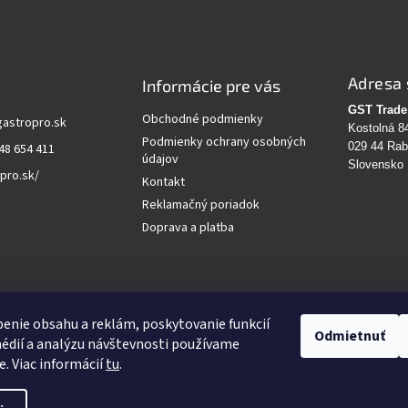
Adresa 
Informácie pre vás
GST Trade 
Obchodné podmienky
gastropro.sk
Kostolná 8
Podmienky ochrany osobných
029 44 Ra
48 654 411
údajov
Slovensko
pro.sk/
Kontakt
Reklamačný poriadok
Doprava a platba
vanie
enie obsahu a reklám, poskytovanie funkcií
Odmietnuť
édií a analýzu návštevnosti používame
HĽADAŤ
e. Viac informácií
tu
.