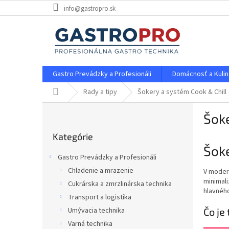
Prejsť
info@gastropro.sk
na
obsah
Gastro Prevádzky a Profesionáli
Domácnosť a Kulin
Domov
Rady a tipy
Šokery a systém Cook & Chill
B
Šoke
o
Preskočiť
č
Kategórie
kategórie
n
Šoke
ý
Gastro Prevádzky a Profesionáli
p
Chladenie a mrazenie
V modern
a
minimali
Cukrárska a zmrzlinárska technika
n
hlavnéh
e
Transport a logistika
l
Čo je
Umývacia technika
Varná technika