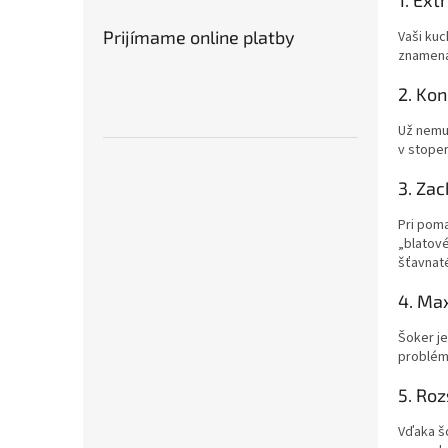
1. Ex
Prijímame online platby
Vaši kuc
znamená 
2. Kon
Už nemus
v stoper
3. Zac
Pri poma
„blatové
šťavnat
4. Ma
Šoker je
problémo
5. Roz
Vďaka šo