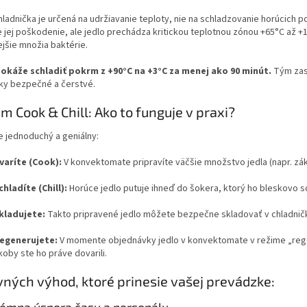
ladnička je určená na udržiavanie teploty, nie na schladzovanie horúcich p
e jej poškodenie, ale jedlo prechádza kritickou teplotnou zónou
+65°C
až
+
ejšie množia baktérie.
okáže schladiť pokrm z
+90°C
na
+3°C
za menej ako 90 minút.
Tým zast
cky bezpečné a čerstvé.
m Cook & Chill: Ako to funguje v praxi?
je jednoduchý a geniálny:
varíte (Cook):
V konvektomate pripravíte väčšie množstvo jedla (napr. zá
chladíte (Chill):
Horúce jedlo putuje ihneď do šokera, ktorý ho bleskovo sc
kladujete:
Takto pripravené jedlo môžete bezpečne skladovať v chladničke
egenerujete:
V momente objednávky jedlo v konvektomate v režime „regen
koby ste ho práve dovarili.
vných výhod, ktoré prinesie vašej prevádzke: