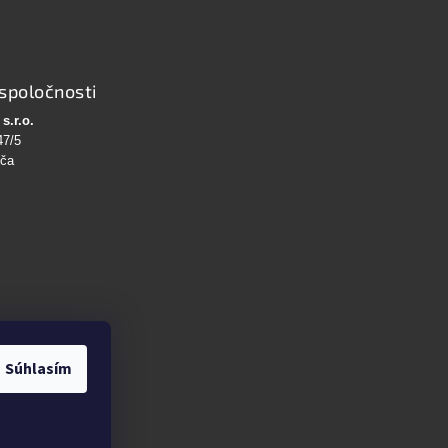
spoločnosti
s.r.o.
47/5
bča
Súhlasím