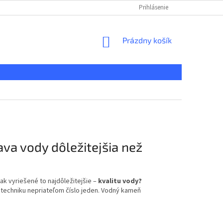
KONTAKT
REKLAMAČNÝ PORIADOK
Prihlásenie
DOPRAVA A PLATBA
NÁKUPNÝ
Prázdny košík
KOŠÍK
ava vody dôležitejšia než
ak vyriešené to najdôležitejšie –
kvalitu vody?
o techniku nepriateľom číslo jeden. Vodný kameň