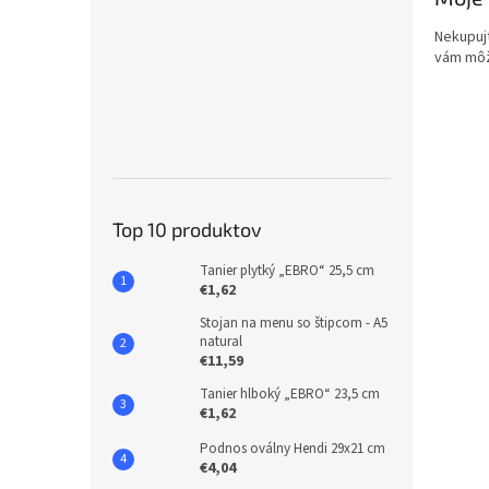
Nekupujt
vám môže
Top 10 produktov
Tanier plytký „EBRO“ 25,5 cm
€1,62
Stojan na menu so štipcom - A5
natural
€11,59
Tanier hlboký „EBRO“ 23,5 cm
€1,62
Podnos oválny Hendi 29x21 cm
€4,04