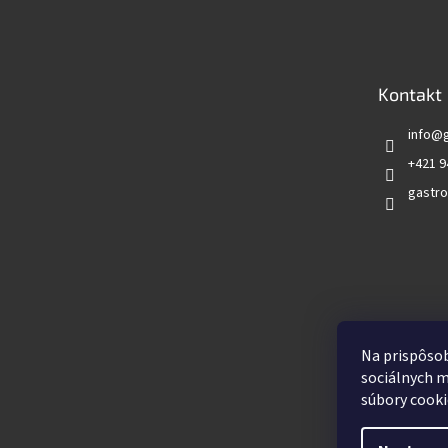
á
p
ä
t
Kontakt
i
e
info
@
+421 9
gastro
Vyhľadá
Na prispôsob
sociálnych m
súbory cooki