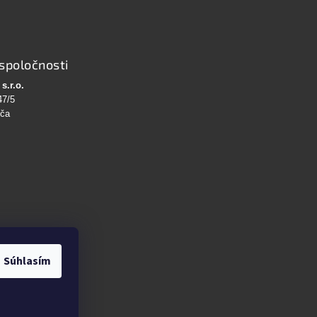
spoločnosti
s.r.o.
47/5
bča
Súhlasím