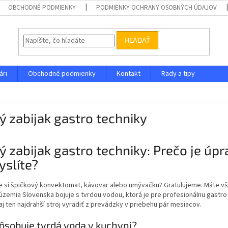
OBCHODNÉ PODMIENKY
PODMIENKY OCHRANY OSOBNÝCH ÚDAJOV
HĽADAŤ
ári
Obchodné podmienky
Kontakt
Rady a tipy
ý zabijak gastro techniky
ý zabijak gastro techniky: Prečo je úpr
yslíte?
te si špičkový konvektomat, kávovar alebo umývačku? Gratulujeme. Máte vš
územia Slovenska bojuje s tvrdou vodou, ktorá je pre profesionálnu gastr
j ten najdrahší stroj vyradiť z prevádzky v priebehu pár mesiacov.
ôsobuje tvrdá voda v kuchyni?