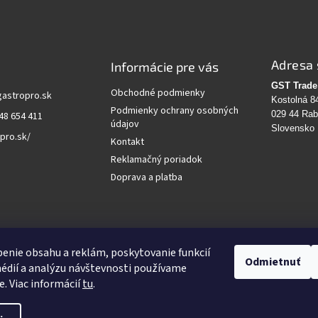
Adresa 
Informácie pre vás
GST Trade 
Obchodné podmienky
gastropro.sk
Kostolná 8
Podmienky ochrany osobných
029 44 Ra
48 654 411
údajov
Slovensko
pro.sk/
Kontakt
Reklamačný poriadok
Doprava a platba
vanie
enie obsahu a reklám, poskytovanie funkcií
Odmietnuť
édií a analýzu návštevnosti používame
HĽADAŤ
e. Viac informácií
tu
.