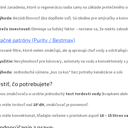
ntné zariadenia, ktoré si regeneráciu riadia samy na základe pretečeného 
ýhoda:
Bezúdržbovosť (iba dopĺňate soľ). Sú ideálne pre umývačky a kon
rečo investovať:
Eliminuje sa ľudský faktor – nestane sa, že niekto zab
tračné patróny (Purity / Bestmax)
zované filtre, ktoré nielen zmäkčujú, ale aj upravujú chuť vody a odstraňujú 
yužitie:
Nevyhnutnosť pre kávovary, automaty na vodu a konvektomaty s
ýhoda:
Jednoduchá výmena „kus za kus“ bez potreby kanalizácie a soli.
istiť, čo potrebujete?
pou zmäkčovača si urobte jednoduchý
test tvrdosti vody
(kvapkami aleb
k máte tvrdosť nad
10°dH
, zmäkčovač je povinnosť.
k máte konvektomat, hľadajte riešenie s prietokom aspoň
10 – 15 litrov 
odporúčanie z praxe: