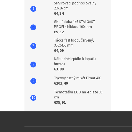
Servírovací podnos oválny
23x16 cm
€4,34
GN nádoba 1/6 STALGAST
PROFI s hĺbkou 100 mm
€5,32
Tácka fast food, červený,
350x450 mm
€4,09
Náhradné lepidlo k lapaču
hmyzu
€3,80
Tycový rucný mixér Fimar 400
€201,40
Termotaška ECO na 4 pizze 35
cm
€35,91
Z