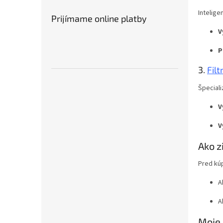
Intelige
Prijímame online platby
V
P
3.
Fil
Špeciali
V
V
Ako z
Pred kú
A
A
Moje 