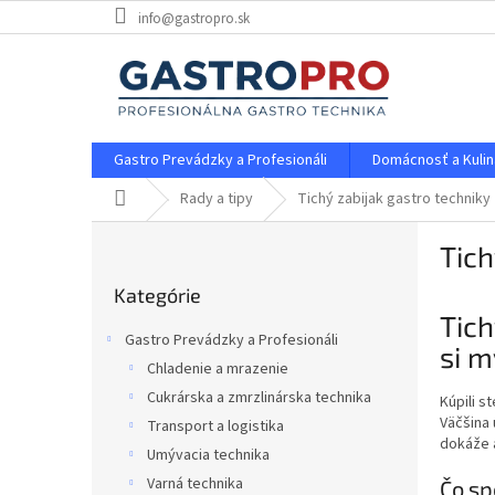
Prejsť
info@gastropro.sk
na
obsah
Gastro Prevádzky a Profesionáli
Domácnosť a Kulin
Domov
Rady a tipy
Tichý zabijak gastro techniky
B
Tich
o
Preskočiť
č
Kategórie
kategórie
n
Tich
ý
Gastro Prevádzky a Profesionáli
si m
p
Chladenie a mrazenie
a
Cukrárska a zmrzlinárska technika
n
Kúpili s
Väčšina 
e
Transport a logistika
dokáže a
l
Umývacia technika
Varná technika
Čo sp