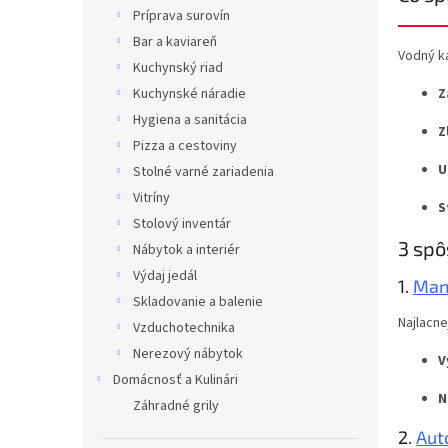
Príprava surovín
Bar a kaviareň
Vodný k
Kuchynský riad
Z
Kuchynské náradie
Hygiena a sanitácia
Z
Pizza a cestoviny
U
Stolné varné zariadenia
Vitríny
S
Stolový inventár
3 spô
Nábytok a interiér
Výdaj jedál
1.
Man
Skladovanie a balenie
Najlacne
Vzduchotechnika
Nerezový nábytok
V
Domácnosť a Kulinári
N
Záhradné grily
2.
Aut