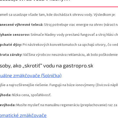
ameň sa usadzuje všade tam, kde dochádza k ohrevu vody. Výsledkom je:
anesené výhrevné telesá:
Stroj potrebuje viac energie na ohrev (nárast n
lyhanie senzorov:
Snímače hladiny vody prestanú fungovať a stroj hlási c
pchaté dýzy:
Pri nástrekových konvektomatoch sa upchajú otvory, čo ve
trata záruky:
Väčšina výrobcov neuznáva reklamáciu, ak bolo poškoden
soby, ako „skrotiť“ vodu na gastropro.sk
uálne zmäkčovače (Solnička)
jšie a najrozšírenejšie riešenie. Fungujú na báze ionovýmeny (živicová nápl
ýhoda:
Nízka cena, spoľahlivosť.
evýhoda:
Musíte myslieť na manuálnu regeneráciu (preplachovanie) raz za č
omatické zmäkčovače