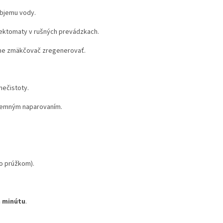
objemu vody.
vektomaty v rušných prevádzkach.
udne zmäkčovač zregenerovať.
nečistoty.
 jemným naparovaním.
o prúžkom).
za minútu
.