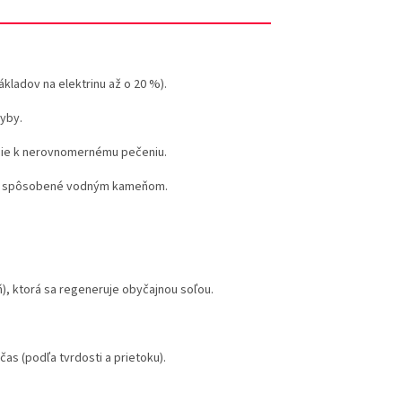
ákladov na elektrinu až o 20 %).
hyby.
die k nerovnomernému pečeniu.
ie spôsobené vodným kameňom.
ň), ktorá sa regeneruje obyčajnou soľou.
as (podľa tvrdosti a prietoku).