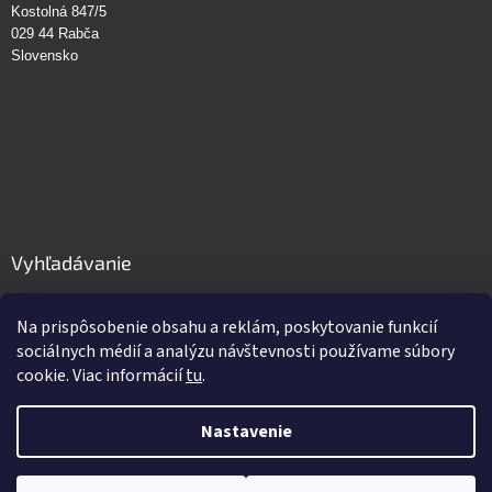
Kostolná 847/5
029 44 Rabča
Slovensko
Vyhľadávanie
HĽADAŤ
Na prispôsobenie obsahu a reklám, poskytovanie funkcií
sociálnych médií a analýzu návštevnosti používame súbory
cookie. Viac informácií
tu
.
Vytvoril Shoptet
Nastavenie
Copyright 2026
GastroPro.sk
. Všetky práva vyhradené.
Upraviť