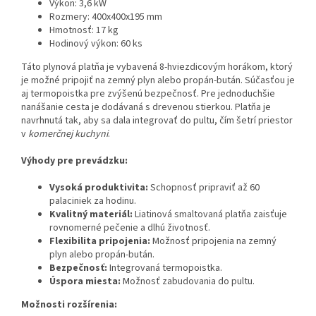
Výkon: 3,6 kW
Rozmery: 400x400x195 mm
Hmotnosť: 17 kg
Hodinový výkon: 60 ks
Táto plynová platňa je vybavená 8-hviezdicovým horákom, ktorý
je možné pripojiť na zemný plyn alebo propán-bután. Súčasťou je
aj termopoistka pre zvýšenú bezpečnosť. Pre jednoduchšie
nanášanie cesta je dodávaná s drevenou stierkou. Platňa je
navrhnutá tak, aby sa dala integrovať do pultu, čím šetrí priestor
v
komerčnej kuchyni
.
Výhody pre prevádzku:
Vysoká produktivita:
Schopnosť pripraviť až 60
palaciniek za hodinu.
Kvalitný materiál:
Liatinová smaltovaná platňa zaisťuje
rovnomerné pečenie a dlhú životnosť.
Flexibilita pripojenia:
Možnosť pripojenia na zemný
plyn alebo propán-bután.
Bezpečnosť:
Integrovaná termopoistka.
Úspora miesta:
Možnosť zabudovania do pultu.
Možnosti rozšírenia: