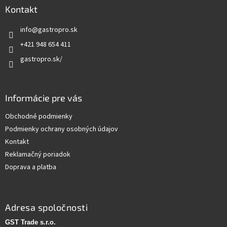
ä
Kontakt
t
info
@
gastropro.sk
i
e
+421 948 654 411
gastropro.sk/
Informácie pre vás
Obchodné podmienky
Podmienky ochrany osobných údajov
Kontakt
Reklamačný poriadok
Doprava a platba
Adresa spoločnosti
GST Trade s.r.o.