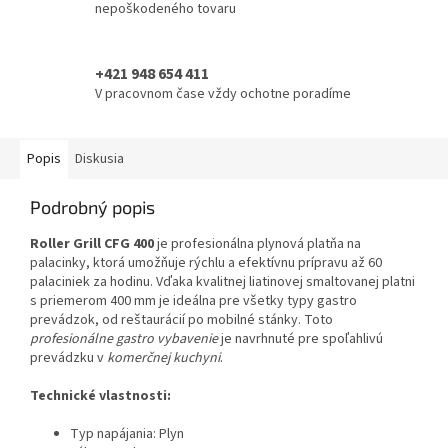
nepoškodeného tovaru
+421 948 654 411
V pracovnom čase vždy ochotne poradíme
Popis
Diskusia
Podrobný popis
Roller Grill CFG 400
je profesionálna plynová platňa na
palacinky, ktorá umožňuje rýchlu a efektívnu prípravu až 60
palaciniek za hodinu. Vďaka kvalitnej liatinovej smaltovanej platni
s priemerom 400 mm je ideálna pre všetky typy gastro
prevádzok, od reštaurácií po mobilné stánky. Toto
profesionálne gastro vybavenie
je navrhnuté pre spoľahlivú
prevádzku v
komerčnej kuchyni
.
Technické vlastnosti:
Typ napájania: Plyn