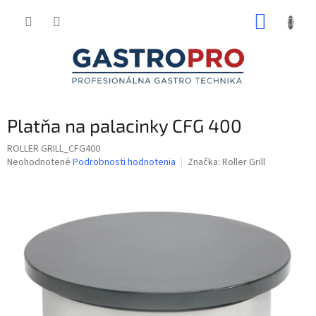
Prejsť
NÁKUP
na
obsah
KOŠÍK
Platňa na palacinky CFG 400
ROLLER GRILL_CFG400
Priemerné
Neohodnotené
Podrobnosti hodnotenia
Značka:
Roller Grill
hodnotenie
produktu
je
0,0
z
5
hviezdičiek.