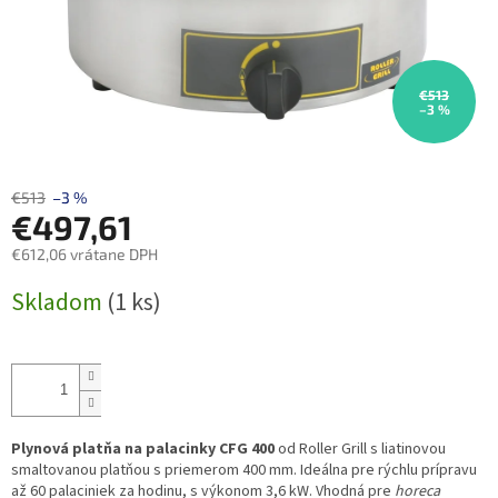
€513
–3 %
€513
–3 %
€497,61
€612,06 vrátane DPH
Jednotková
Skladom
(1 ks)
cena:
Plynová platňa na palacinky CFG 400
od Roller Grill s liatinovou
smaltovanou platňou s priemerom 400 mm. Ideálna pre rýchlu prípravu
až 60 palaciniek za hodinu, s výkonom 3,6 kW. Vhodná pre
horeca