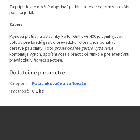
Za príplatok je možné objednať platňu na lievance, čím sa rozšíri
ponuka jedál.
Záver:
Plynová platňa na palacinky Roller Grill CFG 400 je vynikajúcou
voľbou pre každú gastro prevádzku, ktorá chce ponúkať
čerstvé palacinky. Toto
profesionálne gastro vybavenie
kombinuje výkon, spoľahlivosť a praktické funkcie pre efektívnu
prevádzku v
horeca
sektore.
Dodatočné parametre
Kategória
:
Palacinkovače a vaflovače
Hmotnosť
:
0.1 kg
Z
á
p