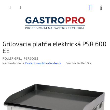
Prejsť
NÁKUP
na
obsah
KOŠÍK
Grilovacia platňa elektrická PSR 600
EE
ROLLER GRILL_PSR600EE
Priemerné
Neohodnotené
Podrobnosti hodnotenia
Značka:
Roller Grill
hodnotenie
produktu
je
0,0
z
5
hviezdičiek.