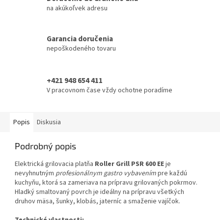
na akúkoľvek adresu
Garancia doručenia
nepoškodeného tovaru
+421 948 654 411
V pracovnom čase vždy ochotne poradíme
Popis
Diskusia
Podrobný popis
Elektrická grilovacia platňa
Roller Grill PSR 600 EE
je
nevyhnutným
profesionálnym gastro vybavením
pre každú
kuchyňu, ktorá sa zameriava na prípravu grilovaných pokrmov.
Hladký smaltovaný povrch je ideálny na prípravu všetkých
druhov mäsa, šunky, klobás, jaterníc a smaženie vajíčok.
Technické vlastnosti: