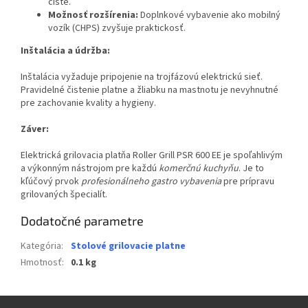
čisté.
Možnosť rozšírenia:
Doplnkové vybavenie ako mobilný
vozík (CHPS) zvyšuje praktickosť.
Inštalácia a údržba:
Inštalácia vyžaduje pripojenie na trojfázovú elektrickú sieť.
Pravidelné čistenie platne a žliabku na mastnotu je nevyhnutné
pre zachovanie kvality a hygieny.
Záver:
Elektrická grilovacia platňa Roller Grill PSR 600 EE je spoľahlivým
a výkonným nástrojom pre každú
komerčnú kuchyňu
. Je to
kľúčový prvok
profesionálneho gastro vybavenia
pre prípravu
grilovaných špecialít.
Dodatočné parametre
Kategória
:
Stolové grilovacie platne
Hmotnosť
:
0.1 kg