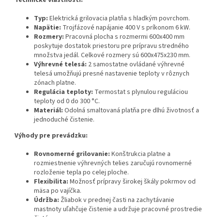
Typ:
Elektrická grilovacia platňa s hladkým povrchom.
Napätie:
Trojfázové napájanie 400 V s príkonom 6 kW.
Rozmery:
Pracovná plocha s rozmermi 600x400 mm
poskytuje dostatok priestoru pre prípravu stredného
množstva jedál. Celkové rozmery sú 600x475x230 mm.
Výhrevné telesá:
2 samostatne ovládané výhrevné
telesá umožňujú presné nastavenie teploty v rôznych
zónach platne.
Regulácia teploty:
Termostat s plynulou reguláciou
teploty od 0 do 300 °C.
Materiál:
Odolná smaltovaná platňa pre dlhú životnosť a
jednoduché čistenie.
Výhody pre prevádzku:
Rovnomerné grilovanie:
Konštrukcia platne a
rozmiestnenie výhrevných telies zaručujú rovnomerné
rozloženie tepla po celej ploche.
Flexibilita:
Možnosť prípravy širokej škály pokrmov od
mäsa po vajíčka.
Údržba:
Žliabok v prednej časti na zachytávanie
mastnoty uľahčuje čistenie a udržuje pracovné prostredie