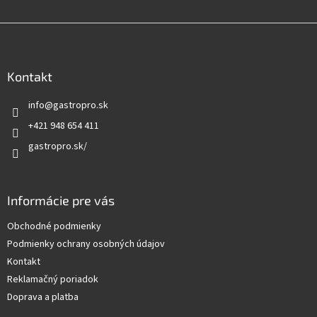
Z
á
p
ä
Kontakt
t
info
@
gastropro.sk
i
e
+421 948 654 411
gastropro.sk/
Informácie pre vás
Obchodné podmienky
Podmienky ochrany osobných údajov
Kontakt
Reklamačný poriadok
Doprava a platba