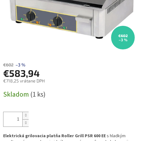
€602
–3 %
€602
–3 %
€583,94
€718,25 vrátane DPH
Jednotková
Skladom
(1 ks)
cena:
Elektrická grilovacia platňa Roller Grill PSR 600 EE
s hladkým