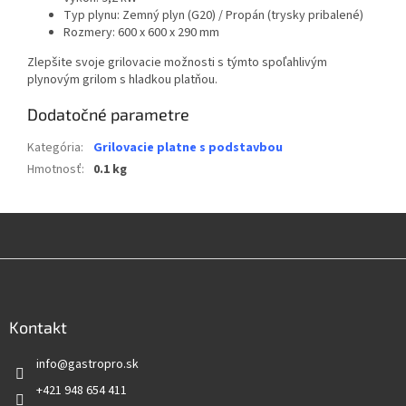
Typ plynu: Zemný plyn (G20) / Propán (trysky pribalené)
Rozmery: 600 x 600 x 290 mm
Zlepšite svoje grilovacie možnosti s týmto spoľahlivým
plynovým grilom s hladkou platňou.
Dodatočné parametre
Kategória
:
Grilovacie platne s podstavbou
Hmotnosť
:
0.1 kg
Z
á
p
ä
Kontakt
t
info
@
gastropro.sk
i
e
+421 948 654 411