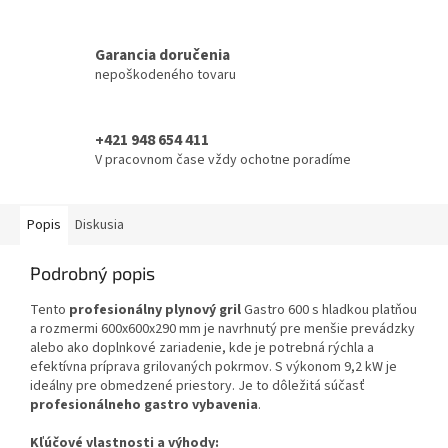
Garancia doručenia
nepoškodeného tovaru
+421 948 654 411
V pracovnom čase vždy ochotne poradíme
Popis
Diskusia
Podrobný popis
Tento
profesionálny plynový gril
Gastro 600 s hladkou platňou
a rozmermi 600x600x290 mm je navrhnutý pre menšie prevádzky
alebo ako doplnkové zariadenie, kde je potrebná rýchla a
efektívna príprava grilovaných pokrmov. S výkonom 9,2 kW je
ideálny pre obmedzené priestory. Je to dôležitá súčasť
profesionálneho gastro vybavenia
.
Kľúčové vlastnosti a výhody: