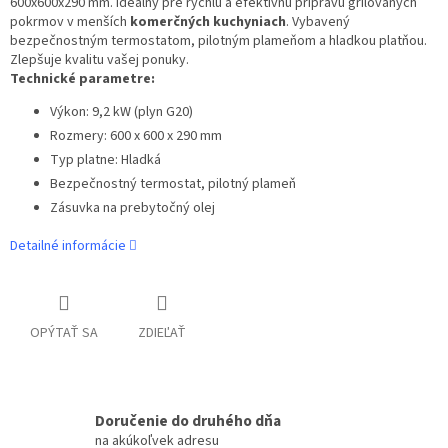
600x600x290 mm. Ideálny pre rýchlu a efektívnu prípravu grilovaných
pokrmov v menších
komerčných kuchyniach
. Vybavený
bezpečnostným termostatom, pilotným plameňom a hladkou platňou.
Zlepšuje kvalitu vašej ponuky.
Technické parametre:
Výkon: 9,2 kW (plyn G20)
Rozmery: 600 x 600 x 290 mm
Typ platne: Hladká
Bezpečnostný termostat, pilotný plameň
Zásuvka na prebytočný olej
Detailné informácie
OPÝTAŤ SA
ZDIEĽAŤ
Doručenie do druhého dňa
na akúkoľvek adresu