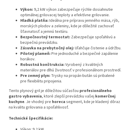
Výkon:
9,2 kW výkon zabezpečuje rýchle dosiahnutie
optimálnej grilovacej teploty a efektívne grilovanie.
Hladká platňa:
Ideálna pre prípravu jemného mäsa, rýb,
morských plodov a zeleniny, kde je dôležité zachovať
šťavnatosť a jemnú textúru.
Bezpečnostný termostat:
Zabezpečuje spoľahlivú a
bezpečnú prevádzku.
Zásuvka na prebytočný olej:
Uľahčuje čistenie a údržbu.
Pilotný plameň:
Pre jednoduché a bezpečné zapálenie
horákov.
Robustná konštrukcia:
Vyrobený z kvalitných
materiálov pre dlhú životnosť v profesionálnom prostredí.
Pre zemný plyn:
Trysky na propán-bután sú pribalené
pre flexibilitu pripojenia.
Tento plynový gril je dôležitou súčasťou
profesionálneho
gastro vybavenia
, ktoré zlepší prevádzku vašej
komerčnej
kuchyne
. Je vhodný pre
horeca
segment, kde je kladený dôraz
na kvalitu grilovania a spoľahlivosť.
Technické špecifikácie:
Výkon: 9,2 kW