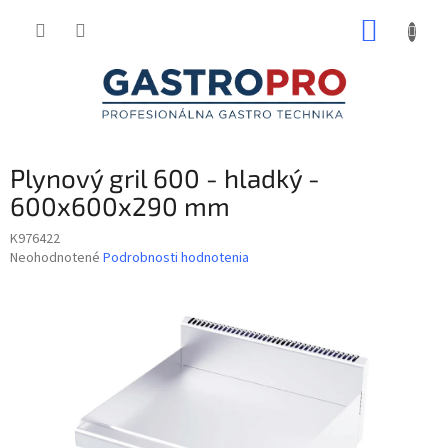
Prejsť
NÁKUP
na
obsah
KOŠÍK
Plynový gril 600 - hladký -
600x600x290 mm
K976422
Priemerné
Neohodnotené
Podrobnosti hodnotenia
hodnotenie
produktu
je
0,0
z
5
hviezdičiek.