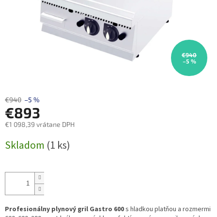
€940
–5 %
€940
–5 %
€893
€1 098,39 vrátane DPH
Jednotková
Skladom
(1 ks)
cena:
Profesionálny plynový gril Gastro 600
s hladkou platňou a rozmermi