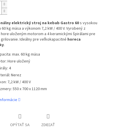
nálny elektrický stroj na kebab Gastro 60
s vysokou
 60 kg mäsa a výkonom 7,2 kW / 400 V. Vyrobený z
s hore uloženým motorom a 4 keramickými špirálami pre
grilovanie. Ideálny pre veľkokapacitné
horeca
ky
.
pacita: max. 60 kg mäsa
tor: Hore uložený
rály: 4
teriál: Nerez
kon: 7,2 kW / 400 V
zmery: 550 x 700 x 1120 mm
informácie
OPÝTAŤ SA
ZDIEĽAŤ