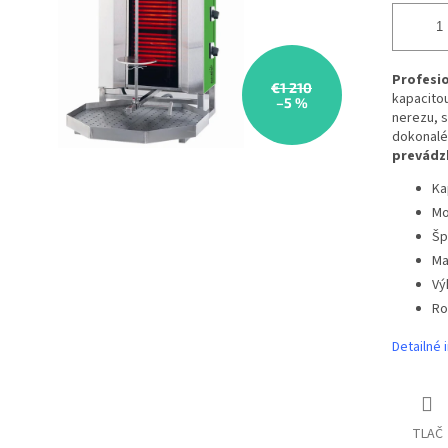
Profesio
€1 210
kapacitou
–5 %
nerezu, 
dokonalé 
prevádz
Ka
Mo
Špi
Ma
Vý
Ro
Detailné 
TLAČ