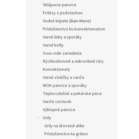
Sklápacie panvice
Fritézy s podstavbou
Vodné kúpele (Bain-Marie)
Príslušenstvo ku konvektomatom
Varné linky a sporáky
Varné kotly
Sous-vide zariadenia
Rýchloohrevné a mikrovlnné rúry
Konvektomaty
Varné stoličky a variče
WOK panvice a sporáky
Teplovzdušné a pekárske pece
Variče cestovín
Výklopné panvice
Grily
Grily na drevené uhlie
Príslušenstvo ku grilom