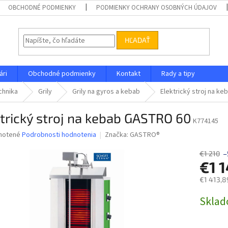
OBCHODNÉ PODMIENKY
PODMIENKY OCHRANY OSOBNÝCH ÚDAJOV
HĽADAŤ
ári
Obchodné podmienky
Kontakt
Rady a tipy
chnika
Grily
Grily na gyros a kebab
Elektrický stroj na k
trický stroj na kebab GASTRO 60
K774145
né
notené
Podrobnosti hodnotenia
Značka:
GASTRO®
nie
u
€1 210
–
€1 
€1 413,8
Jednotk
Skla
iek.
cena: