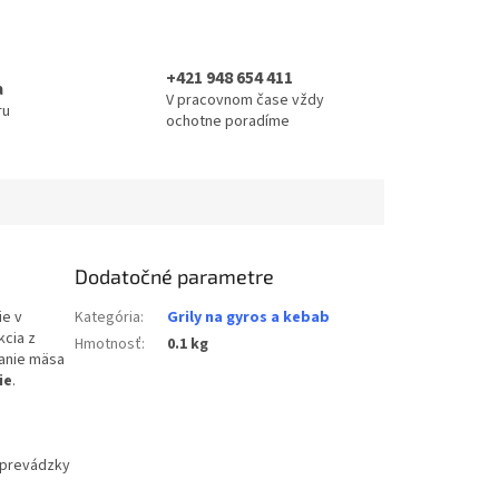
+421 948 654 411
a
V pracovnom čase vždy
ru
ochotne poradíme
Dodatočné parametre
ie v
Kategória
:
Grily na gyros a kebab
kcia z
Hmotnosť
:
0.1 kg
vanie mäsa
ie
.
 prevádzky