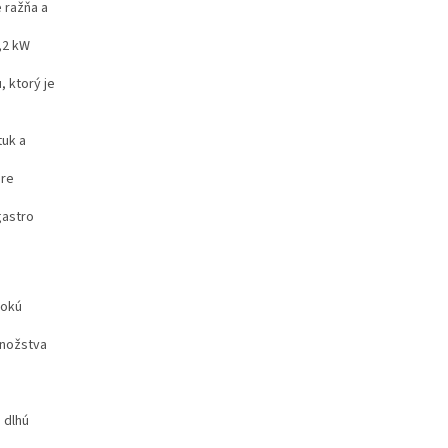
 ražňa a
,2 kW
, ktorý je
tuk a
pre
gastro
sokú
množstva
 dlhú