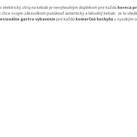
o elektrický stroj na kebab je nevyhnutným doplnkom pre každú
horeca p
á chce svojim zákazníkom ponúknuť autentický a lahodný kebab. Je to ideá
esionálne gastro vybavenie
pre každú
komerčnú kuchyňu
s vysokým o