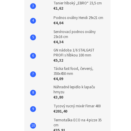
Tanier hlboký „EBRO“ 23,5 cm
€1,62
Podnos oválny Hendi 29x21 cm
€4,04
Servírovací podnos oválny
23x16 cm
€4,34
GN nádoba 1/6 STALGAST
PROFI s hĺbkou 100 mm
€5,32
Tácka fast food, červený,
350x450 mm
€4,09
Náhradné lepidlo k lapaču
hmyzu
€3,80
Tycový rucný mixér Fimar 400
€201,40
Termotaška ECO na 4 pizze 35
cm
€35,91