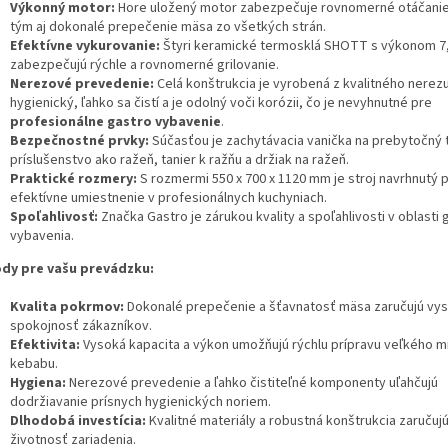
Výkonný motor:
Hore uložený motor zabezpečuje rovnomerné otáčanie
tým aj dokonalé prepečenie mäsa zo všetkých strán.
Efektívne vykurovanie:
Štyri keramické termosklá SHOTT s výkonom 7
zabezpečujú rýchle a rovnomerné grilovanie.
Nerezové prevedenie:
Celá konštrukcia je vyrobená z kvalitného nerezu
hygienický, ľahko sa čistí a je odolný voči korózii, čo je nevyhnutné pre
profesionálne gastro vybavenie
.
Bezpečnostné prvky:
Súčasťou je zachytávacia vanička na prebytočný 
príslušenstvo ako ražeň, tanier k ražňu a držiak na ražeň.
Praktické rozmery:
S rozmermi 550 x 700 x 1120 mm je stroj navrhnutý 
efektívne umiestnenie v profesionálnych kuchyniach.
Spoľahlivosť:
Značka Gastro je zárukou kvality a spoľahlivosti v oblasti 
vybavenia.
dy pre vašu prevádzku:
Kvalita pokrmov:
Dokonalé prepečenie a šťavnatosť mäsa zaručujú vy
spokojnosť zákazníkov.
Efektivita:
Vysoká kapacita a výkon umožňujú rýchlu prípravu veľkého 
kebabu.
Hygiena:
Nerezové prevedenie a ľahko čistiteľné komponenty uľahčujú
dodržiavanie prísnych hygienických noriem.
Dlhodobá investícia:
Kvalitné materiály a robustná konštrukcia zaručujú
životnosť zariadenia.