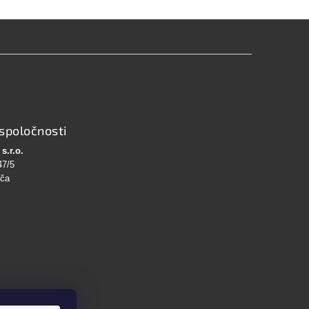
spoločnosti
s.r.o.
47/5
bča