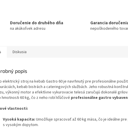
Doručenie do druhého dňa
Garancia doručeni
na akúkoľvek adresu
nepoškodeného tova
s
Diskusia
robný popis
 elektrický stroj na kebab Gastro 60 je navrhnutý pre profesionálne použit
auráciách, kebab bistrách a cateringových službách. Jeho robustná konštru
zu, výkonný motor a efektívne vykurovacie telesá zaručujú dokonalé grilo
o hmotnosti 60 kg, čo z neho robí kľúčové
profesionálne gastro vybaven
ové vlastnosti:
Vysoká kapacita:
Umožňuje spracovať až 60 kg mäsa, čo je ideálne pre
s vysokým dopytom.