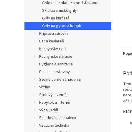
Grilovacie platne s podstavbou
Sklokeramické grily
Grily na kurčatá
Grily na gyros a kebab
Príprava surovín
Bar a kaviareň
Kuchynský riad
Popi
Kuchynské náradie
Hygiena a sanitácia
Pizza a cestoviny
Pod
Stolné varné zariadenia
Tento
Vitríny
rešt
Stolový inventár
nere
až d
Nábytok a interiér
Výdaj jedál
Kľúč
Skladovanie a balenie
Vzduchotechnika