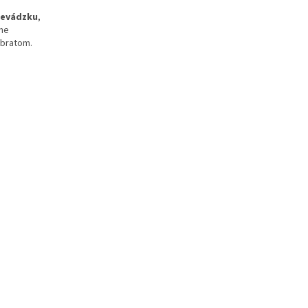
revádzku
,
lne
bratom.