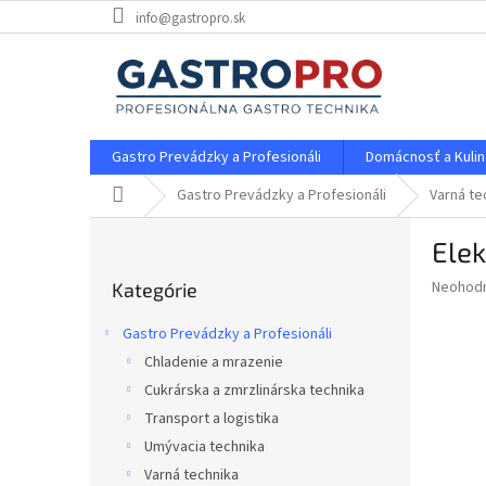
Prejsť
info@gastropro.sk
na
obsah
Gastro Prevádzky a Profesionáli
Domácnosť a Kulin
Domov
Gastro Prevádzky a Profesionáli
Varná te
B
Elek
o
Preskočiť
č
Priemer
Neohod
Kategórie
kategórie
n
hodnote
ý
produkt
Gastro Prevádzky a Profesionáli
p
je
Chladenie a mrazenie
0,0
a
z
Cukrárska a zmrzlinárska technika
n
5
e
Transport a logistika
hviezdič
l
Umývacia technika
Varná technika