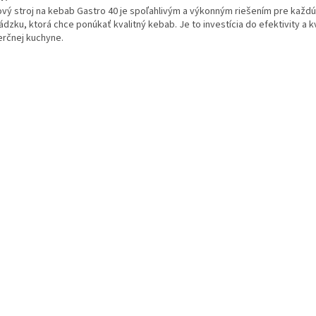
ový stroj na kebab Gastro 40 je spoľahlivým a výkonným riešením pre každú
dzku, ktorá chce ponúkať kvalitný kebab. Je to investícia do efektivity a kv
rčnej kuchyne.