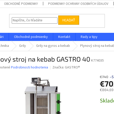
OBCHODNÉ PODMIENKY
PODMIENKY OCHRANY OSOBNÝCH ÚDAJOV
HĽADAŤ
ári
Obchodné podmienky
Kontakt
Rady a tipy
chnika
Grily
Grily na gyros a kebab
Plynový stroj na keb
nový stroj na kebab GASTRO 40
K774035
né
notené
Podrobnosti hodnotenia
Značka:
GASTRO®
nie
u
€740
–5
€70
€864,69
Jednotk
Skla
iek.
cena: