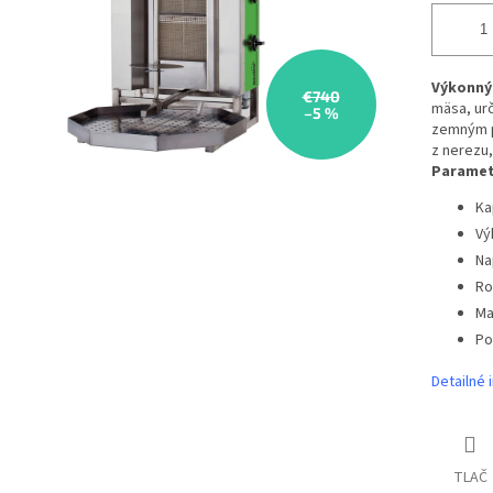
Výkonný 
€740
mäsa, ur
–5 %
zemným p
z nerezu
Paramet
Ka
Vý
Na
Ro
Ma
Po
Detailné 
TLAČ