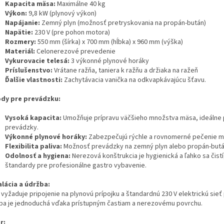
Kapacita mäsa:
Maximálne 40 kg
Výkon:
9,8 kW (plynový výkon)
Napájanie:
Zemný plyn (možnosť pretryskovania na propán-bután)
Napätie:
230 V (pre pohon motora)
Rozmery:
550 mm (šírka) x 700 mm (hĺbka) x 960 mm (výška)
Materiál:
Celonerezové prevedenie
Vykurovacie telesá:
3 výkonné plynové horáky
Príslušenstvo:
Vrátane ražňa, taniera k ražňu a držiaka na ražeň
Ďalšie vlastnosti:
Zachytávacia vanička na odkvapkávajúcu šťavu.
dy pre prevádzku:
Vysoká kapacita:
Umožňuje prípravu väčšieho množstva mäsa, ideálne 
prevádzky.
Výkonné plynové horáky:
Zabezpečujú rýchle a rovnomerné pečenie m
Flexibilita paliva:
Možnosť prevádzky na zemný plyn alebo propán-butá
Odolnosť a hygiena:
Nerezová konštrukcia je hygienická a ľahko sa čistí
štandardy pre profesionálne gastro vybavenie.
alácia a údržba:
 vyžaduje pripojenie na plynovú prípojku a štandardnú 230 V elektrickú sieť
ba je jednoduchá vďaka prístupným častiam a nerezovému povrchu.
r: