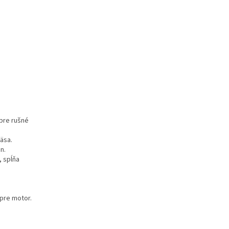
pre rušné
äsa.
n.
, spĺňa
 pre motor.