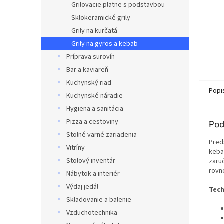
Grilovacie platne s podstavbou
Sklokeramické grily
Grily na kurčatá
Grily na gyros a kebab
Príprava surovín
Bar a kaviareň
Kuchynský riad
Popi
Kuchynské náradie
Hygiena a sanitácia
Pizza a cestoviny
Pod
Stolné varné zariadenia
Pred
Vitríny
keba
Stolový inventár
zaru
rovn
Nábytok a interiér
Výdaj jedál
Tech
Skladovanie a balenie
Vzduchotechnika