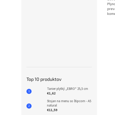
Plyn
prevá
kome
Top 10 produktov
Tanier plytký „EBRO“ 25,5 cm
€1,62
Stojan na menu so štipcom - A5
natural
€11,59