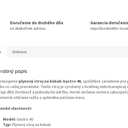
Doručenie do druhého dňa
Garancia doručeni
na akúkoľvek adresu
nepoškodeného tova
s
Diskusia
robný popis
stavujeme
plynový stroj na kebab Gastro 40
, spoľahlivé zariadenie pre 
bu vo vašej prevádzke. Tento stroj je vyrobený z kvalitnej nehrdzavejúcej 
čuje dlhú životnosť a jednoduchú údržbu. Horné uloženie motora zabezpeč
omerné otáčanie ražňa a optimálne pečenie mäsa.
nické vlastnosti:
Model:
Gastro 40
Typ:
Plynový stroj na kebab