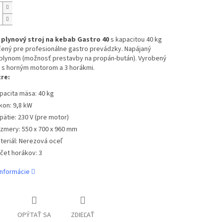
plynový stroj na kebab Gastro 40
s kapacitou 40 kg
čený pre profesionálne gastro prevádzky. Napájaný
lynom (možnosť prestavby na propán-bután). Vyrobený
, s horným motorom a 3 horákmi.
re:
pacita mäsa: 40 kg
kon: 9,8 kW
pätie: 230 V (pre motor)
zmery: 550 x 700 x 960 mm
teriál: Nerezová oceľ
čet horákov: 3
informácie
OPÝTAŤ SA
ZDIEĽAŤ