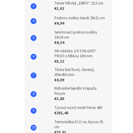
Tanier hlboký „EBRO“ 23,5 cm
€1,62
Podnos oválny Hendi 29x21 cm
€4,04
Servírovací podnos oválny
23x16 cm
€4,34
GN nádoba 1/6 STALGAST
PROFI s hĺbkou 100 mm
€5,32
Tácka fast food, červený,
350x450 mm
€4,09
Náhradné lepidlo k lapaču
hmyzu
€3,80
Tycový rucný mixér Fimar 400
€201,40
Termotaška ECO na 4 pizze 35
cm
€35,91