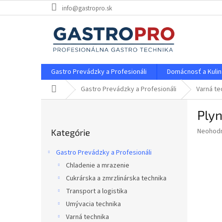
Prejsť
info@gastropro.sk
na
obsah
Gastro Prevádzky a Profesionáli
Domácnosť a Kulin
Domov
Gastro Prevádzky a Profesionáli
Varná te
B
Ply
o
Preskočiť
č
Priemer
Neohod
Kategórie
kategórie
n
hodnote
ý
produkt
Gastro Prevádzky a Profesionáli
p
je
Chladenie a mrazenie
0,0
a
z
Cukrárska a zmrzlinárska technika
n
5
e
Transport a logistika
hviezdič
l
Umývacia technika
Varná technika