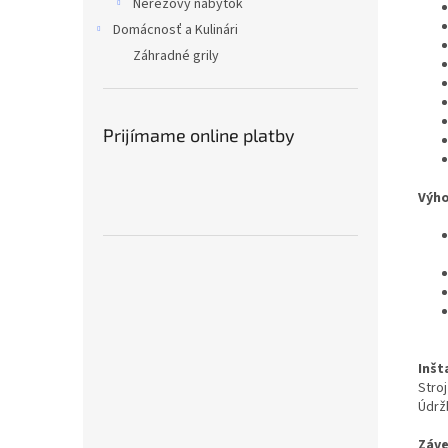
Nerezový nábytok
Domácnosť a Kulinári
Záhradné grily
Prijímame online platby
Výho
Inšt
Stroj
Údrž
Záve