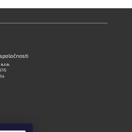
spoločnosti
s.r.o.
47/5
bča