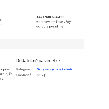
+421 948 654 411
a
V pracovnom čase vždy
ru
ochotne poradíme
Dodatočné parametre
prípravu
Kategória
:
Grily na gyros a kebab
ocele, čo
Hmotnosť
:
0.1 kg
uje