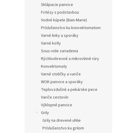
Sklápacie panvice
Fritézy s podstavbou
Vodné kúpele (Bain-Marie)
Príslušenstvo ku konvektomatom
Varné linky a sporáky
Varné kotly
Sous-vide zariadenia
Rýchloohrevné a mikrovlnné rúry
Konvektomaty
Varné stoličky a variče
WOK panvice a sporáky
Teplovzdušné a pekárske pece
Variče cestovín
Výklopné panvice
Grily
Grily na drevené uhlie
Príslušenstvo ku grilom