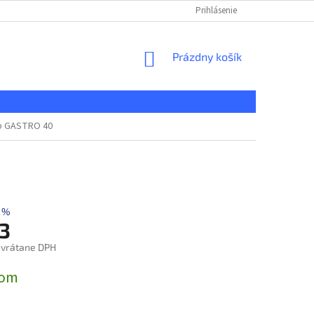
KONTAKT
REKLAMAČNÝ PORIADOK
Prihlásenie
DOPRAVA A PLATBA
NÁKUPNÝ
Prázdny košík
KOŠÍK
ab GASTRO 40
 %
3
 vrátane DPH
ová
dom