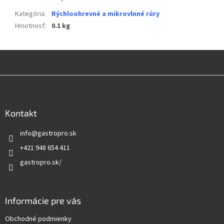
Kategória
:
Rýchloohrevné a mikrovlnné rúry
Hmotnosť
:
0.1 kg
Z
á
p
ä
Kontakt
t
info
@
gastropro.sk
i
e
+421 948 654 411
gastropro.sk/
Informácie pre vás
Obchodné podmienky