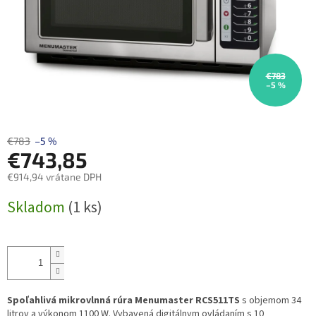
€783
–5 %
€783
–5 %
€743,85
€914,94 vrátane DPH
Jednotková
Skladom
(1 ks)
cena:
Spoľahlivá mikrovlnná rúra Menumaster RCS511TS
s objemom 34
litrov a výkonom 1100 W. Vybavená digitálnym ovládaním s 10