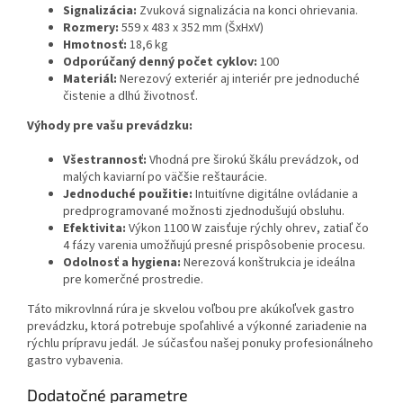
Signalizácia:
Zvuková signalizácia na konci ohrievania.
Rozmery:
559 x 483 x 352 mm (ŠxHxV)
Hmotnosť:
18,6 kg
Odporúčaný denný počet cyklov:
100
Materiál:
Nerezový exteriér aj interiér pre jednoduché
čistenie a dlhú životnosť.
Výhody pre vašu prevádzku:
Všestrannosť:
Vhodná pre širokú škálu prevádzok, od
malých kaviarní po väčšie reštaurácie.
Jednoduché použitie:
Intuitívne digitálne ovládanie a
predprogramované možnosti zjednodušujú obsluhu.
Efektivita:
Výkon 1100 W zaisťuje rýchly ohrev, zatiaľ čo
4 fázy varenia umožňujú presné prispôsobenie procesu.
Odolnosť a hygiena:
Nerezová konštrukcia je ideálna
pre komerčné prostredie.
Táto mikrovlnná rúra je skvelou voľbou pre akúkoľvek gastro
prevádzku, ktorá potrebuje spoľahlivé a výkonné zariadenie na
rýchlu prípravu jedál. Je súčasťou našej ponuky profesionálneho
gastro vybavenia.
Dodatočné parametre