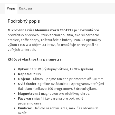
Popis
Diskusia
Podrobný popis
Mikrovlnná rúra Menumaster RCS511TS
je navrhnutá pre
prevádzky s vysokou frekvenciou použitia, ako sú čerpacie
stanice, coffe shopy, reštaurácie a bufety. Ponúka optimálny
výkon 1100 W a objem 34 litrov, čo umožňuje ohrev jedál na
veľkých tanieroch.
Kľúčové vlastnosti a parametre:
Výkon:
1100 W (výstupný výkon), 1770 W (príkon)
Napätie:
230 V
Objem:
34 litrov – pojme tanier s priemerom až 356 mm.
Ovládanie:
Digitálne ovládanie s 10 programovateľnými
tlačidlami (celkovo 100 programov), 5 úrovní výkonu.
Magnetron:
1 magnetron pre efektívny ohrev.
Fázy varenia:
4 fázy varenia pre pokročilé
programovanie.
Funkcie:
Tlačidlo násobku jedla, max. čas ohrevu 60
minút.