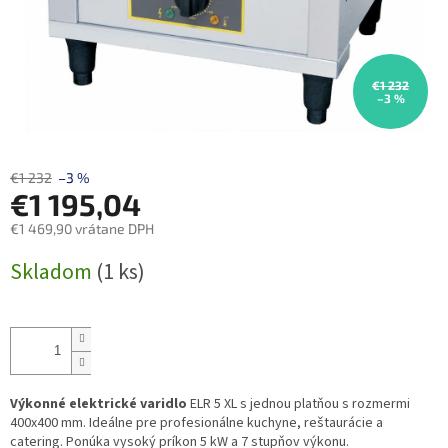
€1 232
–3 %
€1 232
–3 %
€1 195,04
€1 469,90 vrátane DPH
Jednotková
Skladom
(1 ks)
cena:
Výkonné elektrické varidlo
ELR 5 XL s jednou platňou s rozmermi
400x400 mm. Ideálne pre profesionálne kuchyne, reštaurácie a
catering. Ponúka vysoký príkon 5 kW a 7 stupňov výkonu.