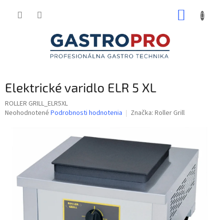
Prejsť
NÁKUP
na
obsah
KOŠÍK
Elektrické varidlo ELR 5 XL
ROLLER GRILL_ELR5XL
Priemerné
Neohodnotené
Podrobnosti hodnotenia
Značka:
Roller Grill
hodnotenie
produktu
je
0,0
z
5
hviezdičiek.