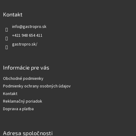
á
p
ä
Kontakt
t
info
@
gastropro.sk
i
e
+421 948 654 411
gastropro.sk/
Informácie pre vás
Obchodné podmienky
Podmienky ochrany osobných údajov
Kontakt
Reklamačný poriadok
Doprava a platba
Adresa spoločnosti