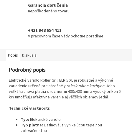
Garancia doručenia
nepoškodeného tovaru
+421 948 654 411
V pracovnom čase vždy ochotne poradíme
Popis
Diskusia
Podrobný popis
Elektrické varidlo Roller Grill ELR 5 XL je robustné a výkonné
zariadenie určené pre náročné
profesionálne kuchyne
. Jeho
veľká liatinová platňa s rozmermi 400x400 mm a vysoký príkon 5
kW umožňujú efektívne varenie aj väčších objemov jedál.
Technické vlastnosti:
Typ:
Elektrické varidlo
Typ platne:
Liatinová, s vynikajúcou tepelnou
zotrvačnosťou