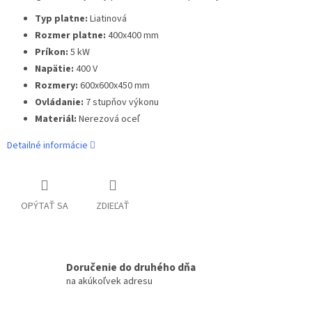
Typ platne:
Liatinová
Rozmer platne:
400x400 mm
Príkon:
5 kW
Napätie:
400 V
Rozmery:
600x600x450 mm
Ovládanie:
7 stupňov výkonu
Materiál:
Nerezová oceľ
Detailné informácie
OPÝTAŤ SA
ZDIEĽAŤ
Doručenie do druhého dňa
na akúkoľvek adresu