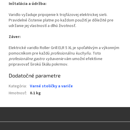
Inštalácia a údržba:
Varidlo vyžaduje pripojenie k trojfázovej elektrickej sieti.
Pravidelné čistenie platne po každom použití je dôležité pre
udržanie jej vlastností a dlhú životnosť.
Záver:
Elektrické varidlo Roller Grill ELR 5 XL je spoľahlivým a výkonným
pomocníkom pre každú
profesionálnu kuchyňu
. Toto
profesionálne gastro vybavenie
vám umožní efektívne
pripravovať širokú škálu pokrmov.
Dodatočné parametre
Kategória
:
Varné stoličky a variče
Hmotnosť
:
0.1 kg
Z