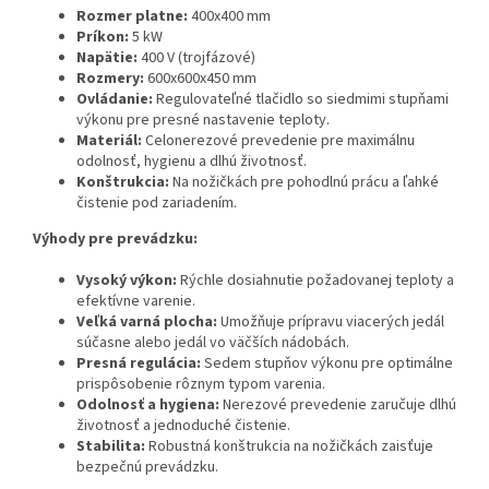
Rozmer platne:
400x400 mm
Príkon:
5 kW
Napätie:
400 V (trojfázové)
Rozmery:
600x600x450 mm
Ovládanie:
Regulovateľné tlačidlo so siedmimi stupňami
výkonu pre presné nastavenie teploty.
Materiál:
Celonerezové prevedenie pre maximálnu
odolnosť, hygienu a dlhú životnosť.
Konštrukcia:
Na nožičkách pre pohodlnú prácu a ľahké
čistenie pod zariadením.
Výhody pre prevádzku:
Vysoký výkon:
Rýchle dosiahnutie požadovanej teploty a
efektívne varenie.
Veľká varná plocha:
Umožňuje prípravu viacerých jedál
súčasne alebo jedál vo väčších nádobách.
Presná regulácia:
Sedem stupňov výkonu pre optimálne
prispôsobenie rôznym typom varenia.
Odolnosť a hygiena:
Nerezové prevedenie zaručuje dlhú
životnosť a jednoduché čistenie.
Stabilita:
Robustná konštrukcia na nožičkách zaisťuje
bezpečnú prevádzku.