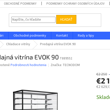
OBCHODNÉ PODMIENKY
PODMIENKY OCHRANY OSOBNÝCH ÚDAJOV
HĽADAŤ
ári
Obchodné podmienky
Kontakt
Rady a tipy
Chladiace vitríny
Predajná vitrína EVOK 90
ajná vitrína EVOK 90
T889552
né
notené
Podrobnosti hodnotenia
Značka:
TECNODOM
nie
u
€2 250
€2 
€2 629,1
Jednotk
Skla
iek.
cena: