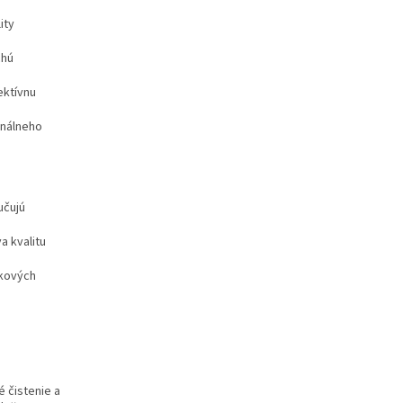
ity
chú
ektívnu
onálneho
učujú
a kvalitu
zkových
é čistenie a