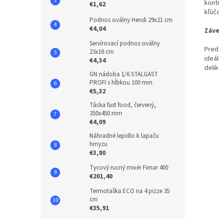
kont
€1,62
kľúč
Podnos oválny Hendi 29x21 cm
€4,04
Záve
Servírovací podnos oválny
Preda
23x16 cm
ideá
€4,34
deli
GN nádoba 1/6 STALGAST
PROFI s hĺbkou 100 mm
€5,32
Tácka fast food, červený,
350x450 mm
€4,09
Náhradné lepidlo k lapaču
hmyzu
€3,80
Tycový rucný mixér Fimar 400
€201,40
Termotaška ECO na 4 pizze 35
cm
€35,91