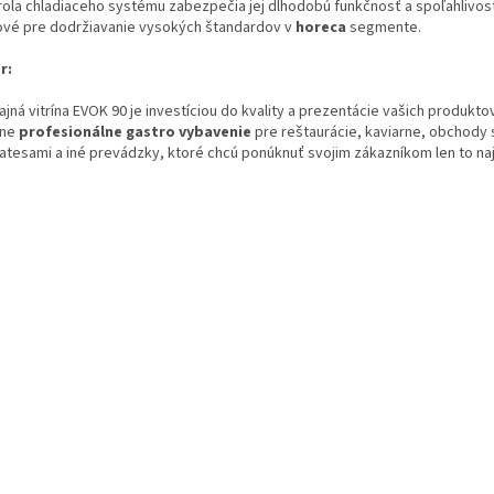
rola chladiaceho systému zabezpečia jej dlhodobú funkčnosť a spoľahlivosť
ové pre dodržiavanie vysokých štandardov v
horeca
segmente.
r:
jná vitrína EVOK 90 je investíciou do kvality a prezentácie vašich produktov
lne
profesionálne gastro vybavenie
pre reštaurácie, kaviarne, obchody 
katesami a iné prevádzky, ktoré chcú ponúknuť svojim zákazníkom len to naj