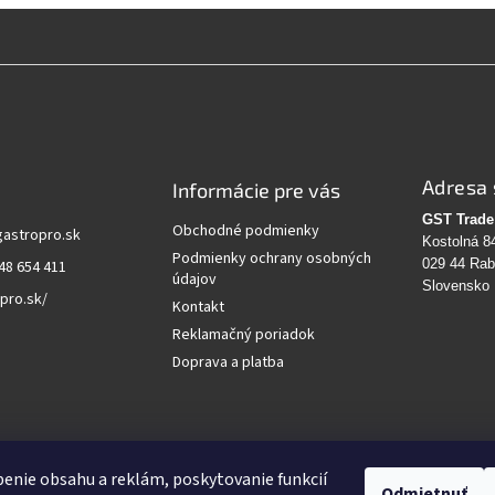
Adresa 
Informácie pre vás
GST Trade 
Obchodné podmienky
gastropro.sk
Kostolná 8
Podmienky ochrany osobných
029 44 Ra
48 654 411
údajov
Slovensko
pro.sk/
Kontakt
Reklamačný poriadok
Doprava a platba
vanie
enie obsahu a reklám, poskytovanie funkcií
Odmietnuť