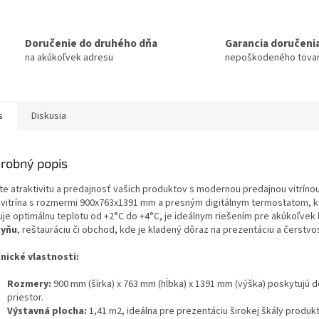
Doručenie do druhého dňa
Garancia doručeni
na akúkoľvek adresu
nepoškodeného tova
s
Diskusia
robný popis
te atraktivitu a predajnosť vašich produktov s modernou predajnou vitríno
 vitrína s rozmermi 900x763x1391 mm a presným digitálnym termostatom, k
uje optimálnu teplotu od +2°C do +4°C, je ideálnym riešením pre akúkoľvek
hyňu
, reštauráciu či obchod, kde je kladený dôraz na prezentáciu a čerstvo
nické vlastnosti:
Rozmery:
900 mm (šírka) x 763 mm (hĺbka) x 1391 mm (výška) poskytujú 
priestor.
Výstavná plocha:
1,41 m2, ideálna pre prezentáciu širokej škály produk