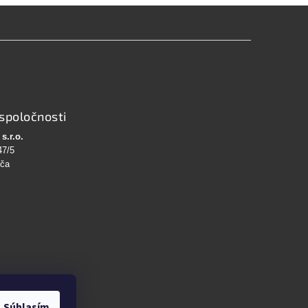
spoločnosti
s.r.o.
47/5
bča
Súhlasím