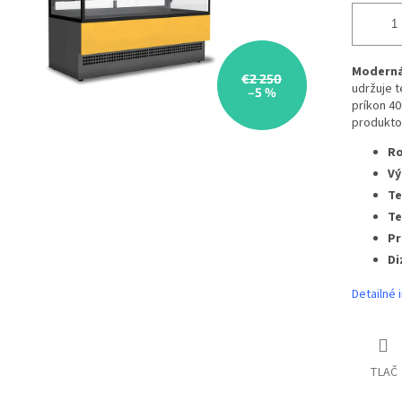
Moderná 
€2 250
udržuje t
–5 %
príkon 40
produkto
Ro
Vý
Te
Te
Pr
Di
Detailné 
TLAČ