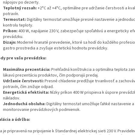
nápojov po dezerty.
Teplotný rozsah:
+2°C až +4°C, optimálne pre udržanie čerstvosti a kval
potravín.
Termostat:
Digitálny termostat umožňuje presné nastavenie a jednodu
kontrolu teploty.
Príkon:
400 W, napájanie 230 V, zabezpečuje spoľahlivú a energeticky ef
prevádzku.
Dizajn:
Moderné hranaté prevedenie, ktoré sa hodí do každého profesi
gastro prostredia a zvyšuje estetickú hodnotu prevádzky.
dy pre vašu prevádzku:
Maximálna prezentácia:
Prehľadná konštrukcia a optimálna teplota zar
lákavú prezentáciu produktov, čím podporujú predaj.
Udržanie čerstvosti:
Presné chladenie predlžuje trvanlivosť a zachováv
potravín, čím znižuje odpad.
Energetická efektivita:
Nízky príkon 400 W prispieva k úspore prevád
nákladov.
Jednoduchá obsluha:
Digitálny termostat umožňuje ľahké nastavenie a
monitorovanie prevádzkových podmienok.
alácia a údržba:
na je pripravená na pripojenie k štandardnej elektrickej sieti 230 V. Pravideln