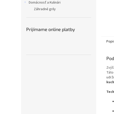
Domácnosť a Kulinári
Záhradné grily
Prijímame online platby
Popi
Pod
Zvýš
Táto
udrž
kuc
Tech