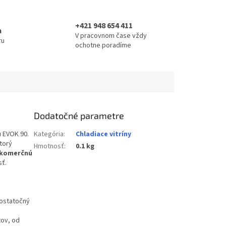
+421 948 654 411
a
V pracovnom čase vždy
ru
ochotne poradíme
Dodatočné parametre
u EVOK 90.
Kategória
:
Chladiace vitríny
torý
Hmotnosť
:
0.1 kg
komerčnú
sť.
dostatočný
tov, od