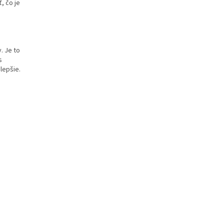
, čo je
. Je to
s
lepšie.