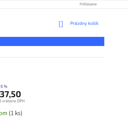
KONTAKT
REKLAMAČNÝ PORIADOK
Prihlásenie
DOPRAVA A PLATBA
NÁKUPNÝ
Prázdny košík
KOŠÍK
–5 %
137,50
3 vrátane DPH
ová
dom
(1 ks)