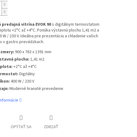
predajná vitrína EVOK 90
s digitálnym termostatom
eplotu +2°C až +4°C. Ponúka výstavnú plochu 1,41 m2 a
0 W / 230 V. Ideálna pre prezentáciu a chladenie vašich
v v gastro prevádzkach.
zmery:
900 x 763 x 1391 mm
stavná plocha:
1,41 m2
plota:
+2°C až +4°C
rmostat:
Digitálny
íkon:
400 W / 230 V
zajn:
Moderné hranaté prevedenie
informácie
OPÝTAŤ SA
ZDIEĽAŤ