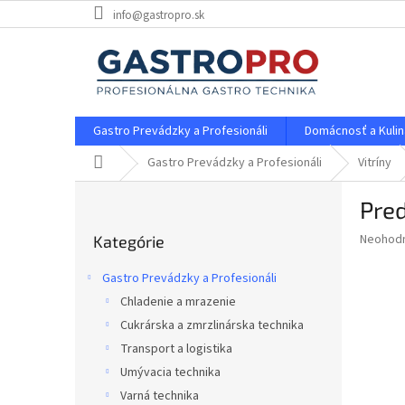
Prejsť
info@gastropro.sk
na
obsah
Gastro Prevádzky a Profesionáli
Domácnosť a Kulin
Domov
Gastro Prevádzky a Profesionáli
Vitríny
B
Pred
o
Preskočiť
č
Priemer
Neohod
Kategórie
kategórie
n
hodnote
ý
produkt
Gastro Prevádzky a Profesionáli
p
je
Chladenie a mrazenie
0,0
a
z
Cukrárska a zmrzlinárska technika
n
5
e
Transport a logistika
hviezdič
l
Umývacia technika
Varná technika