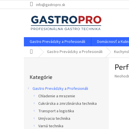
Prejsť
info@gastropro.sk
na
obsah
Gastro Prevádzky a Profesionáli
Domácnosť a Kulin
Domov
Gastro Prevádzky a Profesionáli
Kuchyns
B
Per
o
Preskočiť
č
Priemer
Neohod
Kategórie
kategórie
n
hodnote
ý
produkt
Gastro Prevádzky a Profesionáli
p
je
Chladenie a mrazenie
0,0
a
z
Cukrárska a zmrzlinárska technika
n
5
e
Transport a logistika
hviezdič
l
Umývacia technika
Varná technika