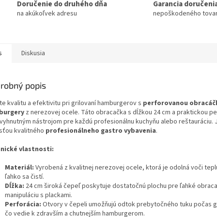
Doručenie do druhého dňa
Garancia doručeni
na akúkoľvek adresu
nepoškodeného tova
s
Diskusia
robný popis
e kvalitu a efektivitu pri grilovaní hamburgerov s
perforovanou obracáč
burgery
z nerezovej ocele. Táto obracačka s dĺžkou 24 cm a praktickou pe
evyhnutným nástrojom pre každú profesionálnu kuchyňu alebo reštauráciu. 
sťou kvalitného
profesionálneho gastro vybavenia
.
nické vlastnosti:
Materiál:
Vyrobená z kvalitnej nerezovej ocele, ktorá je odolná voči teplu
ľahko sa čistí.
Dĺžka:
24 cm široká čepeľ poskytuje dostatočnú plochu pre ľahké obraca
manipuláciu s plackami.
Perforácia:
Otvory v čepeli umožňujú odtok prebytočného tuku počas gr
čo vedie k zdravším a chutnejším hamburgerom.