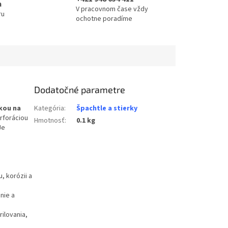
a
V pracovnom čase vždy
ru
ochotne poradíme
Dodatočné parametre
kou na
Kategória
:
Špachtle a stierky
rforáciou
Hmotnosť
:
0.1 kg
Je
, korózii a
nie a
ilovania,