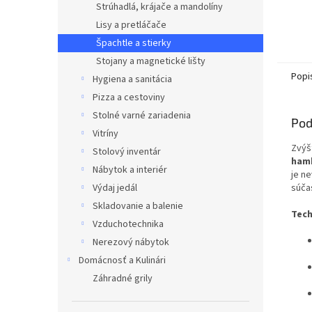
Strúhadlá, krájače a mandolíny
Lisy a pretláčače
Špachtle a stierky
Stojany a magnetické lišty
Popi
Hygiena a sanitácia
Pizza a cestoviny
Stolné varné zariadenia
Pod
Vitríny
Zvýšt
Stolový inventár
ham
Nábytok a interiér
je n
Výdaj jedál
súča
Skladovanie a balenie
Tech
Vzduchotechnika
Nerezový nábytok
Domácnosť a Kulinári
Záhradné grily