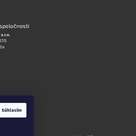
spoločnosti
s.r.o.
47/5
bča
Súhlasím