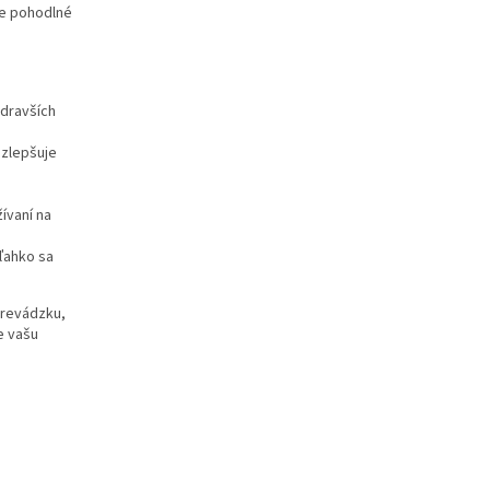
re pohodlné
zdravších
 zlepšuje
ívaní na
ľahko sa
prevádzku,
e vašu