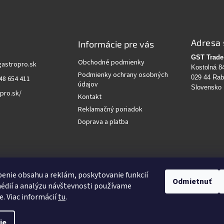
Adresa 
Informácie pre vás
GST Trade 
Obchodné podmienky
gastropro.sk
Kostolná 8
Podmienky ochrany osobných
029 44 Ra
48 654 411
údajov
Slovensko
pro.sk/
Kontakt
Reklamačný poriadok
Doprava a platba
vanie
enie obsahu a reklám, poskytovanie funkcií
Odmietnuť
édií a analýzu návštevnosti používame
HĽADAŤ
e. Viac informácií
tu
.
ie