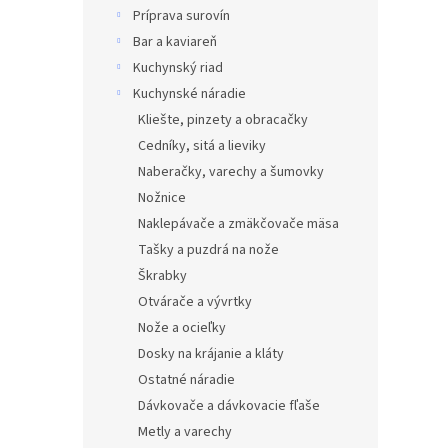
Príprava surovín
Bar a kaviareň
Kuchynský riad
Kuchynské náradie
Kliešte, pinzety a obracačky
Cedníky, sitá a lieviky
Naberačky, varechy a šumovky
Nožnice
Naklepávače a zmäkčovače mäsa
Tašky a puzdrá na nože
Škrabky
Otvárače a vývrtky
Nože a ocieľky
Dosky na krájanie a kláty
Ostatné náradie
Dávkovače a dávkovacie fľaše
Metly a varechy