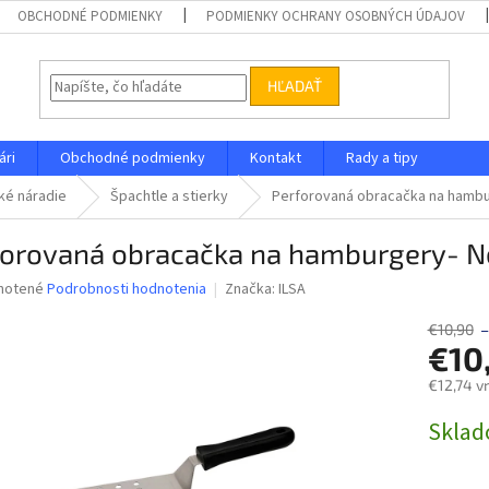
OBCHODNÉ PODMIENKY
PODMIENKY OCHRANY OSOBNÝCH ÚDAJOV
HĽADAŤ
ári
Obchodné podmienky
Kontakt
Rady a tipy
ké náradie
Špachtle a stierky
Perforovaná obracačka na hambu
forovaná obracačka na hamburgery- N
né
notené
Podrobnosti hodnotenia
Značka:
ILSA
nie
u
€10,90
€10
€12,74 v
Jednotk
Skla
iek.
cena: