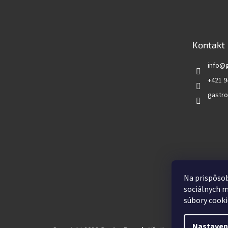
á
p
ä
t
Kontakt
i
e
info
@
+421 9
gastro
Vyhľadá
Na prispôsob
sociálnych m
súbory cooki
Nastaven