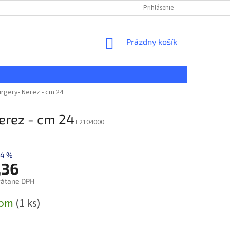
KONTAKT
REKLAMAČNÝ PORIADOK
Prihlásenie
DOPRAVA A PLATBA
NÁKUPNÝ
Prázdny košík
KOŠÍK
rgery- Nerez - cm 24
erez - cm 24
L2104000
–4 %
,36
rátane DPH
ová
dom
(1 ks)