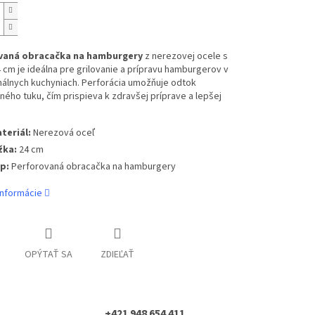
vaná obracačka na hamburgery
z nerezovej ocele s
 cm je ideálna pre grilovanie a prípravu hamburgerov v
nálnych kuchyniach. Perforácia umožňuje odtok
ého tuku, čím prispieva k zdravšej príprave a lepšej
teriál:
Nerezová oceľ
žka:
24 cm
p:
Perforovaná obracačka na hamburgery
informácie
OPÝTAŤ SA
ZDIEĽAŤ
+421 948 654 411