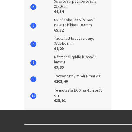
Servírovací podnos oválny
23x16 cm
€4,34
GN nádoba 1/6 STALGAST
PROFI s hĺbkou 100 mm
€5,32
Tácka fast food, červený,
350x450 mm
€4,09
Náhradné lepidlo k lapaču
hmyzu
€3,80
Tycový rucný mixér Fimar 400
€201,40
Termotaška ECO na 4 pizze 35
cm
€35,91
Z