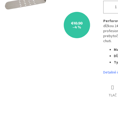
Perforo
€10,90
dĺžkou 24
–4 %
profesio
prebytočn
chuti.
Ma
Dĺ
Ty
Detailné 
TLAČ