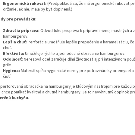
Ergonomická rukoväť:
(Predpokladá sa, že má ergonomickú rukoväť p
držanie, ak nie, mala by byť doplnená.)
dy pre prevádzku:
Zdravšia príprava:
Odvod tuku prispieva k príprave menej mastných a 
hamburgerov.
Lepšia chuť:
Perforácia umožňuje lepšie prepečenie a karamelizáciu, čo
chuť.
Efektivita:
Umožňuje rýchle a jednoduché obracanie hamburgerov.
Odolnosť:
Nerezová oceľ zaručuje dlhú životnosť aj pri intenzívnom použ
grile.
Hygiena:
Materiál spĺňa hygienické normy pre potravinársky priemysel a 
čistí.
 perforovaná obracačka na hamburgery je kľúčovým nástrojom pre každú 
á chce ponúkať kvalitné a chutné hamburgery. Je to nevyhnutný doplnok pr
erčnú kuchyňu
.