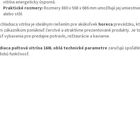
vitrína energeticky úsporná.
Praktické rozmery:
Rozmery 880 x 568 x 686 mm umožňujú jej umiestnen
alebo stôl.
 chladiaca vitrína je ideálnym riešením pre akúkoľvek
horeca
prevádzku, kt
im zákazníkom ponúknuť čerstvé a atraktívne prezentované produkty. Je to
sť vybavenia pre predajne potravín, reštaurácie a kaviarne.
diaca pultová vitrína 160L oblá technické parametre
zaručujú spoľahli
dobú funkčnosť.