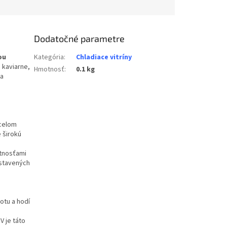
Dodatočné parametre
ou
Kategória
:
Chladiace vitríny
, kaviarne,
Hmotnosť
:
0.1 kg
 a
 celom
e širokú
stnosťami
ystavených
otu a hodí
V je táto