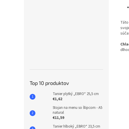
Táto
svoj
súča
Chla
dlho
Top 10 produktov
Tanier plytký „EBRO“ 25,5 cm
€1,62
Stojan na menu so štipcom - A5
natural
€11,59
Tanier hlboký „EBRO“ 23,5 cm