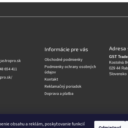
Adresa 
Informácie pre vás
GST Trade 
Obchodné podmienky
gastropro.sk
Kostolná 8
Podmienky ochrany osobných
029 44 Ra
48 654 411
údajov
Slovensko
pro.sk/
Kontakt
Reklamačný poriadok
Doprava a platba
vanie
enie obsahu a reklám, poskytovanie funkcií
Odmietnuť