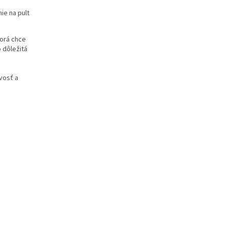
ie na pult
orá chce
 dôležitá
vosť a