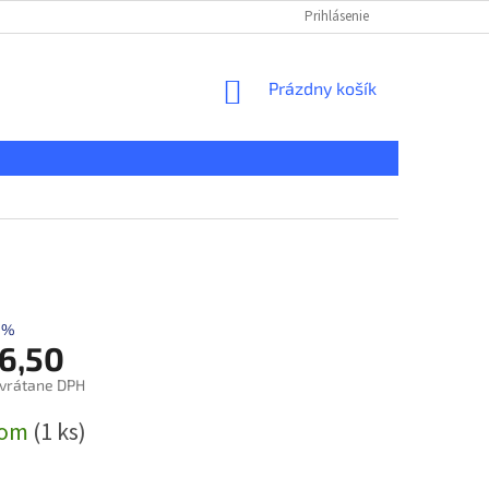
KONTAKT
REKLAMAČNÝ PORIADOK
Prihlásenie
DOPRAVA A PLATBA
NÁKUPNÝ
Prázdny košík
KOŠÍK
 %
6,50
vrátane DPH
ová
dom
(1 ks)