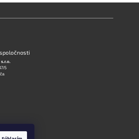
spoločnosti
s.r.o.
47/5
bča
Súhlasím