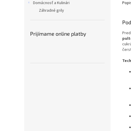
Domácnosť a Kulinári
Popi
Záhradné grily
Pod
Pred
Prijímame online platby
pult
cukr
čers
Tech