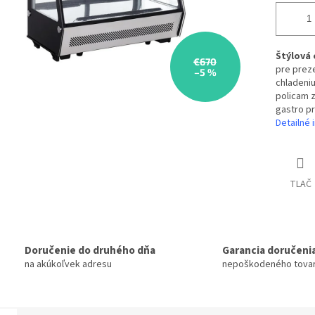
Štýlová 
€670
pre prez
–5 %
chladeniu
policam z
gastro p
Detailné 
TLAČ
Doručenie do druhého dňa
Garancia doručeni
na akúkoľvek adresu
nepoškodeného tova