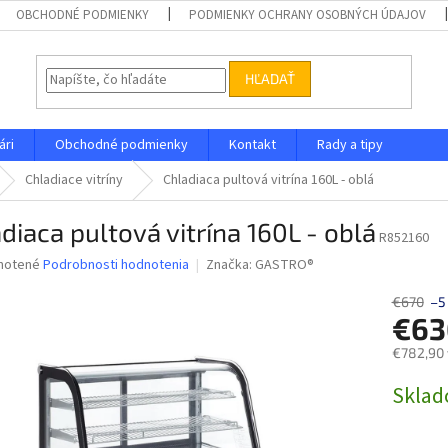
OBCHODNÉ PODMIENKY
PODMIENKY OCHRANY OSOBNÝCH ÚDAJOV
HĽADAŤ
ári
Obchodné podmienky
Kontakt
Rady a tipy
Chladiace vitríny
Chladiaca pultová vitrína 160L - oblá
diaca pultová vitrína 160L - oblá
R852160
né
notené
Podrobnosti hodnotenia
Značka:
GASTRO®
nie
u
€670
–5
€63
€782,90 
Jednotk
Skla
iek.
cena: