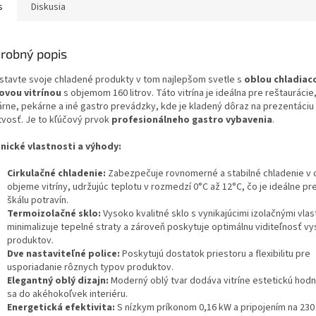
s
Diskusia
robný popis
stavte svoje chladené produkty v tom najlepšom svetle s
oblou chladiac
ovou vitrínou
s objemom 160 litrov. Táto vitrína je ideálna pre reštaurácie
árne, pekárne a iné gastro prevádzky, kde je kladený dôraz na prezentáciu
tvosť. Je to kľúčový prvok
profesionálneho gastro vybavenia
.
nické vlastnosti a výhody:
Cirkulačné chladenie:
Zabezpečuje rovnomerné a stabilné chladenie v
objeme vitríny, udržujúc teplotu v rozmedzí 0°C až 12°C, čo je ideálne pr
škálu potravín.
Termoizolačné sklo:
Vysoko kvalitné sklo s vynikajúcimi izolačnými vla
minimalizuje tepelné straty a zároveň poskytuje optimálnu viditeľnosť v
produktov.
Dve nastaviteľné police:
Poskytujú dostatok priestoru a flexibilitu pre
usporiadanie rôznych typov produktov.
Elegantný oblý dizajn:
Moderný oblý tvar dodáva vitríne estetickú hodn
sa do akéhokoľvek interiéru.
Energetická efektivita:
S nízkym príkonom 0,16 kW a pripojením na 230 