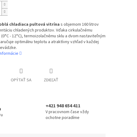
oblá chladiaca pultová vitrína
s objemom 160 litrov
entáciu chladených produktov. Vďaka cirkulačnému
 (0°C - 12°C), termoizolačnému sklu a dvom nastaviteľným
aručuje optimálnu teplotu a atraktívny vzhľad v každej
revádzke.
informácie
OPÝTAŤ SA
ZDIEĽAŤ
+421 948 654 411
a
V pracovnom čase vždy
ru
ochotne poradíme