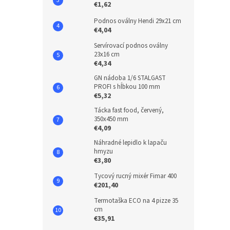
€1,62
Podnos oválny Hendi 29x21 cm
€4,04
Servírovací podnos oválny
23x16 cm
€4,34
GN nádoba 1/6 STALGAST
PROFI s hĺbkou 100 mm
€5,32
Tácka fast food, červený,
350x450 mm
€4,09
Náhradné lepidlo k lapaču
hmyzu
€3,80
Tycový rucný mixér Fimar 400
€201,40
Termotaška ECO na 4 pizze 35
cm
€35,91