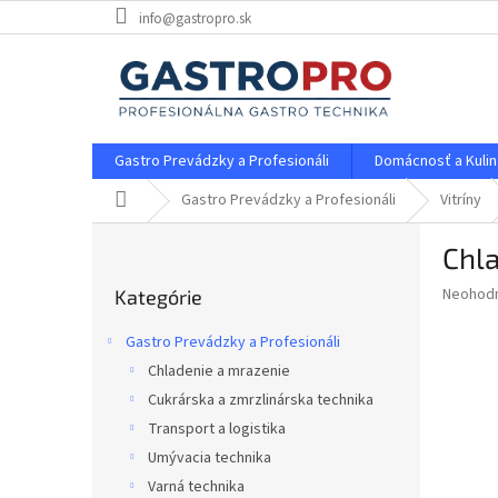
Prejsť
info@gastropro.sk
na
obsah
Gastro Prevádzky a Profesionáli
Domácnosť a Kulin
Domov
Gastro Prevádzky a Profesionáli
Vitríny
B
Chla
o
Preskočiť
č
Priemer
Neohod
Kategórie
kategórie
n
hodnote
ý
produkt
Gastro Prevádzky a Profesionáli
p
je
Chladenie a mrazenie
0,0
a
z
Cukrárska a zmrzlinárska technika
n
5
e
Transport a logistika
hviezdič
l
Umývacia technika
Varná technika